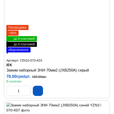
Распродажа
−49%
до 6 платежей
до 6 платежей
єВідновлення
Артикул: YZN10-070-K03
IEK
Зажим наборный ЗНИ-70мм2 (JXB250А) серый
76.00грн/шт.
150.00грн
В наличии