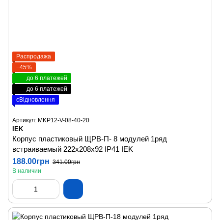
Распродажа
−45%
до 6 платежей
до 6 платежей
єВідновлення
Артикул: MKP12-V-08-40-20
IEK
Корпус пластиковый ЩРВ-П- 8 модулей 1ряд
встраиваемый 222х208х92 IP41 IEK
188.00грн
341.00грн
В наличии