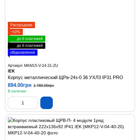
Распродажа
−50%
до 6 платежей
до 6 платежей
єВідновлення
Артикул: MKM15-V-24-31-ZU
IEK
Корпус металлический ЩРв-24з-0 36 УХЛ3 IP31 PRO
894.00грн
1 780.00грн
В наличии