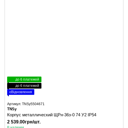
до 6 платежей
до 6 платежей
єВідновлення
Артикул: TNSy5504671
TNSy
Корпус металлический ЩРн-36з-0 74 У2 IP54
2 539.00грн/шт.
В наличии