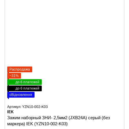
Распродажа
−31%
до 6 платежей
до 6 платежей
єВідновлення
Артикул: YZN10-002-K03
IEK
Зажим наборный ЗНИ- 2,5мм2 (JXB24А) серый (без
маркера) IEK (YZN10-002-K03)