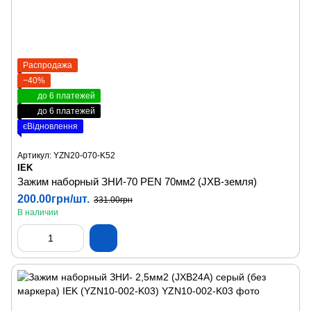
Распродажа
−40%
до 6 платежей
до 6 платежей
єВідновлення
Артикул: YZN20-070-K52
IEK
Зажим наборный ЗНИ-70 PEN 70мм2 (JXB-земля)
200.00грн/шт.
331.00грн
В наличии