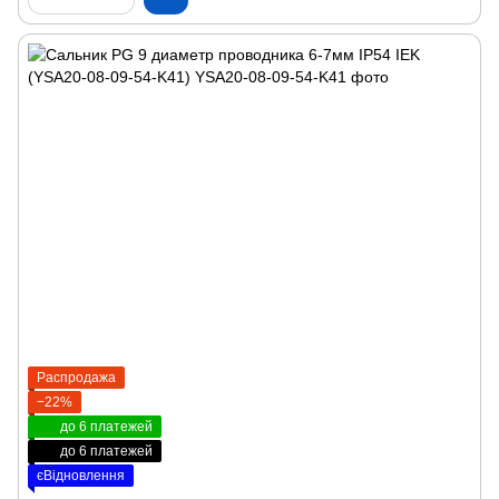
Распродажа
−22%
до 6 платежей
до 6 платежей
єВідновлення