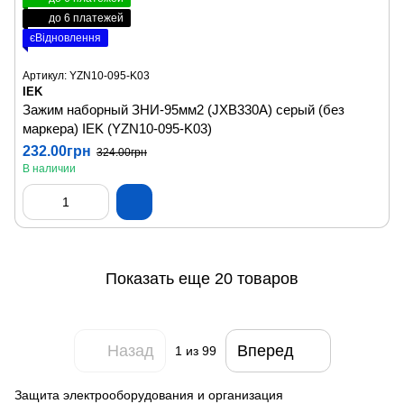
до 6 платежей
єВідновлення
Артикул: YZN10-095-K03
IEK
Зажим наборный ЗНИ-95мм2 (JXB330А) серый (без
маркера) IEK (YZN10-095-K03)
232.00грн
324.00грн
В наличии
Показать еще 20 товаров
Назад
Вперед
1
из 99
Защита электрооборудования и организация