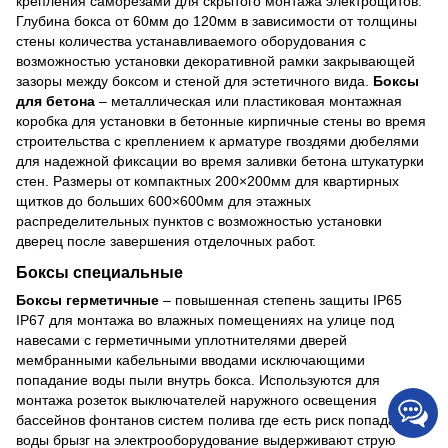
крепления саморезами для скрытого монтажа электрощитов.
Глубина бокса от 60мм до 120мм в зависимости от толщины
стены количества устанавливаемого оборудования с
возможностью установки декоративной рамки закрывающей
зазоры между боксом и стеной для эстетичного вида.
Боксы
для бетона
– металлическая или пластиковая монтажная
коробка для установки в бетонные кирпичные стены во время
строительства с креплением к арматуре гвоздями дюбелями
для надежной фиксации во время заливки бетона штукатурки
стен. Размеры от компактных 200×200мм для квартирных
щитков до больших 600×600мм для этажных
распределительных пунктов с возможностью установки
дверец после завершения отделочных работ.
Боксы специальные
Боксы герметичные
– повышенная степень защиты IP65
IP67 для монтажа во влажных помещениях на улице под
навесами с герметичными уплотнителями дверей
мембранными кабельными вводами исключающими
попадание воды пыли внутрь бокса. Используются для
монтажа розеток выключателей наружного освещения
бассейнов фонтанов систем полива где есть риск попадания
воды брызг на электрооборудование выдерживают струю