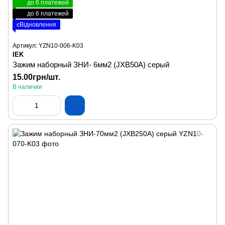
до 6 платежей
до 6 платежей
єВідновлення
Артикул: YZN10-006-K03
IEK
Зажим наборный ЗНИ- 6мм2 (JXB50А) серый
15.00грн/шт.
В наличии