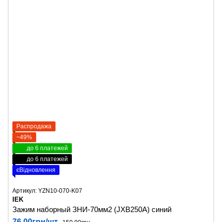
Распродажа
−49%
до 6 платежей
до 6 платежей
єВідновлення
Артикул: YZN10-070-K07
IEK
Зажим наборный ЗНИ-70мм2 (JXB250А) синий
76.00грн/шт.