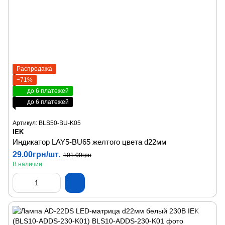
Распродажа
−71%
до 6 платежей
до 6 платежей
Артикул: BLS50-BU-K05
IEK
Индикатор LAY5-BU65 желтого цвета d22мм
29.00грн/шт.
101.00грн
В наличии