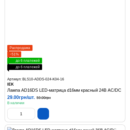
Распродажа
−51%
до 6 платежей
до 6 платежей
Артикул: BLS10-ADDS-024-K04-16
IEK
Лампа AD16DS LED-матрица d16мм красный 24В AC/DC
29.00грн/шт.
59.00грн
В наличии