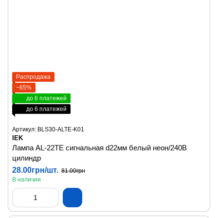
Распродажа
−65%
до 6 платежей
до 6 платежей
Артикул: BLS30-ALTE-K01
IEK
Лампа AL-22TE сигнальная d22мм белый неон/240В
цилиндр
28.00грн/шт.
81.00грн
В наличии