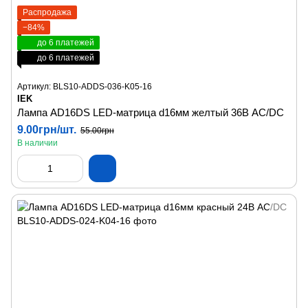
Распродажа
−84%
до 6 платежей
до 6 платежей
Артикул: BLS10-ADDS-036-K05-16
IEK
Лампа AD16DS LED-матрица d16мм желтый 36В AC/DC
9.00грн/шт.
55.00грн
В наличии