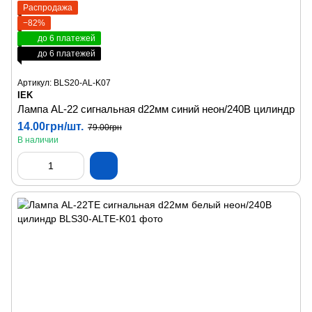
Распродажа
−82%
до 6 платежей
до 6 платежей
Артикул: BLS20-AL-K07
IEK
Лампа AL-22 сигнальная d22мм синий неон/240В цилиндр
14.00грн/шт.
79.00грн
В наличии