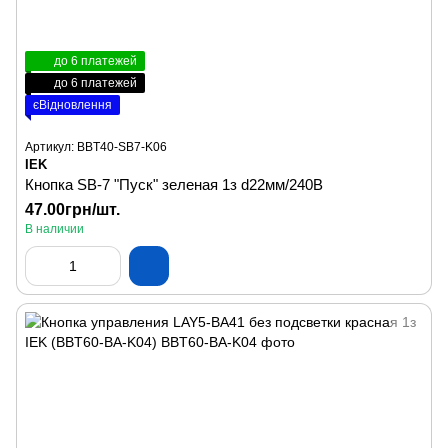
до 6 платежей
до 6 платежей
єВідновлення
Артикул: BBT40-SB7-K06
IEK
Кнопка SВ-7 "Пуск" зеленая 1з d22мм/240B
47.00грн/шт.
В наличии