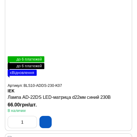
до 6 платежей
до 6 платежей
єВідновлення
Артикул: BLS10-ADDS-230-K07
IEK
Лампа AD-22DS LED-матрица d22мм синий 230B
66.00грн/шт.
В наличии