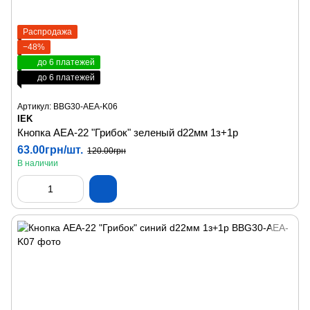
Распродажа
−48%
до 6 платежей
до 6 платежей
Артикул: BBG30-AEA-K06
IEK
Кнопка AEА-22 "Грибок" зеленый d22мм 1з+1р
63.00грн/шт.
120.00грн
В наличии