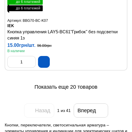
до 6 платежей
до 6 платежей
Артикул: BBG70-BC-K07
IEK
Кнопка управления LAY5-BC61"Грибок" без подсветки
синяя 1з
15.00грн/шт.
96.00грн
В наличии
Показать еще 20 товаров
Назад
Вперед
1
из 41
Кнопки, переключатели, светосигнальная арматура –
элементы управления и индикации для электрических щитов и