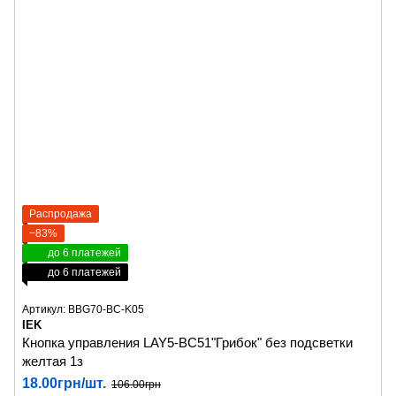
Распродажа
−83%
до 6 платежей
до 6 платежей
Артикул: BBG70-BC-K05
IEK
Кнопка управления LAY5-BC51"Грибок" без подсветки
желтая 1з
18.00грн/шт.
106.00грн