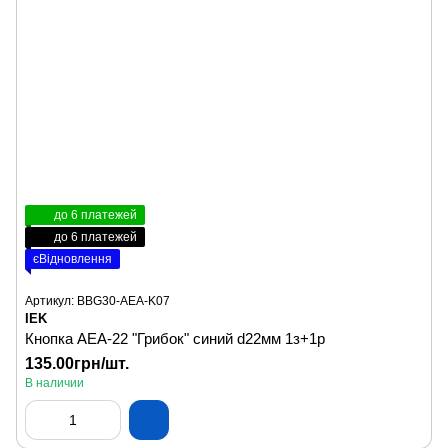
до 6 платежей
до 6 платежей
єВідновлення
Артикул: BBG30-AEA-K07
IEK
Кнопка AEА-22 "Грибок" синий d22мм 1з+1р
135.00грн/шт.
В наличии