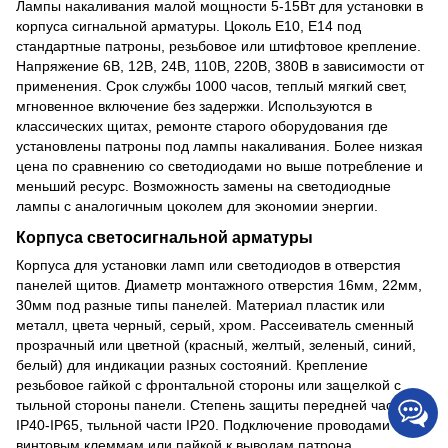
Лампы накаливания малой мощности 5-15Вт для установки в
корпуса сигнальной арматуры. Цоколь E10, E14 под
стандартные патроны, резьбовое или штифтовое крепление.
Напряжение 6В, 12В, 24В, 110В, 220В, 380В в зависимости от
применения. Срок службы 1000 часов, теплый мягкий свет,
мгновенное включение без задержки. Используются в
классических щитах, ремонте старого оборудования где
установлены патроны под лампы накаливания. Более низкая
цена по сравнению со светодиодами но выше потребление и
меньший ресурс. Возможность замены на светодиодные
лампы с аналогичным цоколем для экономии энергии.
Корпуса светосигнальной арматуры
Корпуса для установки ламп или светодиодов в отверстия
панелей щитов. Диаметр монтажного отверстия 16мм, 22мм,
30мм под разные типы панелей. Материал пластик или
металл, цвета черный, серый, хром. Рассеиватель сменный
прозрачный или цветной (красный, желтый, зеленый, синий,
белый) для индикации разных состояний. Крепление
резьбовое гайкой с фронтальной стороны или защелкой с
тыльной стороны панели. Степень защиты передней части
IP40-IP65, тыльной части IP20. Подключение проводами к
винтовым клеммам или пайкой к выводам патрона.