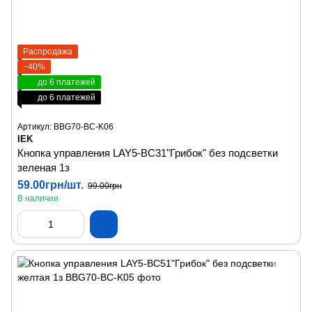
Распродажа
−40%
до 6 платежей
до 6 платежей
Артикул: BBG70-BC-K06
IEK
Кнопка управления LAY5-BC31"Грибок" без подсветки
зеленая 1з
59.00грн/шт.
99.00грн
В наличии