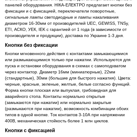
панелей оборудования. НІКА-ЕЛЕКТРО предлагает кнопки без
фиксации и с фиксацией, переключатели поворотные,
сигнальные лампы светодиодные и лампы накаливания
диаметром 16-30мм от производителей UEC, GEWISS, TNSy,
ETI, АСКО, УЕК, IEK с гарантией от 1 года (в зависимости от
производителя и продукции), доставка по Украине 1-3 дня.
Кнопки без фиксации
Кнопки мгновенного действия с контактами замыкающимися
или размыкающимися только при нажатии. Используются для
пуска и остановки оборудования в схемах с самоподхватом
через контактор. Диаметр 16мм (миниатюрные), 22мм
(стандартные), 30мм (большие для быстрого нажатия). Цвета:
черные, красные, зеленые, желтые, белые согласно функций.
Форма кнопки плоская или выпуклая, грибовидная для
аварийного стопа. Контакты нормально открытые
(замыкаются при нажатии) или нормально закрытые
(размыкаются при нажатии), возможность комбинации обоих
типов в одной кнопке. Ток контактов 3-10А при напряжении
400В, механическая стойкость более 1 млн циклов.
Кнопки с фиксацией