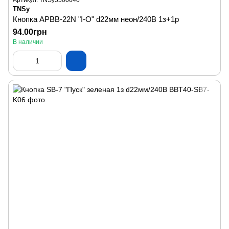
Артикул: TNSy5500640
TNSy
Кнопка APВВ-22N "I-O" d22мм неон/240В 1з+1р
94.00грн
В наличии