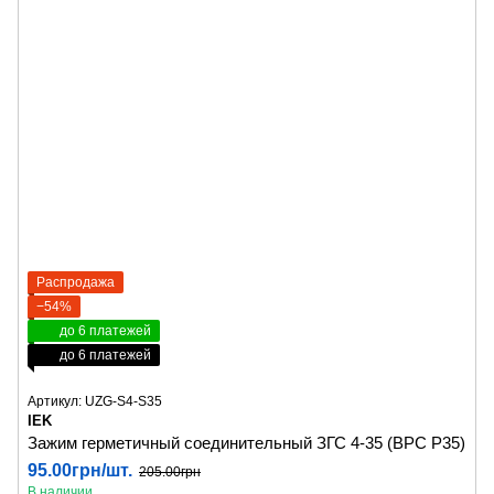
Распродажа
−54%
до 6 платежей
до 6 платежей
Артикул: UZG-S4-S35
IEK
Зажим герметичный соединительный ЗГС 4-35 (BPC P35)
95.00грн/шт.
205.00грн
В наличии