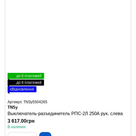
до 6 платежей
до 6 платежей
єВідновлення
Артикул: TNSy5504265
TNSy
Выключатель-разъединитель РПС-2Л 250А рук. слева
3 617.00грн
В наличии