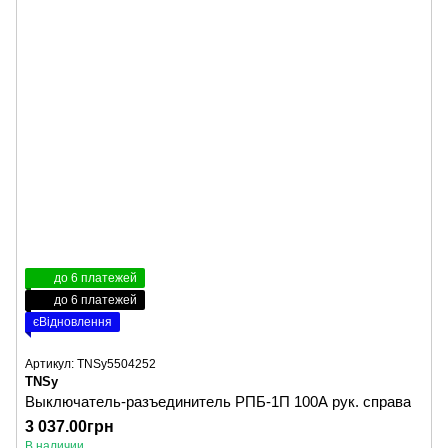
до 6 платежей
до 6 платежей
єВідновлення
Артикул: TNSy5504252
TNSy
Выключатель-разъединитель РПБ-1П 100А рук. справа
3 037.00грн
В наличии