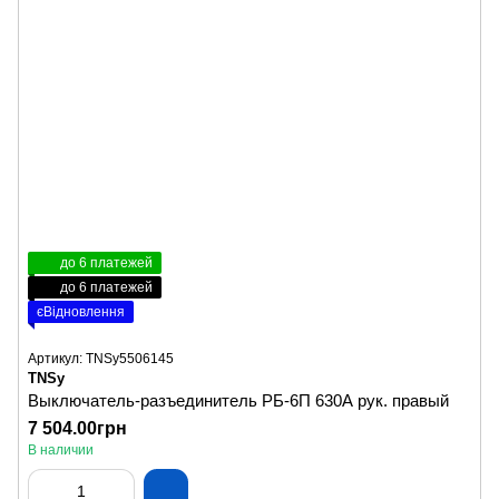
до 6 платежей
до 6 платежей
єВідновлення
Артикул: TNSy5506145
TNSy
Выключатель-разъединитель РБ-6П 630А рук. правый
7 504.00грн
В наличии