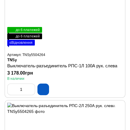
до 6 платежей
до 6 платежей
єВідновлення
Артикул: TNSy5504264
TNSy
Выключатель-разъединитель РПС-1Л 100А рук. слева
3 178.00грн
В наличии