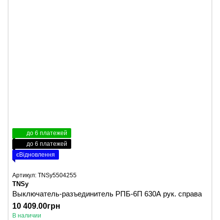
до 6 платежей
до 6 платежей
єВідновлення
Артикул: TNSy5504255
TNSy
Выключатель-разъединитель РПБ-6П 630А рук. справа
10 409.00грн
В наличии