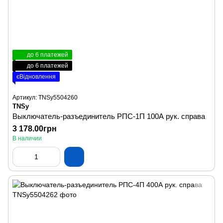
до 6 платежей
до 6 платежей
єВідновлення
Артикул: TNSy5504260
TNSy
Выключатель-разъединитель РПС-1П 100А рук. справа
3 178.00грн
В наличии