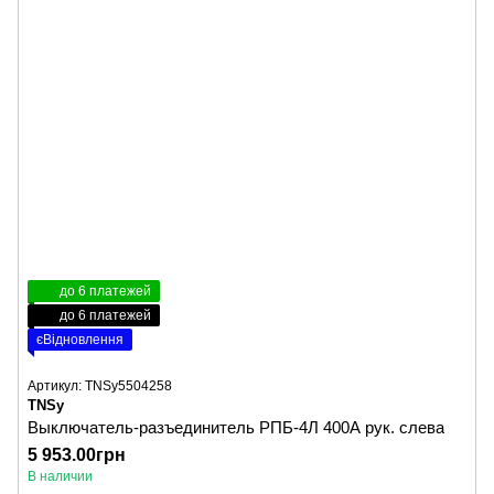
до 6 платежей
до 6 платежей
єВідновлення
Артикул: TNSy5504258
TNSy
Выключатель-разъединитель РПБ-4Л 400А рук. слева
5 953.00грн
В наличии