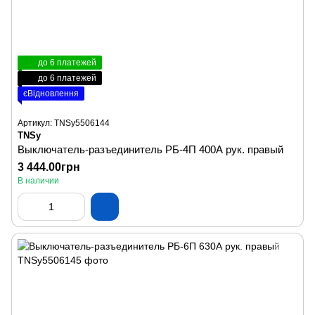
до 6 платежей
до 6 платежей
єВідновлення
Артикул: TNSy5506144
TNSy
Выключатель-разъединитель РБ-4П 400А рук. правый
3 444.00грн
В наличии