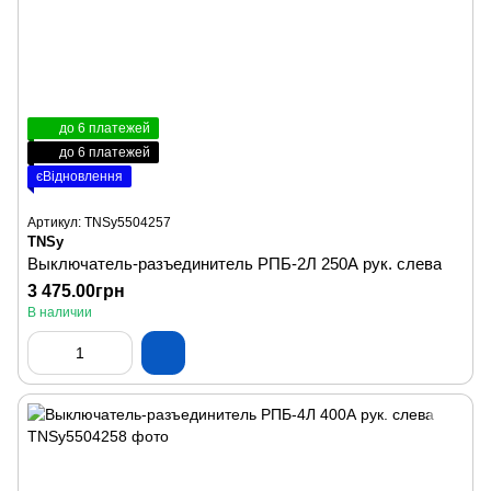
до 6 платежей
до 6 платежей
єВідновлення
Артикул: TNSy5504257
TNSy
Выключатель-разъединитель РПБ-2Л 250А рук. слева
3 475.00грн
В наличии