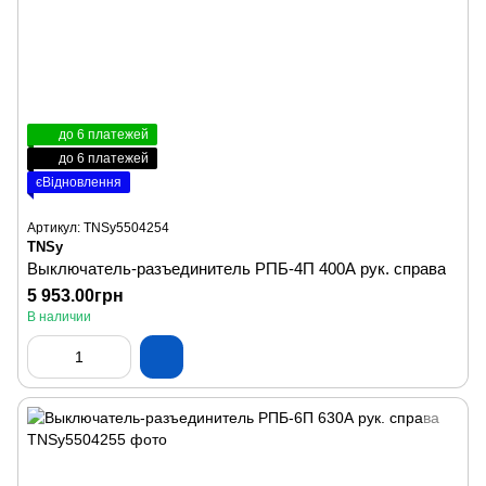
до 6 платежей
до 6 платежей
єВідновлення
Артикул: TNSy5504254
TNSy
Выключатель-разъединитель РПБ-4П 400А рук. справа
5 953.00грн
В наличии