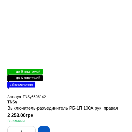
до 6 платежей
до 6 платежей
єВідновлення
Артикул: TNSy5506142
TNSy
Выключатель-разъединитель РБ-1П 100А рук. правая
2 253.00грн
В наличии