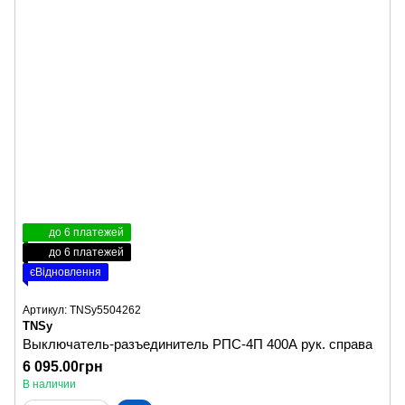
до 6 платежей
до 6 платежей
єВідновлення
Артикул: TNSy5504262
TNSy
Выключатель-разъединитель РПС-4П 400А рук. справа
6 095.00грн
В наличии