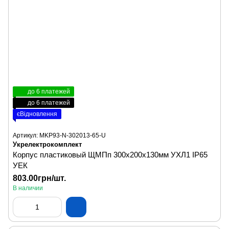
до 6 платежей
до 6 платежей
єВідновлення
Артикул: MKP93-N-302013-65-U
Укрелектрокомплект
Корпус пластиковый ЩМПп 300х200х130мм УХЛ1 IP65
УЕК
803.00грн/шт.
В наличии