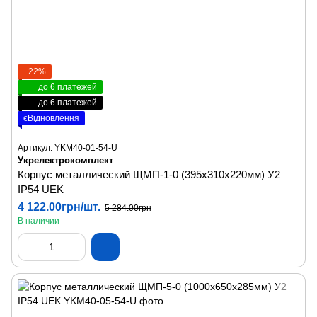
−22%
до 6 платежей
до 6 платежей
єВідновлення
Артикул: YKM40-01-54-U
Укрелектрокомплект
Корпус металлический ЩМП-1-0 (395х310х220мм) У2
IP54 UEK
4 122.00грн/шт.
5 284.00грн
В наличии