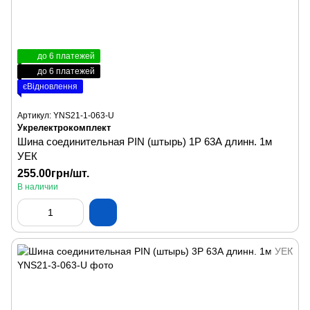
до 6 платежей
до 6 платежей
єВідновлення
Артикул: YNS21-1-063-U
Укрелектрокомплект
Шина соединительная PIN (штырь) 1P 63А длинн. 1м
УЕК
255.00грн/шт.
В наличии