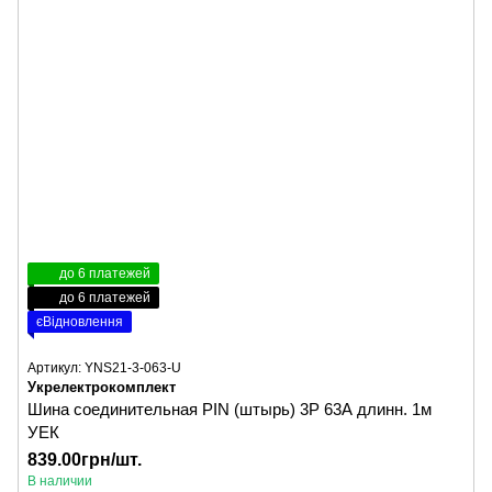
до 6 платежей
до 6 платежей
єВідновлення
Артикул: YNS21-3-063-U
Укрелектрокомплект
Шина соединительная PIN (штырь) 3P 63А длинн. 1м
УЕК
839.00грн/шт.
В наличии