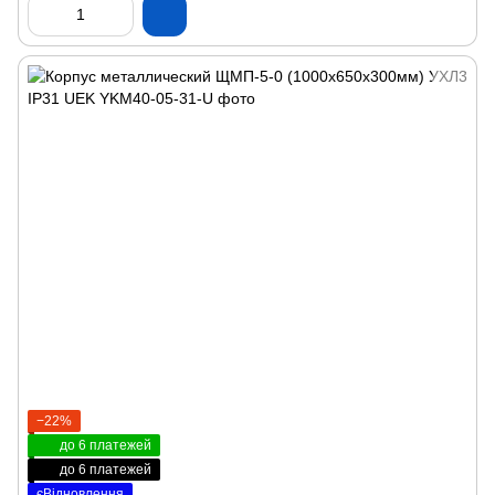
−22%
до 6 платежей
до 6 платежей
єВідновлення