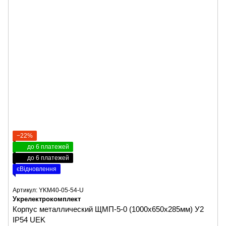
−22%
до 6 платежей
до 6 платежей
єВідновлення
Артикул: YKM40-05-54-U
Укрелектрокомплект
Корпус металлический ЩМП-5-0 (1000х650х285мм) У2
IP54 UEK