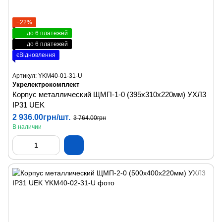
−22%
до 6 платежей
до 6 платежей
єВідновлення
Артикул: YKM40-01-31-U
Укрелектрокомплект
Корпус металлический ЩМП-1-0 (395х310х220мм) УХЛ3
IP31 UEK
2 936.00грн/шт.
3 764.00грн
В наличии