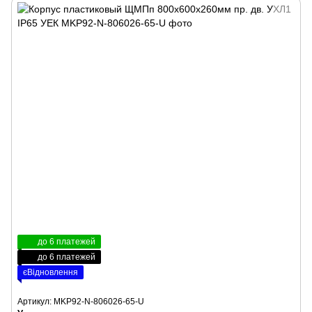
до 6 платежей
до 6 платежей
єВідновлення
Артикул: MKP92-N-806026-65-U