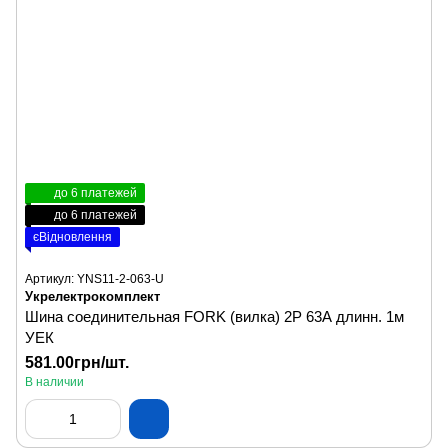
до 6 платежей
до 6 платежей
єВідновлення
Артикул: YNS11-2-063-U
Укрелектрокомплект
Шина соединительная FORK (вилка) 2P 63А длинн. 1м
УЕК
581.00грн/шт.
В наличии