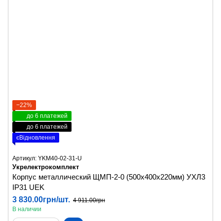
−22%
до 6 платежей
до 6 платежей
єВідновлення
Артикул: YKM40-02-31-U
Укрелектрокомплект
Корпус металлический ЩМП-2-0 (500х400х220мм) УХЛ3
IP31 UEK
3 830.00грн/шт.
4 911.00грн
В наличии