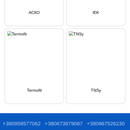
АСКО
IEK
Termofit
TNSy
+380958577062
+380673879087
+380967526230