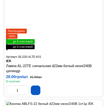
Распродажа
−65%
до 6 платежей
до 6 платежей
Артикул: BLS30-ALTE-K01
IEK
Лампа AL-22TE сигнальная d22мм белый неон/240В
цилиндр
28.00грн/шт.
81.00грн
В наличии