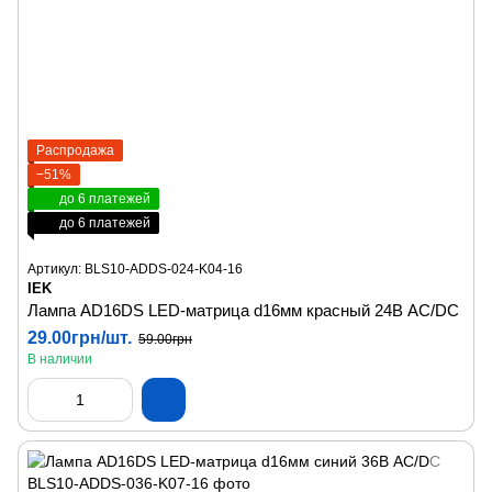
Распродажа
−51%
до 6 платежей
до 6 платежей
Артикул: BLS10-ADDS-024-K04-16
IEK
Лампа AD16DS LED-матрица d16мм красный 24В AC/DC
29.00грн/шт.
59.00грн
В наличии