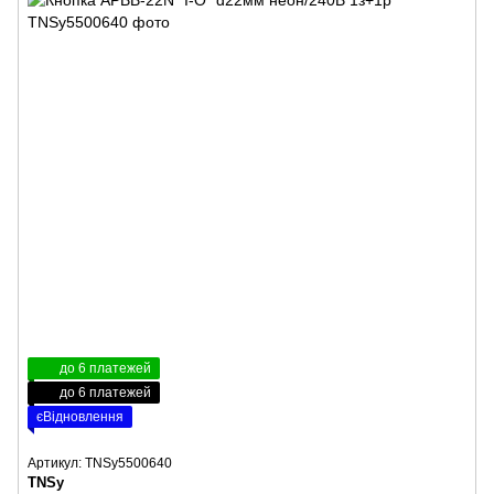
до 6 платежей
до 6 платежей
єВідновлення
Артикул: TNSy5500640
TNSy