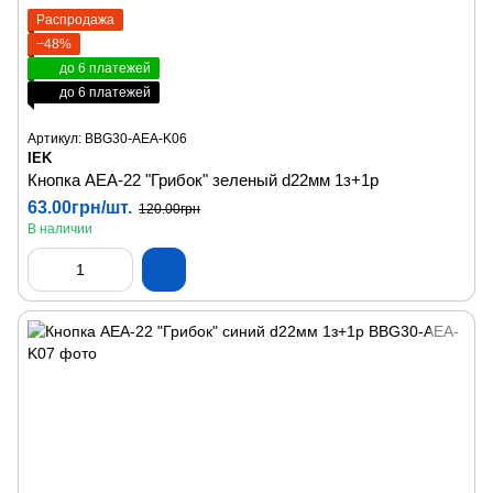
Распродажа
−48%
до 6 платежей
до 6 платежей
Артикул: BBG30-AEA-K06
IEK
Кнопка AEА-22 "Грибок" зеленый d22мм 1з+1р
63.00грн/шт.
120.00грн
В наличии