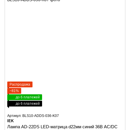
Распродажа
−81%
до 6 платежей
до 6 платежей
Артикул: BLS10-ADDS-036-K07
IEK
Лампа AD-22DS LED-матрица d22мм синий 36В AC/DC