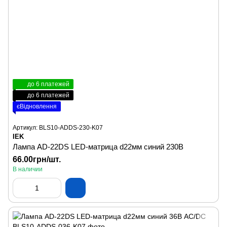
до 6 платежей
до 6 платежей
єВідновлення
Артикул: BLS10-ADDS-230-K07
IEK
Лампа AD-22DS LED-матрица d22мм синий 230B
66.00грн/шт.
В наличии