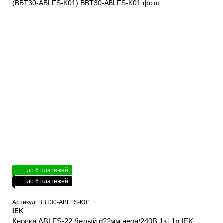
до 6 платежей
до 6 платежей
Артикул: BBT30-ABLFS-K01
IEK
Кнопка ABLFS-22 белый d22мм неон/240В 1з+1р IEK