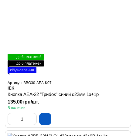
до 6 платежей
до 6 платежей
єВідновлення
Артикул: BBG30-AEA-K07
IEK
Кнопка AEА-22 "Грибок" синий d22мм 1з+1р
135.00грн/шт.
В наличии