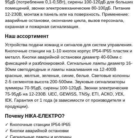
95дБ (потребление 0,1-0,5Вт), сирены 100-120дБ для больших
помещений, звонки электромеханические 80-100дБ. Питание
12-230В, монтаж в панель или на поверхность. Применение:
аварийные остановки, окончание цикла, вызов персонала,
охранная и пожарная сигнализация.
Наш ассортимент
Устройства подачи команд и сигналов для систем управления.
Кнопочные станции на 1-10 кнопок корпус IP54-IP65 пластик и
металл. Кнопки аварийной остановки диаметр 40-60мм с
фиксацией и разблокировкой. Сигнальные лампы диаметр 16-
30мм светодиодные и лампы накаливания на 12-400В
красные, желтые, зеленые, синие, белые. Световые колонны
2-5 сегментов высота 200-500мм. Звуковые сигнализаторы
зуммеры 70-95дБ, сирены 100-120дБ. Звонки электрические
75-95дБ на 12-230В. UEC, GEWISS, TNSy, ETI, АСКО, УЕК,
IEK. Гарантия от 1 года (в зависимости от производителя и
продукции).
Почему НІКА-ЕЛЕКТРО?
✓ Кнопочные станции IP54-IP65
✓ Кнопки аварийной остановки
✓ Сигнальные лампы и колонны