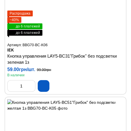
Распродажа
−40%
до 6 платежей
до 6 платежей
Артикул: BBG70-BC-K06
IEK
Кнопка управления LAY5-BC31"Грибок" без подсветки
зеленая 1з
59.00грн/шт.
99.00грн
В наличии