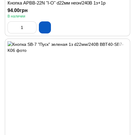
Кнопка APВВ-22N "I-O" d22мм неон/240В 1з+1р
94.00грн
В наличии