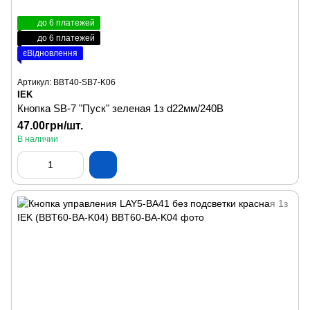
до 6 платежей
до 6 платежей
єВідновлення
Артикул: BBT40-SB7-K06
IEK
Кнопка SВ-7 "Пуск" зеленая 1з d22мм/240B
47.00грн/шт.
В наличии