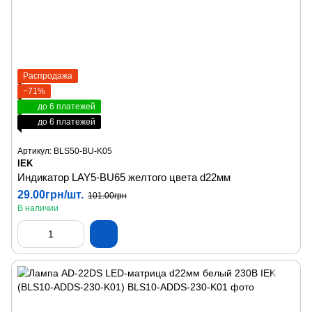
Распродажа
−71%
до 6 платежей
до 6 платежей
Артикул: BLS50-BU-K05
IEK
Индикатор LAY5-BU65 желтого цвета d22мм
29.00грн/шт.
101.00грн
В наличии