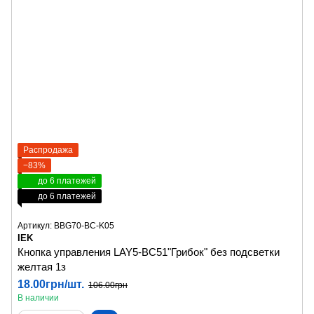
Распродажа
−83%
до 6 платежей
до 6 платежей
Артикул: BBG70-BC-K05
IEK
Кнопка управления LAY5-BC51"Грибок" без подсветки
желтая 1з
18.00грн/шт.
106.00грн
В наличии