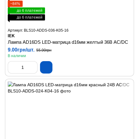
−84%
до 6 платежей
до 6 платежей
Артикул: BLS10-ADDS-036-K05-16
IEK
Лампа AD16DS LED-матрица d16мм желтый 36В AC/DC
9.00грн/шт.
55.00грн
В наличии