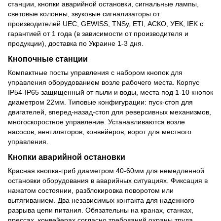
станции, кнопки аварийной остановки, сигнальные лампы,
световые колонны, звуковые сигнализаторы от
производителей UEC, GEWISS, TNSy, ETI, АСКО, УЕК, IEK с
гарантией от 1 года (в зависимости от производителя и
продукции), доставка по Украине 1-3 дня.
Кнопочные станции
Компактные посты управления с набором кнопок для
управления оборудованием возле рабочего места. Корпус
IP54-IP65 защищенный от пыли и воды, места под 1-10 кнопок
диаметром 22мм. Типовые конфигурации: пуск-стоп для
двигателей, вперед-назад-стоп для реверсивных механизмов,
многоскоростное управление. Устанавливаются возле
насосов, вентиляторов, конвейеров, ворот для местного
управления.
Кнопки аварийной остановки
Красная кнопка-гриб диаметром 40-60мм для немедленной
остановки оборудования в аварийных ситуациях. Фиксация в
нажатом состоянии, разблокировка поворотом или
вытягиванием. Два независимых контакта для надежного
разрыва цепи питания. Обязательны на кранах, станках,
прессах, конвейерах согласно требований охраны труда.