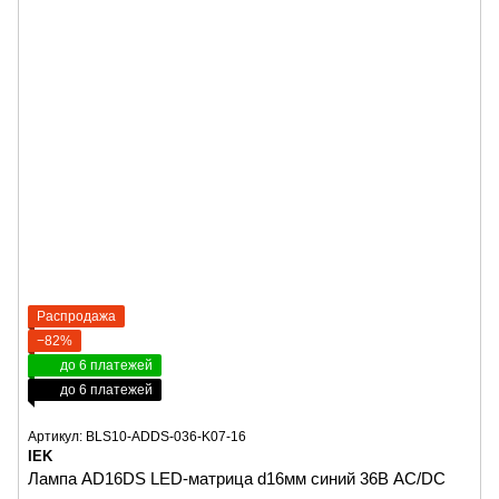
Распродажа
−82%
до 6 платежей
до 6 платежей
Артикул: BLS10-ADDS-036-K07-16
IEK
Лампа AD16DS LED-матрица d16мм синий 36В AC/DC