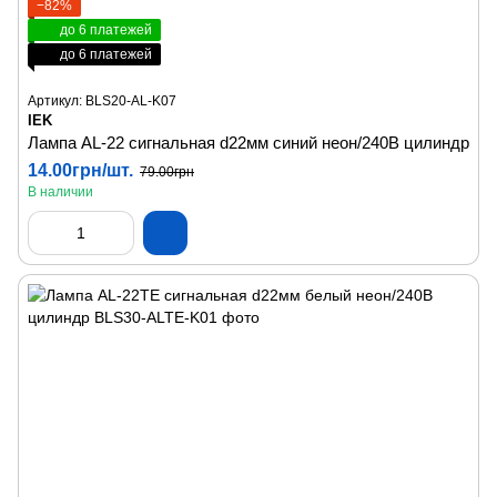
−82%
до 6 платежей
до 6 платежей
Артикул: BLS20-AL-K07
IEK
Лампа AL-22 сигнальная d22мм синий неон/240В цилиндр
14.00грн/шт.
79.00грн
В наличии