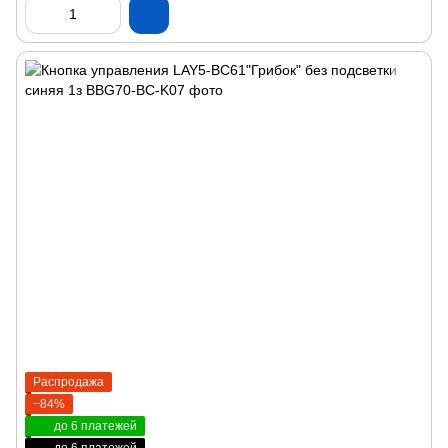
Распродажа
−84%
до 6 платежей