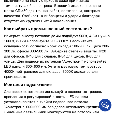
включение на полную яркость даже при низких
температурах без прогрева. Высокий индекс передачи
цвета CRI>80 для точных работ, сортировки, контроля
качества. Стойкость к вибрациям и ударам благодаря
отсутствию хрупких нитей накаливания.
Как выбрать промышленный светильник?
Измерьте высоту потолка: до 4м подойдут 50Вт, 4-6м нужно
100Вт, 8-12м используйте 200-300Вт. Рассчитайте
освещенность согласно норм: склады 100-200 лк, цеха 200-
300 лк, офисы 300-500 лк. Выберите степень защиты: IP20
для офисов, IP40 для складов, IP54 для цехов, IP65 для
улицы. Для подвесных потолков "Армстронг" используйте
LED панели 600×600 мм. Учтите цветовую температуру:
4000К нейтральное для складов, 6000К холодное для
производств.
Монтаж и подключение
Для высоких потолков используйте подвесные тросовые
крепления с регулировкой высоты. LED панели
устанавливаются в ячейки подвесного потолка
"Армстронг" 600×600 мм без дополнительного крепления.
Линейные светильники монтируются на потолок или