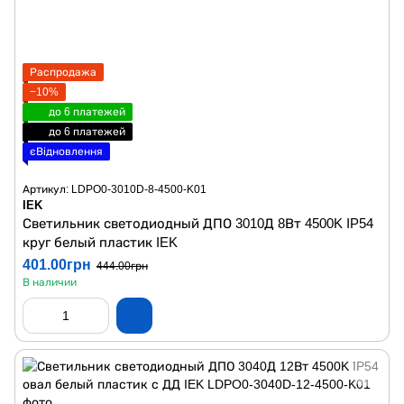
Распродажа
−10%
до 6 платежей
до 6 платежей
єВідновлення
Артикул: LDPO0-3010D-8-4500-K01
IEK
Светильник светодиодный ДПО 3010Д 8Вт 4500K IP54
круг белый пластик IEK
401.00грн
444.00грн
В наличии