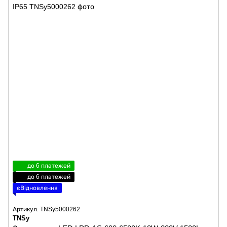
до 6 платежей
до 6 платежей
єВідновлення
Артикул: TNSy5000262
TNSy