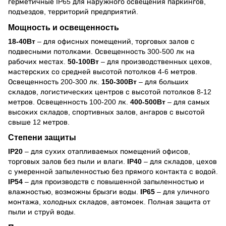
герметичные IP65 для наружного освещения паркингов,
подъездов, территорий предприятий.
Мощность и освещенность
18-40Вт
– для офисных помещений, торговых залов с
подвесными потолками. Освещенность 300-500 лк на
рабочих местах.
50-100Вт
– для производственных цехов,
мастерских со средней высотой потолков 4-6 метров.
Освещенность 200-300 лк.
150-300Вт
– для больших
складов, логистических центров с высотой потолков 8-12
метров. Освещенность 100-200 лк.
400-500Вт
– для самых
высоких складов, спортивных залов, ангаров с высотой
свыше 12 метров.
Степени защиты
IP20
– для сухих отапливаемых помещений офисов,
торговых залов без пыли и влаги.
IP40
– для складов, цехов
с умеренной запыленностью без прямого контакта с водой.
IP54
– для производств с повышенной запыленностью и
влажностью, возможны брызги воды.
IP65
– для уличного
монтажа, холодных складов, автомоек. Полная защита от
пыли и струй воды.