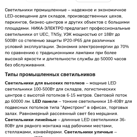
Светильники промышленные – надежное и экономичное
LED-освещение для складов, производственных цехов,
паркингов, бизнес-центров и других объектов с большими
площадями. НИКА-ЭЛЕКТРО предлагает профессиональные
светильники от UEC, TNSy, УЭК мощностью от 18Вт до
500Вт со степенью защиты IP20-IP65 для различных
условий эксплуатации. Экономия электроэнергии до 70%
по сравнению с традиционными лампами при более
высокой яркости и длительности службы до 50000 часов
без обслуживания.
Типы промышленных светильников
Светильники для высоких потолков
– мощные LED
светильники 100-500Вт для складов, логистических
центров с высотой потолков 6-15 метров. Световой поток
до 60000 лм.
LED панели
– тонкие светильники 18-40Вт для
подвесных потолков типа "Армстронг" в офисах, торговых
залах. Равномерный рассеянный свет без мерцания.
Светильники линейные
– длинные LED светильники 36-
80Вт для рядного монтажа над рабочими местами,
стеллажами, конвейерами.
Светильники уличные
–