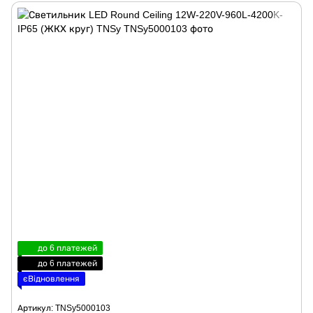
до 6 платежей
до 6 платежей
єВідновлення
Артикул: TNSy5000103