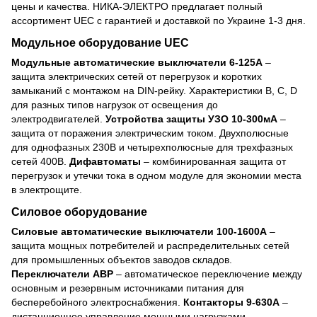
цены и качества. НИКА-ЭЛЕКТРО предлагает полный
ассортимент UEC с гарантией и доставкой по Украине 1-3 дня.
Модульное оборудование UEC
Модульные автоматические выключатели 6-125А
–
защита электрических сетей от перегрузок и коротких
замыканий с монтажом на DIN-рейку. Характеристики B, C, D
для разных типов нагрузок от освещения до
электродвигателей.
Устройства защиты УЗО 10-300мА
–
защита от поражения электрическим током. Двухполюсные
для однофазных 230В и четырехполюсные для трехфазных
сетей 400В.
Дифавтоматы
– комбинированная защита от
перегрузок и утечки тока в одном модуле для экономии места
в электрощите.
Силовое оборудование
Силовые автоматические выключатели 100-1600А
–
защита мощных потребителей и распределительных сетей
для промышленных объектов заводов складов.
Переключатели АВР
– автоматическое переключение между
основным и резервным источниками питания для
бесперебойного электроснабжения.
Контакторы 9-630А
–
дистанционное управление мощными нагрузками