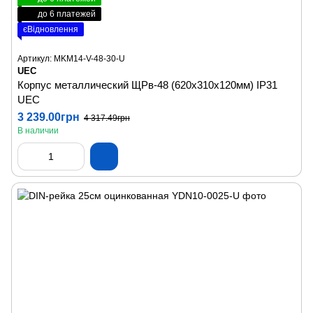
до 6 платежей
єВідновлення
Артикул: MKM14-V-48-30-U
UEC
Корпус металлический ЩРв-48 (620х310х120мм) IP31
UEC
3 239.00грн
4 317.49грн
В наличии