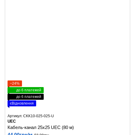
−24%
до 6 платежей
до 6 платежей
єВідновлення
Артикул: CKK10-025-025-U
UEC
Кабель-канал 25х25 UEC (80 м)
44.00грн/м