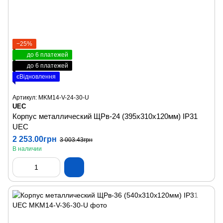
−25%
до 6 платежей
до 6 платежей
єВідновлення
Артикул: MKM14-V-24-30-U
UEC
Корпус металлический ЩРв-24 (395х310х120мм) IP31
UEC
2 253.00грн
3 003.43грн
В наличии