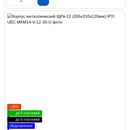
−25%
до 6 платежей
до 6 платежей
єВідновлення