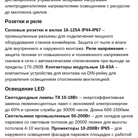
электродвигателями нагревателями освещением с ресурсом
до миллиона циклов.
Розетки и реле
Силовые розетки и вилки 16-125А IP44-IP67
–
промышленные разъемы для подключения мощного
оборудования станков конвейеров. Защита от пыли и влаги
для внутреннего и наружного монтажа.
Реле напряжения
–
защита техники от повышенного и пониженного напряжения
скачков в сети с автоматическим отключением при выходе за
пределы 170-280В.
Контакторы модульные 16-63А
–
компактные устройства для монтажа на DIN-рейку для
управления освещением отоплением вентиляцией.
Освещение LED
Светодиодные лампы Т8 10-18Вт
– энергоэффективная
замена люминесцентных ламп с экономией электроэнергии
до 60% и сроком службы до 30000 часов. Длина 600-1500мм.
Светильники промышленные 50-200Вт
– для складов цехов
парковок со световым потоком до 20000 люмен для высоты
потолков 4-10 метров.
Прожекторы 10-200Вт IP65
– для
наружного освещения фасадов парковок площадок с работой