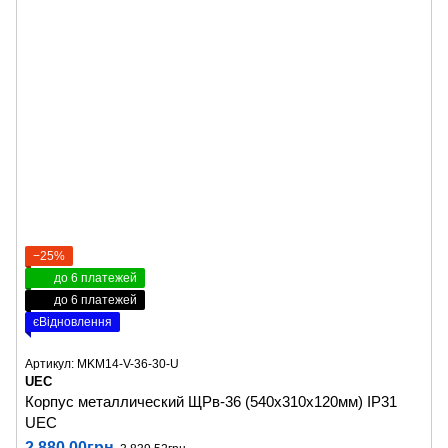
−25%
до 6 платежей
до 6 платежей
єВідновлення
Артикул: MKM14-V-36-30-U
UEC
Корпус металлический ЩРв-36 (540х310х120мм) IP31
UEC
2 880.00грн