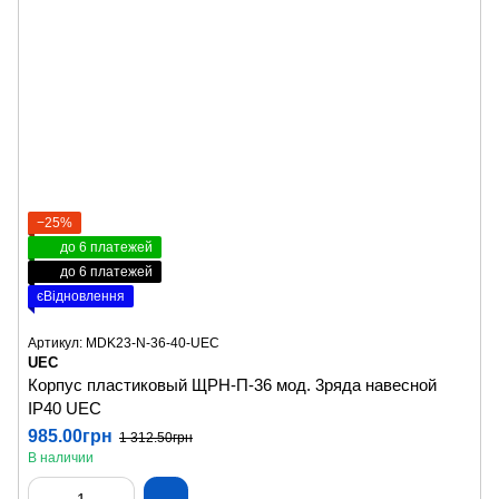
−25%
до 6 платежей
до 6 платежей
єВідновлення
Артикул: MDK23-N-36-40-UEC
UEC
Корпус пластиковый ЩРН-П-36 мод. 3ряда навесной
IP40 UEC
985.00грн
1 312.50грн
В наличии