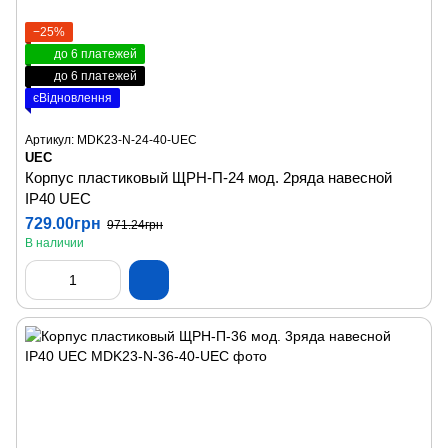
−25%
до 6 платежей
до 6 платежей
єВідновлення
Артикул: MDK23-N-24-40-UEC
UEC
Корпус пластиковый ЩРН-П-24 мод. 2ряда навесной
IP40 UEC
729.00грн
971.24грн
В наличии