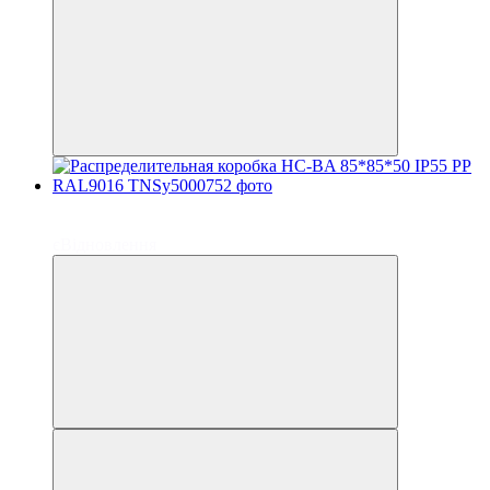
до 6 платежей
до 6 платежей
єВідновлення