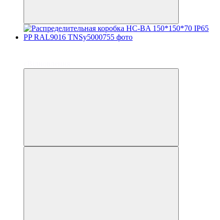
до 6 платежей
до 6 платежей
єВідновлення