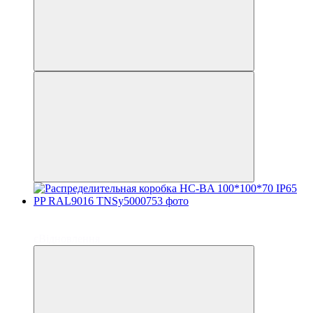
до 6 платежей
до 6 платежей
єВідновлення