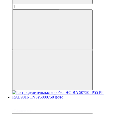
до 6 платежей
до 6 платежей
єВідновлення