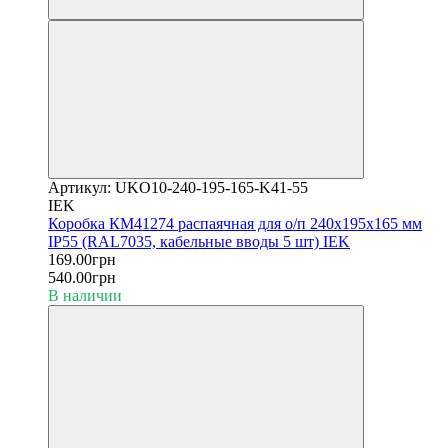
Артикул: UKO10-240-195-165-K41-55
IEK
Коробка КМ41274 распаячная для о/п 240х195х165 мм
IP55 (RAL7035, кабельные вводы 5 шт) IEK
169.00грн
540.00грн
В наличии