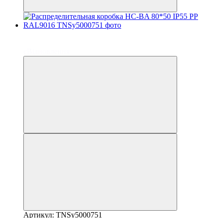
до 6 платежей
до 6 платежей
єВідновлення
Артикул: TNSy5000751