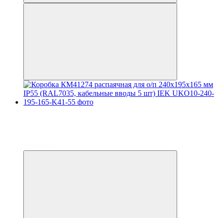
Распродажа
−69%
до 6 платежей
до 6 платежей
єВідновлення