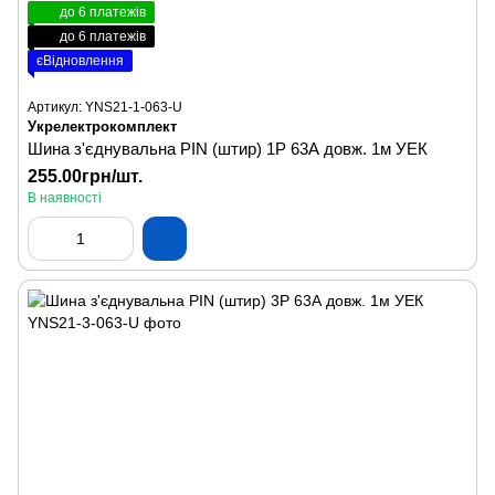
до 6 платежів
до 6 платежів
єВідновлення
Артикул: YNS21-1-063-U
Укрелектрокомплект
Шина з'єднувальна PIN (штир) 1P 63А довж. 1м УЕК
255.00грн/шт.
В наявності