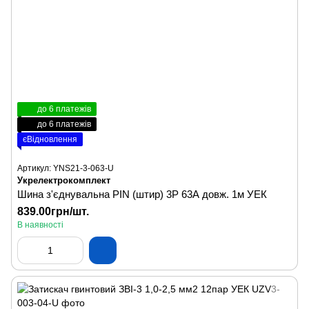
до 6 платежів
до 6 платежів
єВідновлення
Артикул: YNS21-3-063-U
Укрелектрокомплект
Шина з'єднувальна PIN (штир) 3P 63А довж. 1м УЕК
839.00грн/шт.
В наявності