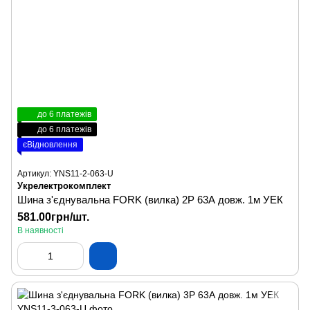
до 6 платежів
до 6 платежів
єВідновлення
Артикул: YNS11-2-063-U
Укрелектрокомплект
Шина з'єднувальна FORK (вилка) 2P 63А довж. 1м УЕК
581.00грн/шт.
В наявності