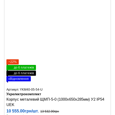
−22%
до 6 платежів
до 6 платежів
єВідновлення
Артикул: YKM40-05-54-U
Укрелектрокомплект
Корпус металевий ЩМП-5-0 (1000х650х285мм) У2 IP54
UEK
10 555.00грн/шт.
13 532.00грн