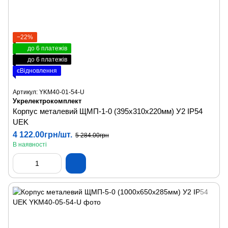
−22%
до 6 платежів
до 6 платежів
єВідновлення
Артикул: YKM40-01-54-U
Укрелектрокомплект
Корпус металевий ЩМП-1-0 (395х310х220мм) У2 IP54
UEK
4 122.00грн/шт.
5 284.00грн
В наявності