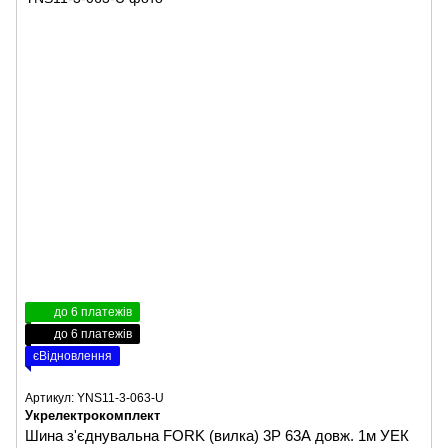
до 6 платежів
до 6 платежів
єВідновлення
Артикул: YNS11-3-063-U
Укрелектрокомплект
Шина з'єднувальна FORK (вилка) 3P 63А довж. 1м УЕК