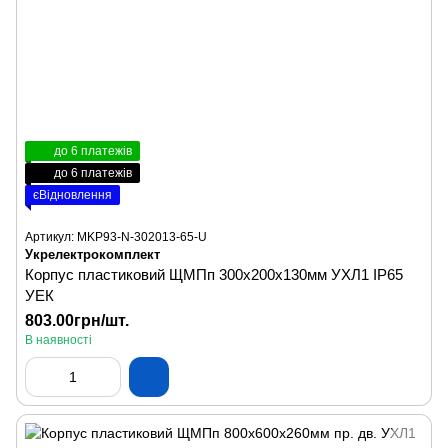
до 6 платежів
до 6 платежів
єВідновлення
Артикул: MKP93-N-302013-65-U
Укрелектрокомплект
Корпус пластиковий ЩМПп 300х200х130мм УХЛ1 IP65
УЕК
803.00грн/шт.
В наявності