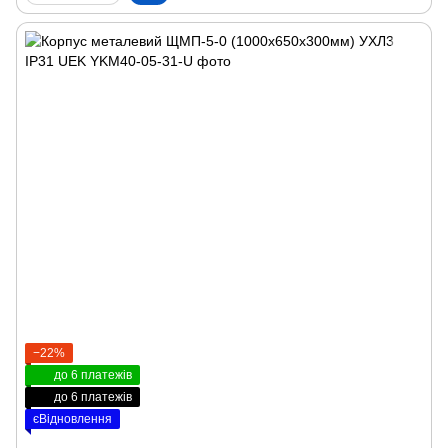
−22%
до 6 платежів
до 6 платежів
єВідновлення