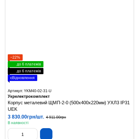
−22%
до 6 платежів
до 6 платежів
єВідновлення
Артикул: YKM40-02-31-U
Укрелектрокомплект
Корпус металевий ЩМП-2-0 (500х400х220мм) УХЛ3 IP31
UEK
3 830.00грн/шт.
4 911.00грн
В наявності