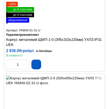
−22%
до 6 платежів
до 6 платежів
єВідновлення
Артикул: YKM40-01-31-U
Укрелектрокомплект
Корпус металевий ЩМП-1-0 (395х310х220мм) УХЛ3 IP31
UEK
2 936.00грн/шт.
3 764.00грн
В наявності