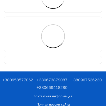
+380958577062
+380673879087
+380967526230
+380669418280
Контактная информация
Полная версия сайта