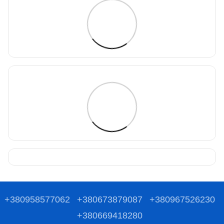
+380958577062
+380673879087
+380967526230
+380669418280