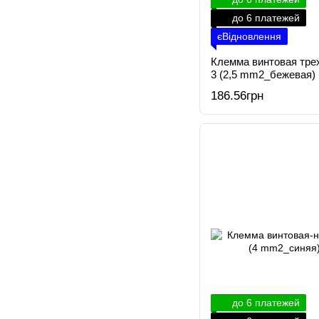
до 6 платежей
єВідновлення
Клемма винтовая тре
3 (2,5 mm2_бежевая)
186.56грн
до 6 платежей