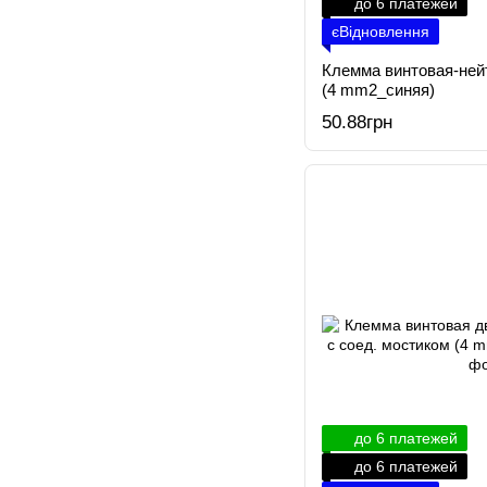
до 6 платежей
єВідновлення
Клемма винтовая-ней
(4 mm2_синяя)
50.88грн
до 6 платежей
до 6 платежей