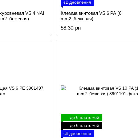
єВідновлення
хуровневая VS 4 NAI
Клемма винтовая VS 6 PA (6
 mm2_бежевая)
mm2_бежевая)
58.30грн
до 6 платежей
до 6 платежей
єВідновлення