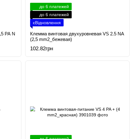
до 6 платежей
до 6 платежей
єВідновлення
,5 PA N
Клемма винтовая двухуровневая VS 2.5 NA
(2,5 mm2_бежевая)
102.82грн
до 6 платежей