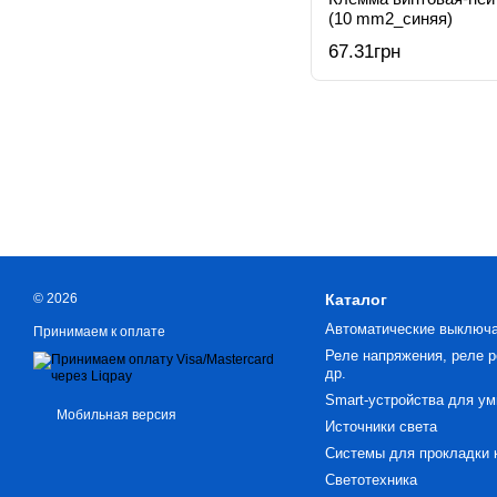
(10 mm2_синяя)
67.31грн
© 2026
Каталог
Автоматические выключ
Принимаем к оплате
Реле напряжения, реле р
др.
Smart-устройства для ум
Мобильная версия
Источники света
Системы для прокладки 
Светотехника