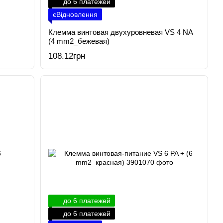
до 6 платежей
єВідновлення
Клемма винтовая двухуровневая VS 4 NA
(4 mm2_бежевая)
108.12грн
до 6 платежей
до 6 платежей