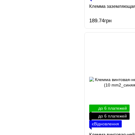
Клемма заземляющая
189.74грн
до 6 платежей
до 6 платежей
єВідновлення
Клемма винтовая-ней