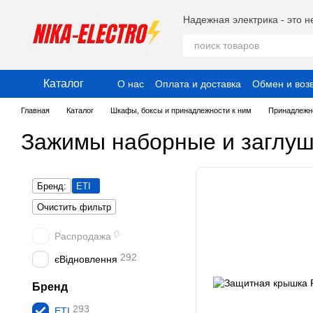
Перейти к основному контенту
Надежная электрика - это н
Каталог
О нас
Оплата и доставка
Обмен и воз
Публичный договор (Оферта)
Пользо
Главная
Каталог
Шкафы, боксы и принадлежности к ним
Принадлежн
Зажимы наборные и заглуш
Бренд:
ETI
Очистить фильтр
0
Распродажа
292
єВідновлення
Бренд
293
ETI