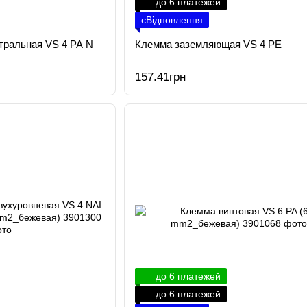
до 6 платежей
єВідновлення
тральная VS 4 PA N
Клемма заземляющая VS 4 PE
157.41грн
до 6 платежей
до 6 платежей