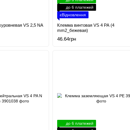
до 6 платежей
єВідновлення
хуровневая VS 2,5 NA
Клемма винтовая VS 4 PA (4
mm2_бежевая)
46.64грн
до 6 платежей