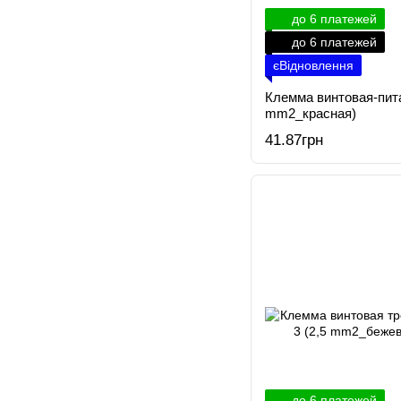
до 6 платежей
до 6 платежей
єВідновлення
Клемма винтовая-пита
mm2_красная)
41.87грн
до 6 платежей