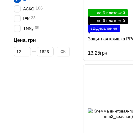
106
АСКО
до 6 платежей
23
IEK
до 6 платежей
69
єВідновлення
TNSy
Защитная крышка PPA
Цена, грн
От Цена, грн
До Цена, грн
OK
13.25грн