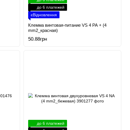
до 6 платежей
єВідновлення
Клемма винтовая-питание VS 4 PA + (4
mm2_красная)
50.88грн
до 6 платежей