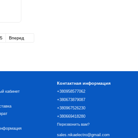
5
Вперед
Контактная информация
ый кабинет
+380958577062
+380673879087
ставка
+380967526230
врат
+380669418280
Перезвонить вам?
информация
sales.nikaelectro@gmail.com