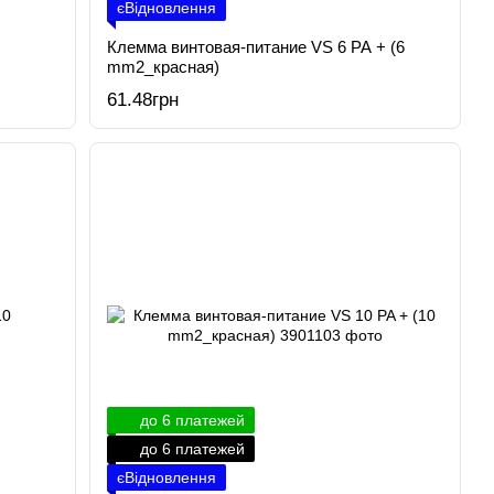
єВідновлення
Клемма винтовая-питание VS 6 PA + (6
mm2_красная)
61.48грн
до 6 платежей
до 6 платежей
єВідновлення