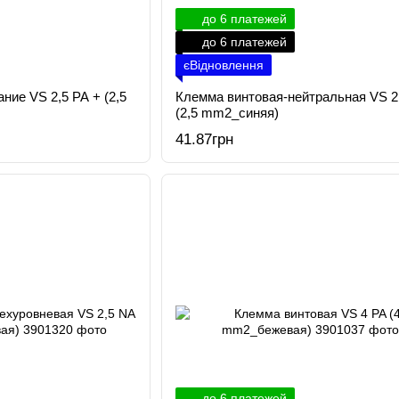
до 6 платежей
до 6 платежей
єВідновлення
ние VS 2,5 PA + (2,5
Клемма винтовая-нейтральная VS 2
(2,5 mm2_синяя)
41.87грн
до 6 платежей