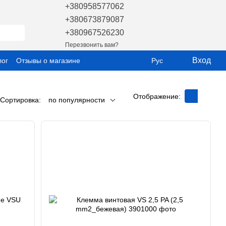
+380958577062
+380673879087
+380967526230
Перезвонить вам?
Вход
лог
Отзывы о магазине
Рус
Отображение:
Сортировка:
по популярности