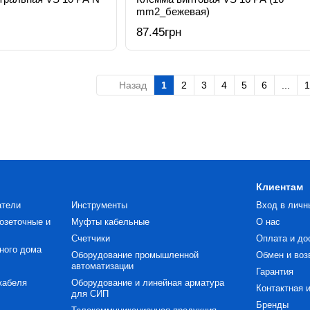
mm2_бежевая)
87.45грн
Назад
1
2
3
4
5
6
...
1
Клиентам
атели
Инструменты
Вход в личн
озеточные и
Муфты кабельные
О нас
Счетчики
Оплата и до
ного дома
Оборудование промышленной
Обмен и воз
автоматизации
Гарантия
кабеля
Оборудование и линейная арматура
Контактная 
для СИП
Бренды