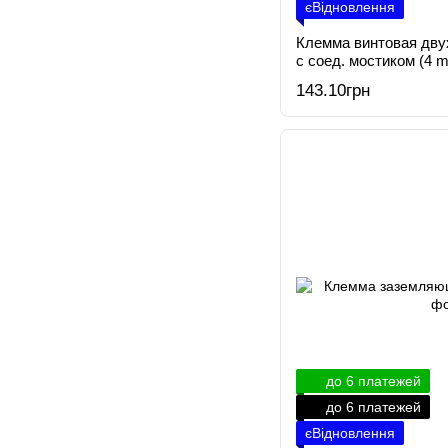
єВідновлення
Клемма винтовая дву
с соед. мостиком (4
143.10грн
до 6 платежей
до 6 платежей
єВідновлення