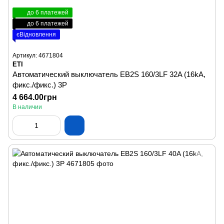
до 6 платежей
до 6 платежей
єВідновлення
Артикул: 4671804
ETI
Автоматический выключатель EB2S 160/3LF 32A (16kA,
фикс./фикс.) 3P
4 664.00грн
В наличии