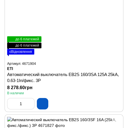
до 6 платежей
до 6 платежей
єВідновлення
Артикул: 4671904
ETI
Автоматический выключатель EB2S 160/3SA 125A 25kA,
0.63-1In/фикс. 3P
8 278.60грн
В наличии