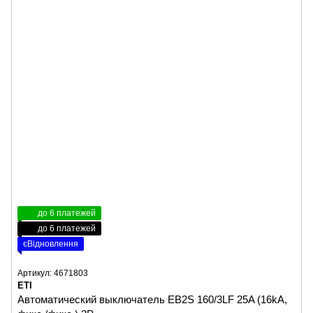
до 6 платежей
до 6 платежей
єВідновлення
Артикул: 4671803
ETI
Автоматический выключатель EB2S 160/3LF 25A (16kA,