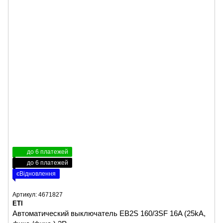
до 6 платежей
до 6 платежей
єВідновлення
Артикул: 4671827
ETI
Автоматический выключатель EB2S 160/3SF 16A (25kA,