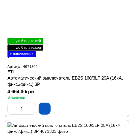
до 6 платежей
до 6 платежей
єВідновлення
Артикул: 4671802
ETI
Автоматический выключатель EB2S 160/3LF 20A (16kA,
фикс./фикс.) 3P
4 664.00грн
В наличии