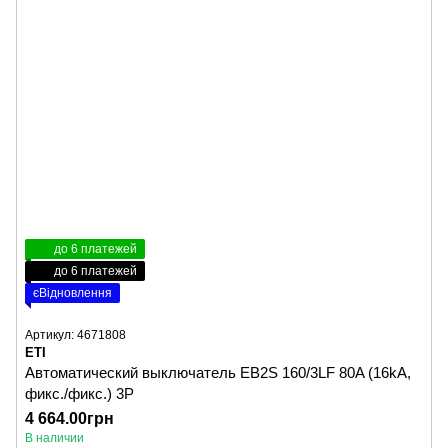
до 6 платежей
до 6 платежей
єВідновлення
Артикул: 4671808
ETI
Автоматический выключатель EB2S 160/3LF 80A (16kA,
фикс./фикс.) 3P
4 664.00грн
В наличии