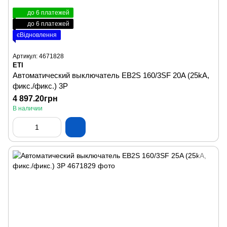
до 6 платежей
до 6 платежей
єВідновлення
Артикул: 4671828
ETI
Автоматический выключатель EB2S 160/3SF 20A (25kA,
фикс./фикс.) 3P
4 897.20грн
В наличии