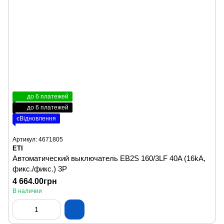
до 6 платежей
до 6 платежей
єВідновлення
Артикул: 4671805
ETI
Автоматический выключатель EB2S 160/3LF 40A (16kA,
фикс./фикс.) 3P
4 664.00грн
В наличии