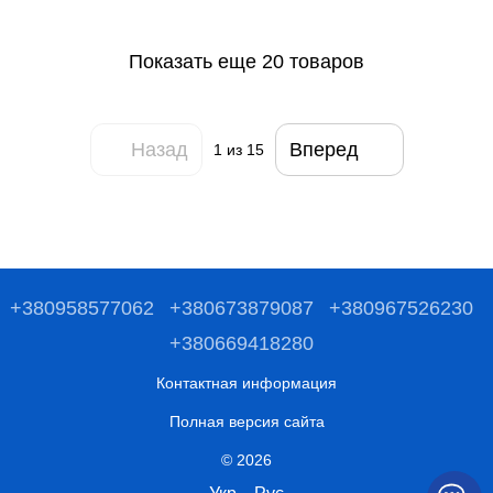
Показать еще 20 товаров
Назад
Вперед
1
из 15
+380958577062
+380673879087
+380967526230
+380669418280
Контактная информация
Полная версия сайта
© 2026