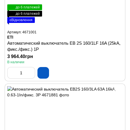
до 6 платежей
до 6 платежей
єВідновлення
Артикул: 4671001
ETI
Автоматический выключатель EB 2S 160/1LF 16A (25kA,
фикс./фикс.) 1P
3 964.40грн
В наличии