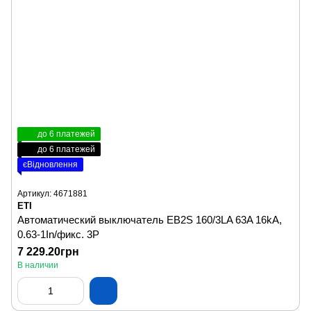
до 6 платежей
до 6 платежей
єВідновлення
Артикул: 4671881
ETI
Автоматический выключатель EB2S 160/3LA 63A 16kA,
0.63-1In/фикс. 3P
7 229.20грн
В наличии