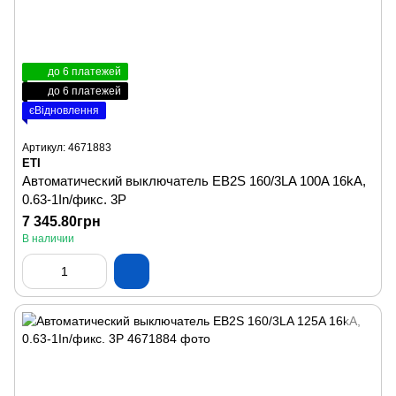
до 6 платежей
до 6 платежей
єВідновлення
Артикул: 4671883
ETI
Автоматический выключатель EB2S 160/3LA 100A 16kA,
0.63-1In/фикс. 3P
7 345.80грн
В наличии