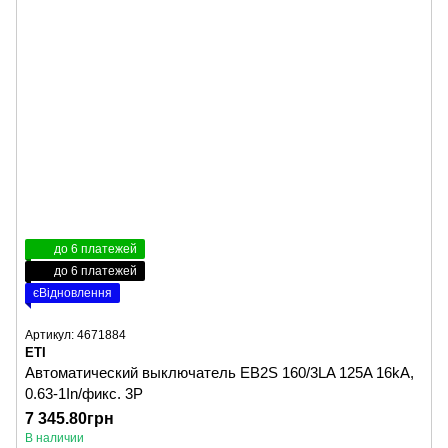
до 6 платежей
до 6 платежей
єВідновлення
Артикул: 4671884
ETI
Автоматический выключатель EB2S 160/3LA 125A 16kA,
0.63-1In/фикс. 3P
7 345.80грн
В наличии