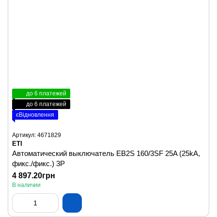
до 6 платежей
до 6 платежей
єВідновлення
Артикул: 4671829
ETI
Автоматический выключатель EB2S 160/3SF 25A (25kA,
фикс./фикс.) 3P
4 897.20грн
В наличии