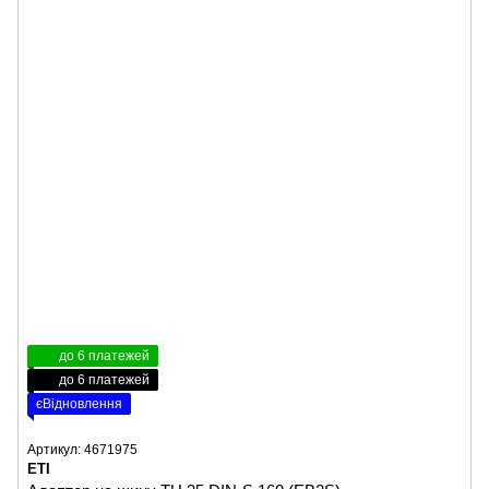
до 6 платежей
до 6 платежей
єВідновлення
Артикул: 4671975
ETI