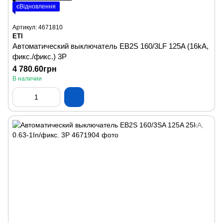
єВідновлення
Артикул: 4671810
ETI
Автоматический выключатель EB2S 160/3LF 125A (16kA,
фикс./фикс.) 3P
4 780.60грн
В наличии