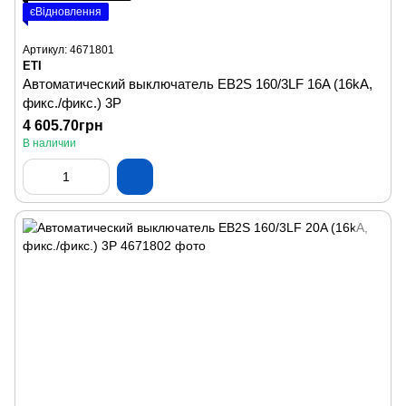
єВідновлення
Артикул: 4671801
ETI
Автоматический выключатель EB2S 160/3LF 16A (16kA,
фикс./фикс.) 3P
4 605.70грн
В наличии