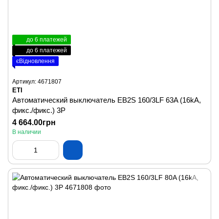
до 6 платежей
до 6 платежей
єВідновлення
Артикул: 4671807
ETI
Автоматический выключатель EB2S 160/3LF 63A (16kA,
фикс./фикс.) 3P
4 664.00грн
В наличии