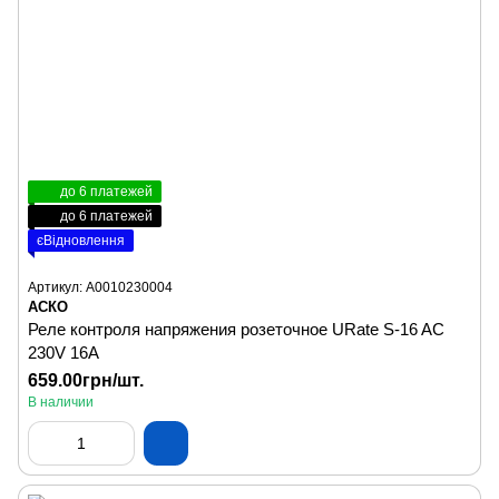
до 6 платежей
до 6 платежей
єВідновлення
Артикул: A0010230004
АСКО
Реле контроля напряжения розеточное URate S-16 AC
230V 16A
659.00грн/шт.
В наличии