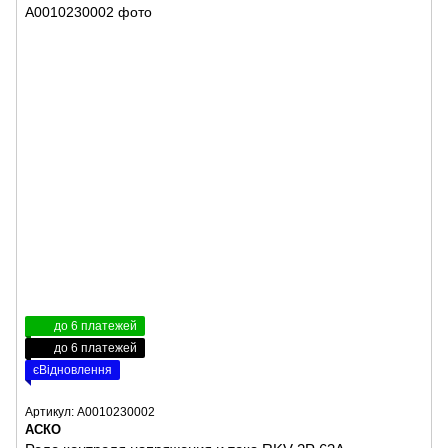
до 6 платежей
до 6 платежей
єВідновлення
Артикул: A0010230002
АСКО