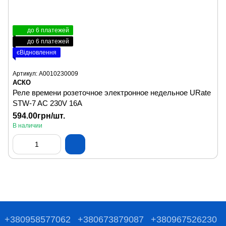
до 6 платежей
до 6 платежей
єВідновлення
Артикул: A0010230009
АСКО
Реле времени розеточное электронное недельное URate
STW-7 AC 230V 16A
594.00грн/шт.
В наличии
+380958577062
+380673879087
+380967526230