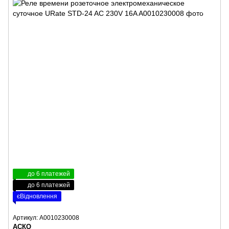
до 6 платежей
до 6 платежей
єВідновлення
Артикул: A0010230008
АСКО