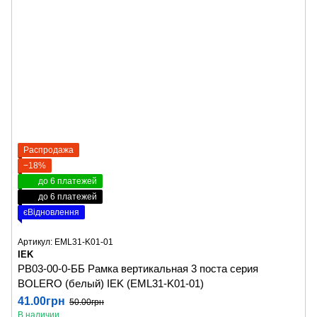
Распродажа
−18%
до 6 платежей
до 6 платежей
єВідновлення
Артикул: EML31-K01-01
IEK
РВ03-00-0-ББ Рамка вертикальная 3 поста серия
BOLERO (белый) IEK (EML31-K01-01)
41.00грн
50.00грн
В наличии