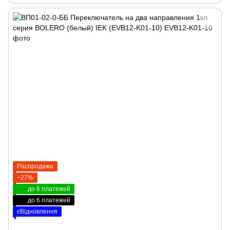
Распродажа
−27%
до 6 платежей
до 6 платежей
єВідновлення