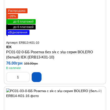
Распродажа
−26%
до 6 платежей
до 6 платежей
єВідновлення
Артикул: ERB13-K01-10
IEK
РС01-02-0-ББ Розетка без з/к с з/ш серия BOLERO
(белый) IEK (ERB13-K01-10)
76.00грн
103.00грн
В наличии