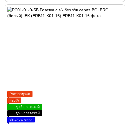
Распродажа
−25%
до 6 платежей
до 6 платежей
єВідновлення