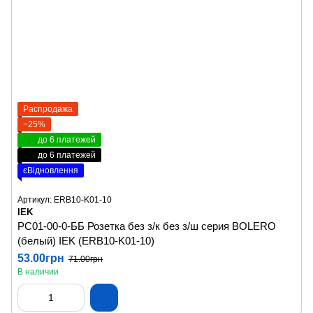
Распродажа
−25%
до 6 платежей
до 6 платежей
єВідновлення
Артикул: ERB10-K01-10
IEK
РС01-00-0-ББ Розетка без з/к без з/ш серия BOLERO
(белый) IEK (ERB10-K01-10)
53.00грн
71.00грн
В наличии