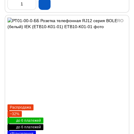
Распродажа
−32%
до 6 платежей
до 6 платежей
єВідновлення