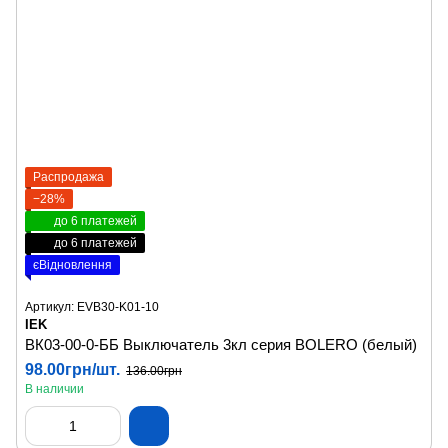
Распродажа
−28%
до 6 платежей
до 6 платежей
єВідновлення
Артикул: EVB30-K01-10
IEK
ВК03-00-0-ББ Выключатель 3кл серия BOLERO (белый)
98.00грн/шт.
136.00грн
В наличии