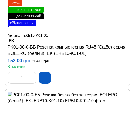
−25%
до 6 платежей
до 6 платежей
єВідновлення
Артикул: EKB10-K01-01
IEK
РК01-00-0-ББ Розетка компьютерная RJ45 (Cat5e) серия
BOLERO (белый) IEK (EKB10-K01-01)
152.00грн
204.00грн
В наличии