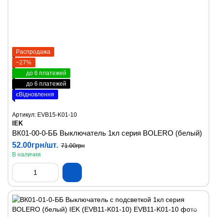
Распродажа
−27%
до 6 платежей
до 6 платежей
єВідновлення
Артикул: EVB15-K01-10
IEK
ВК01-00-0-ББ Выключатель 1кл серия BOLERO (белый)
52.00грн/шт.
71.00грн
В наличии