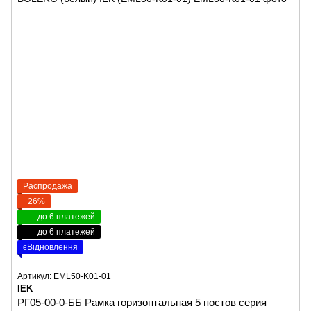
Распродажа
−26%
до 6 платежей
до 6 платежей
єВідновлення
Артикул: EML50-K01-01
IEK
РГ05-00-0-ББ Рамка горизонтальная 5 постов серия