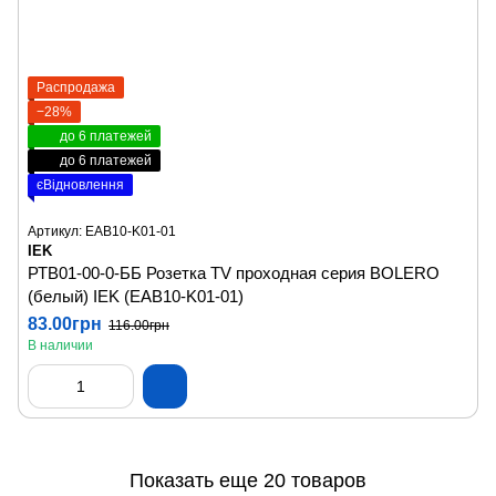
Распродажа
−28%
до 6 платежей
до 6 платежей
єВідновлення
Артикул: EAB10-K01-01
IEK
РТВ01-00-0-ББ Розетка TV проходная серия BOLERO
(белый) IEK (EAB10-K01-01)
83.00грн
116.00грн
В наличии
Показать еще 20 товаров