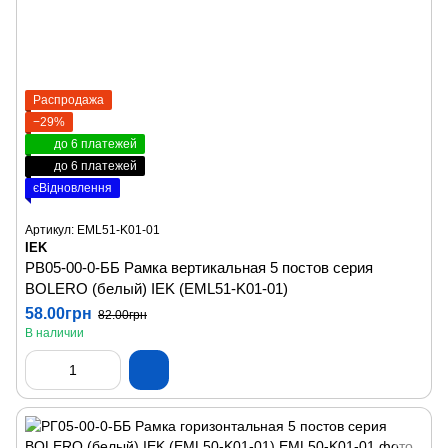
Распродажа
−29%
до 6 платежей
до 6 платежей
єВідновлення
Артикул: EML51-K01-01
IEK
РВ05-00-0-ББ Рамка вертикальная 5 постов серия
BOLERO (белый) IEK (EML51-K01-01)
58.00грн
82.00грн
В наличии