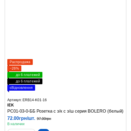
Распродажа
−26%
до 6 платежей
до 6 платежей
єВідновлення
Артикул: ERB14-K01-16
IEK
РС01-03-0-ББ Розетка с з/к с з/ш серия BOLERO (белый)
72.00грн/шт.
97.00грн
В наличии