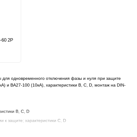
-60 2Р
 для одновременного отключения фазы и нуля при защите
 и ВА27-100 (10кА), характеристики B, C, D, монтаж на DIN-
истики B, C, D
 к защите; характеристики C, D