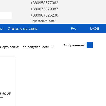
+380958577062
+380673879087
+380967526230
Перезвонить вам?
Вход
лог
Отзывы о магазине
Рус
Отображение:
Сортировка:
по популярности