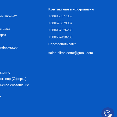
Контактная информация
ый кабинет
+380958577062
+380673879087
ставка
+380967526230
врат
+380669418280
Перезвонить вам?
информация
sales.nikaelectro@gmail.com
газине
оговор (Оферта)
ьское соглашение
х