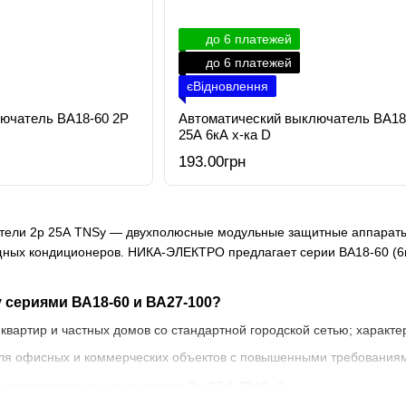
до 6 платежей
до 6 платежей
єВідновлення
ючатель ВА18-60 2Р
Автоматический выключатель ВА18
25А 6кА х-ка D
193.00грн
тели 2р 25А TNSy — двухполюсные модульные защитные аппараты
ных кондиционеров. НИКА-ЭЛЕКТРО предлагает серии ВА18-60 (6кА)
 сериями ВА18-60 и ВА27-100?
квартир и частных домов со стандартной городской сетью; характер
я офисных и коммерческих объектов с повышенными требованиями
матические выключатели 2р 25А TNSy?