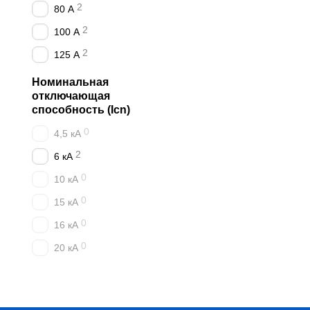
2
80 А
2
100 А
2
125 А
Номинальная
отключающая
способность (Icn)
0
4,5 кА
2
6 кА
0
10 кА
0
15 кА
0
16 кА
0
20 кА