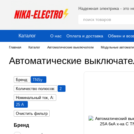
Перейти к основному контенту
Надежная электрика - это н
Каталог
О нас
Оплата и доставка
Обмен и воз
Публичный договор (Оферта)
Пользо
Главная
Каталог
Автоматические выключатели
Модульные автомати
Автоматические выключате
Бренд:
TNSy
Количество полюсов:
2
Номинальный ток, А:
25 А
Очистить фильтр
Бренд