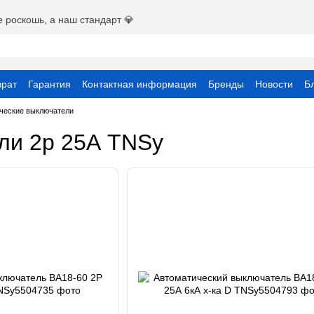
е роскошь, а наш стандарт 💎
врат
Гарантия
Контактная информация
Бренды
Новости
Б
вательское соглашение
ческие выключатели
ли 2р 25А TNSy