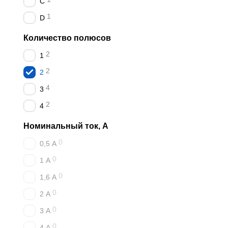
C
Электроплиты и ва
1
D
Мощные кондицион
Групповые розеточ
Количество полюсов
Вводные щиты част
2
1
Как выбрать характе
2
2
Характеристика B
— 
4
3
Характеристика C
— 
2
4
Характеристика D
— 
Номинальный ток, А
Наш ассортимент
0
0,5 А
Весь ассортимент:
Модул
0
1 А
Автоматические выключа
0
1,6 А
ВА18-60 (6кА): харак
0
2 А
ВА27-100 (10кА): хар
0
3 А
Почему НИКА-ЭЛЕК
0
✓ Автоматические выключ
4 А