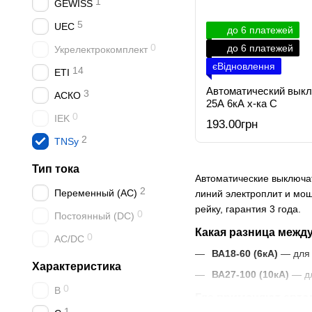
1
GEWISS
5
UEC
до 6 платежей
0
до 6 платежей
Укрелектрокомплект
єВідновлення
14
ETI
Автоматический выкл
3
АСКО
25А 6кА х-ка C
0
IEK
193.00грн
2
TNSy
Тип тока
Автоматические выключа
2
Переменный (AC)
линий электроплит и мощ
рейку, гарантия 3 года.
0
Постоянный (DC)
Какая разница между
0
AC/DC
ВА18-60 (6кА)
— для 
Характеристика
ВА27-100 (10кА)
— дл
0
B
Где применяют авто
1