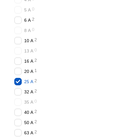
✓ Официальный партнё
0
5 А
✓ Гарантия производител
2
6 А
✓ Доставка Новой Почтой
0
8 А
✓ Работаем с 2016 года.
2
10 А
Как заказать?
Позвонит
0
13 А
Читайте также
2
16 А
Представляємо нову с
1
20 А
Автоматичні вимикачі
2
25 А
Информация основана н
2
32 А
для определения соотв
0
35 А
2
40 А
2
50 А
2
63 А