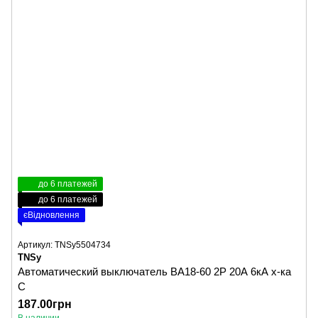
до 6 платежей
до 6 платежей
єВідновлення
Артикул: TNSy5504734
TNSy
Автоматический выключатель ВА18-60 2Р 20А 6кА х-ка
C
187.00грн