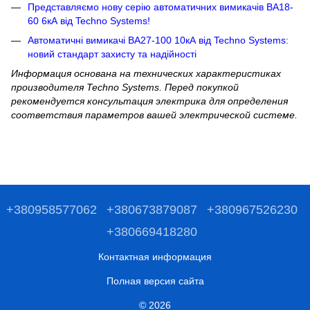
Представляємо нову серію автоматичних вимикачів ВА18-
60 6кА від Techno Systems!
Автоматичні вимикачі ВА27-100 10кА від Techno Systems:
новий стандарт захисту та надійності
Информация основана на технических характеристиках
производителя Techno Systems. Перед покупкой
рекомендуется консультация электрика для определения
соответствия параметров вашей электрической системе.
+380958577062
+380673879087
+380967526230
+380669418280
Контактная информация
Полная версия сайта
© 2026