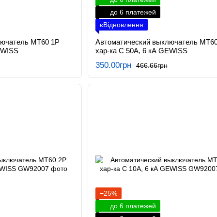
до 6 платежей
єВідновлення
лючатель МТ60 1P
Автоматический выключатель МТ60
EWISS
хар-ка C 50А, 6 кА GEWISS
350.00грн
466.66грн
−25%
до 6 платежей