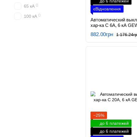
до 6 платежей
0
65 кА
єВідновлення
0
100 кА
Автоматический вык
хар-ка C 6А, 6 кА GE
882.00грн
1 176.24г
−25%
до 6 платежей
до 6 платежей