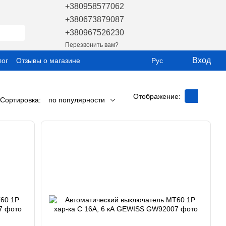
+380958577062
+380673879087
+380967526230
Перезвонить вам?
Вход
лог
Отзывы о магазине
Рус
Отображение:
Сортировка:
по популярности