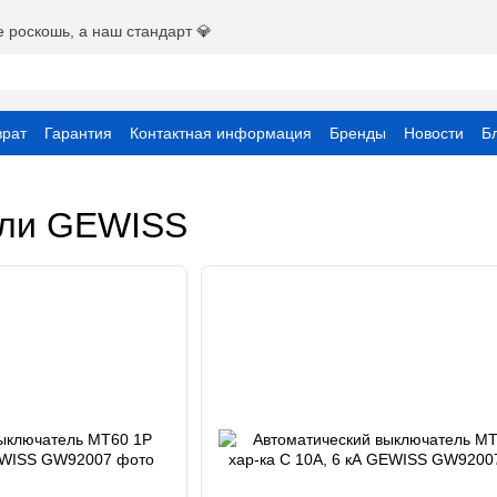
е роскошь, а наш стандарт 💎
врат
Гарантия
Контактная информация
Бренды
Новости
Б
вательское соглашение
ели GEWISS