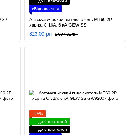
до 6 платежей
єВідновлення
 2P
Автоматический выключатель МТ60 2P
хар-ка C 16А, 6 кА GEWISS
823.00грн
1 097.82грн
−25%
до 6 платежей
до 6 платежей