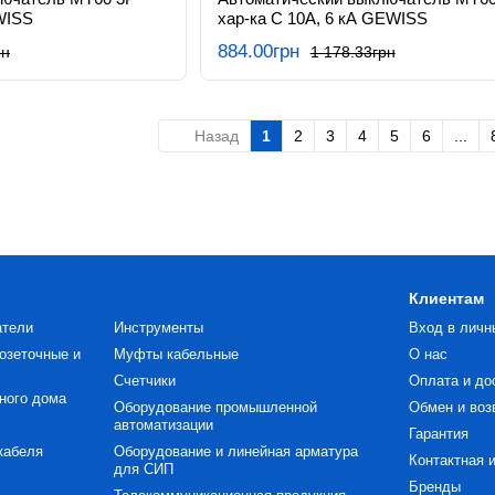
WISS
хар-ка C 10А, 6 кА GEWISS
884.00грн
рн
1 178.33грн
Назад
1
2
3
4
5
6
...
Клиентам
атели
Инструменты
Вход в личн
озеточные и
Муфты кабельные
О нас
Счетчики
Оплата и до
ного дома
Оборудование промышленной
Обмен и воз
автоматизации
Гарантия
кабеля
Оборудование и линейная арматура
Контактная 
для СИП
Бренды