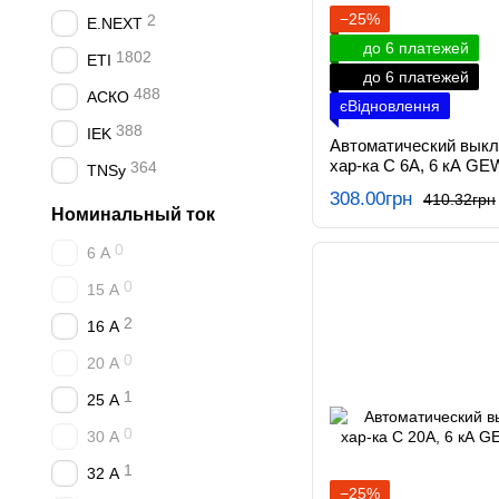
−25%
2
E.NEXT
до 6 платежей
1802
ETI
до 6 платежей
488
АСКО
єВідновлення
388
IEK
Автоматический вык
хар-ка C 6А, 6 кА GE
364
TNSy
308.00грн
410.32грн
Номинальный ток
0
6 А
0
15 А
2
16 А
0
20 А
1
25 А
0
30 А
1
32 А
−25%