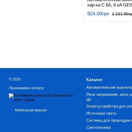
хар-ка C 6А, 6 кА GE
924.00грн
1 231.90г
© 2026
Каталог
Автоматические выключ
Принимаем к оплате
Реле напряжения, реле р
др.
Smart-устройства для ум
Мобильная версия
Источники света
Системы для прокладки 
Светотехника