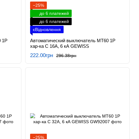
−25%
до 6 платежей
до 6 платежей
єВідновлення
 1P
Автоматический выключатель МТ60 1P
хар-ка C 16А, 6 кА GEWISS
222.00грн
296.38грн
−25%