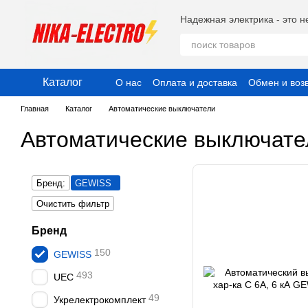
Перейти к основному контенту
Надежная электрика - это н
Каталог
О нас
Оплата и доставка
Обмен и воз
Публичный договор (Оферта)
Пользо
Главная
Каталог
Автоматические выключатели
Автоматические выключат
Бренд:
GEWISS
Очистить фильтр
Бренд
150
GEWISS
493
UEC
49
Укрелектрокомплект