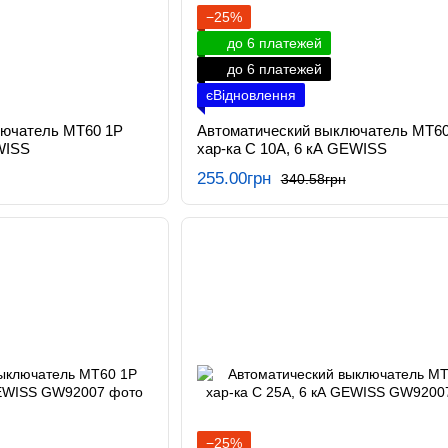
−25%
до 6 платежей
до 6 платежей
єВідновлення
лючатель МТ60 1P
Автоматический выключатель МТ60
WISS
хар-ка C 10А, 6 кА GEWISS
255.00грн
340.58грн
−25%