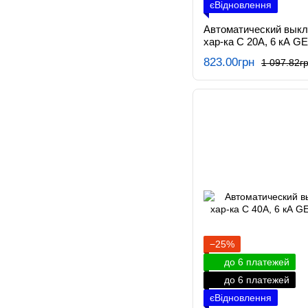
єВідновлення
Автоматический вык
хар-ка C 20А, 6 кА G
823.00грн
1 097.82г
−25%
до 6 платежей
до 6 платежей
єВідновлення