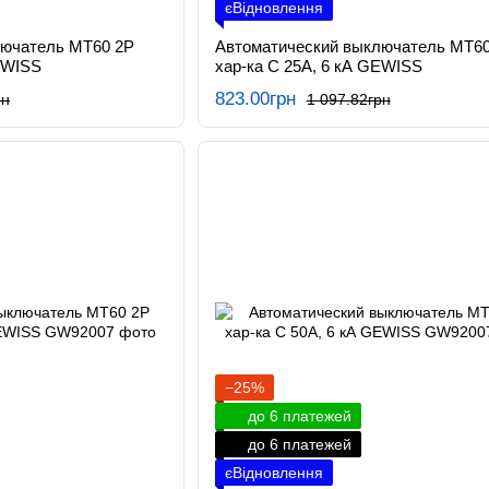
єВідновлення
лючатель МТ60 2P
Автоматический выключатель МТ60
EWISS
хар-ка C 25А, 6 кА GEWISS
823.00грн
рн
1 097.82грн
−25%
до 6 платежей
до 6 платежей
єВідновлення