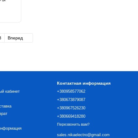
8
Вперед
Контактная информация
ый кабинет
+380958577062
+380673879087
ставка
+380967526230
врат
+380669418280
Перезвонить вам?
информация
sales.nikaelectro@gmail.com