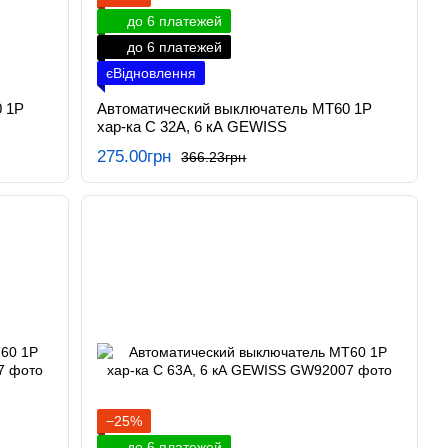
до 6 платежей
до 6 платежей
єВідновлення
 1P
Автоматический выключатель МТ60 1P
хар-ка C 32А, 6 кА GEWISS
275.00грн
366.23грн
−25%
до 6 платежей