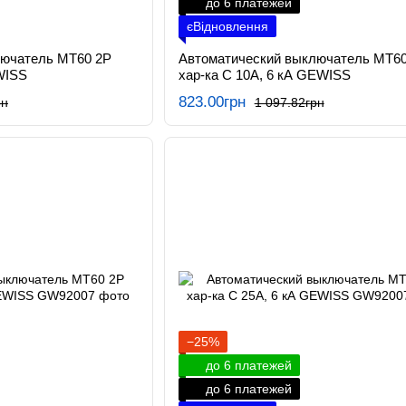
до 6 платежей
єВідновлення
лючатель МТ60 2P
Автоматический выключатель МТ60
WISS
хар-ка C 10А, 6 кА GEWISS
823.00грн
рн
1 097.82грн
−25%
до 6 платежей
до 6 платежей