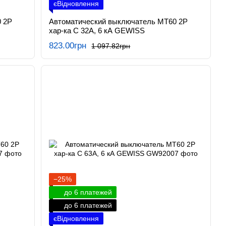
єВідновлення
 2P
Автоматический выключатель МТ60 2P
хар-ка C 32А, 6 кА GEWISS
823.00грн
1 097.82грн
−25%
до 6 платежей
до 6 платежей
єВідновлення