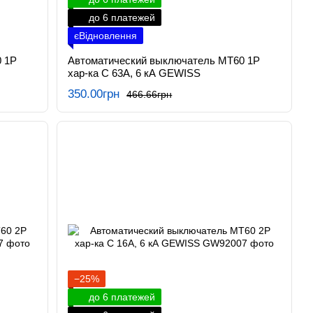
до 6 платежей
єВідновлення
 1P
Автоматический выключатель МТ60 1P
хар-ка C 63А, 6 кА GEWISS
350.00грн
466.66грн
−25%
до 6 платежей