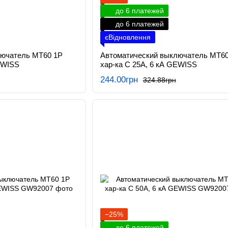
до 6 платежей
до 6 платежей
єВідновлення
лючатель МТ60 1P
Автоматический выключатель МТ60
EWISS
хар-ка C 25А, 6 кА GEWISS
244.00грн
324.88грн
−25%
до 6 платежей