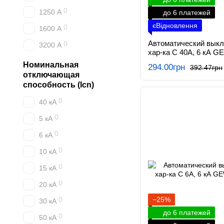
0
1250 А
до 6 платежей
єВідновлення
0
1600 А
Автоматический вык
0
3200 А
хар-ка C 40А, 6 кА G
Номинальная
294.00грн
392.47грн
отключающая
способность (Icn)
0
40 кА
0
5 кА
0
6 кА
0
10 кА
0
15 кА
0
20 кА
0
−25%
30 кА
до 6 платежей
0
50 кА