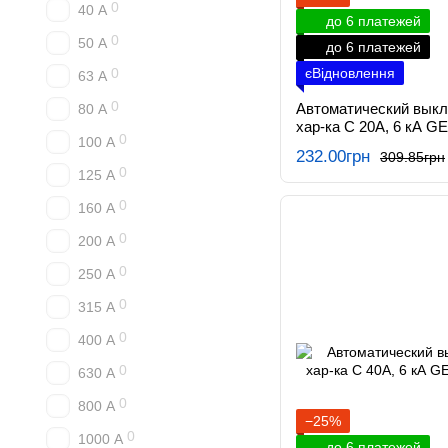
0
40 А
до 6 платежей
0
50 А
до 6 платежей
0
єВідновлення
63 А
0
Автоматический вык
80 А
хар-ка C 20А, 6 кА G
0
100 А
232.00грн
309.85грн
0
125 А
0
160 А
0
200 А
0
250 А
0
315 А
0
400 А
0
630 А
0
800 А
−25%
0
1000 А
до 6 платежей