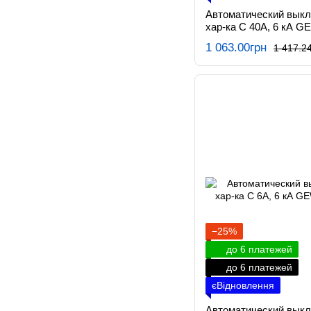
Автоматический вык
хар-ка C 40А, 6 кА G
1 063.00грн
1 417.2
−25%
до 6 платежей
до 6 платежей
єВідновлення
Автоматический вык