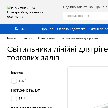
Перейти до основного контенту
Надійна електрика - це не р
Каталог
Про нас
Оплата і доставка
Обмін та п
Публічний договір (Оферта)
Угода ко
Головна
Каталог
Світлотехніка
Світильники лінійні для рітейлу
Світильники лінійні для рі
торгових залів
Бренд
1
IEK
Потужність, Вт
1
55