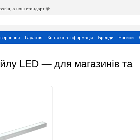
озкіш, а наш стандарт 💎
овернення
Гарантія
Контактна інформація
Бренди
Новини
ристувача
тейлу LED — для магазинів та