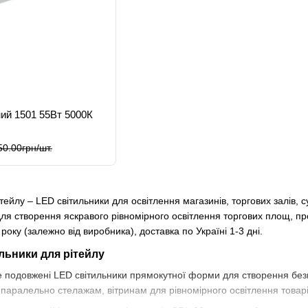
ний 1501 55Вт 5000К
50.00грн/шт.
ітейлу – LED світильники для освітлення магазинів, торгових залів, 
 для створення яскравого рівномірного освітлення торгових площ, п
 року (залежно від виробника), доставка по Україні 1-3 дні.
ильники для рітейлу
 подовжені LED світильники прямокутної форми для створення безп
аралельно стелажам, вітринам для рівномірного освітлення товарів