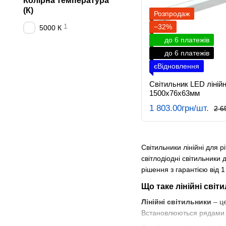
Колірна температура
(К)
Розпродаж
1
−32%
5000 К
до 6 платежів
до 6 платежів
єВідновлення
Світильник LED ліній
1500х76х63мм
1 803.00грн/шт.
2 6
Світильники лінійні для р
світлодіодні світильники
рішення з гарантією від 1
Що таке лінійні світ
Лінійні світильники
– це
Встановлюються рядами п