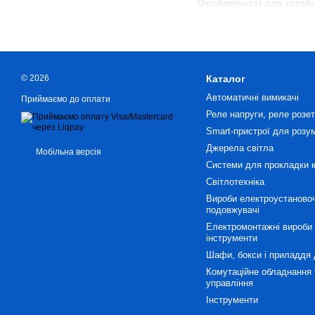
Особливості для рітей
покупців, можливість з'єд
Переваги світлодіодни
ламп, відсутність мерехт
Принцип роботи
– світл
© 2026
Каталог
розподіляє світло, вбудо
Автоматичні вимикачі
Приймаємо до оплати
Реле напруги, реле розетк
Типи лінійних світил
Smart-пристрої для розу
Накладні світильники
–
Джерела світла
Мобільна версія
підходять для бетонних, 
Системи для прокладки 
Вбудовані світильники
Світлотехніка
мінімалістичного вигляду
Вироби електроустановоч
подовжувачі
Підвісні світильники
– 
створення світлових акце
Електромонтажні вироби 
інструменти
Модульні системи
– сві
Шафи, бокси і приладдя 
модулі 60см, 120см, 150
Комутаційне обладнання 
управління
Довжина та потужніс
Інструменти
Світильники 60см
– ком