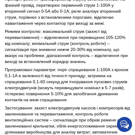
фазний провід, перетворює первинний струм 1-100А у
вторинний сигнал 0-5А або 0-1А; реле аналізує вторинний
струм, порівнює з встановленими порогами, відключає
навантаження через контактор при виході за межі.
Режими контролю: максимальний струм (захист від
перевантаження) – відключення при перевищенні 105-120%
від номіналу; мінімальний струм (контроль роботи) –
сигналізація при зниженні нижче 20-30% від номіналу, що
вказує на проблеми; діапазонний контроль – відключення при
виході за встановлений коридор значень.
Програмовані параметри: поріг спрацювання 1-100А з кроком
0,1-1А в залежності від точності приладу; затримка на
спрацювання 0,1-60 секунд для ігнорування пускових струмів
електродвигунів (можуть перевищувати номінал в 5-7 разів);
гістерезис повернення 5-10% для запобігання дрижанню
контактів на межі спрацювання.
Застосування: захист електродвигунів насосів і компресорів від
заклинювання та перевантаження; контроль роботи
вентиляційних систем – сигналізація при обриві ременя або
заклинюванні крильчатки; облік енергоспоживання окремими
ділянками виробництва для аналізу витрат; автоматичне