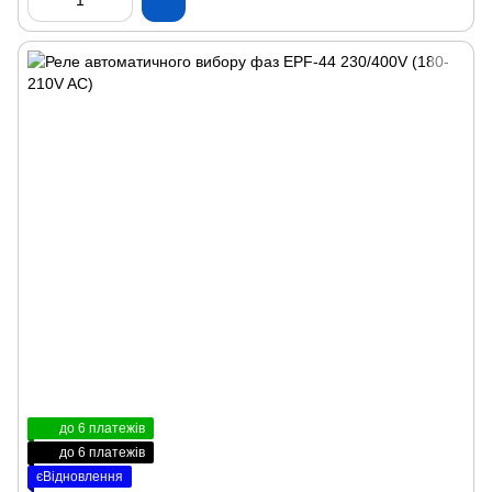
до 6 платежів
до 6 платежів
єВідновлення