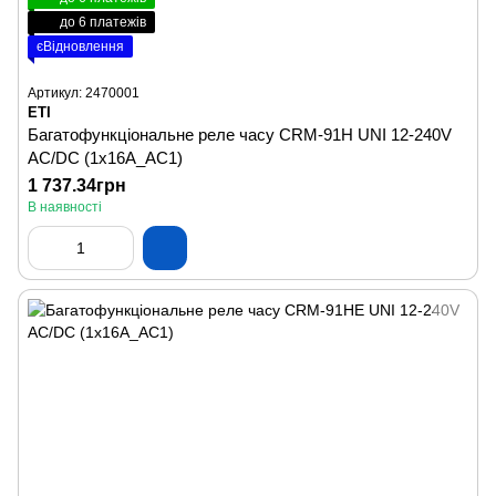
до 6 платежів
єВідновлення
Артикул: 2470001
ETI
Багатофункціональне реле часу CRM-91H UNI 12-240V
AC/DC (1x16A_AC1)
1 737.34грн
В наявності