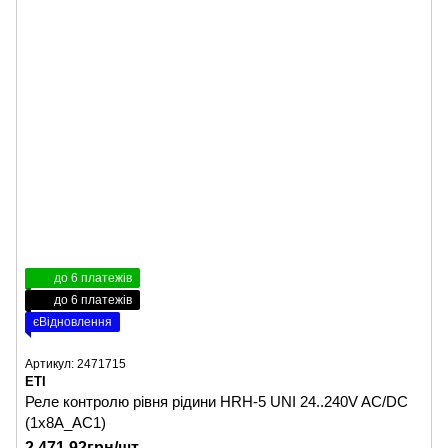
до 6 платежів
до 6 платежів
єВідновлення
Артикул: 2471715
ETI
Реле контролю рівня рідини HRH-5 UNI 24..240V AC/DC
(1x8A_AC1)
2 471.92грн/шт.