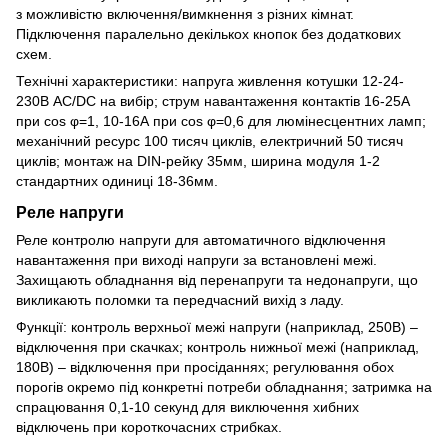
з можливістю включення/вимкнення з різних кімнат.
Підключення паралельно декількох кнопок без додаткових
схем.
Технічні характеристики: напруга живлення котушки 12-24-
230В AC/DC на вибір; струм навантаження контактів 16-25А
при cos φ=1, 10-16А при cos φ=0,6 для люмінесцентних ламп;
механічний ресурс 100 тисяч циклів, електричний 50 тисяч
циклів; монтаж на DIN-рейку 35мм, ширина модуля 1-2
стандартних одиниці 18-36мм.
Реле напруги
Реле контролю напруги для автоматичного відключення
навантаження при виході напруги за встановлені межі.
Захищають обладнання від перенапруги та недонапруги, що
викликають поломки та передчасний вихід з ладу.
Функції: контроль верхньої межі напруги (наприклад, 250В) –
відключення при скачках; контроль нижньої межі (наприклад,
180В) – відключення при просіданнях; регулювання обох
порогів окремо під конкретні потреби обладнання; затримка на
спрацювання 0,1-10 секунд для виключення хибних
відключень при короткочасних стрибках.