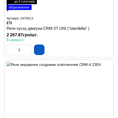
до 6 платежів
єВідновлення
Артикул: 2470013
ETI
Реле пуску двигуна CRM-2T UNI ("star/delta" )
2 267.87грн/шт.
В наявності