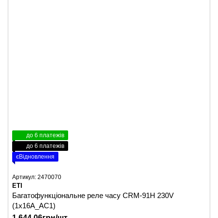
до 6 платежів
до 6 платежів
єВідновлення
Артикул: 2470070
ETI
Багатофункціональне реле часу CRM-91H 230V
(1x16A_AC1)
1 644.06грн/шт.