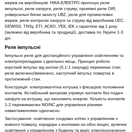
мереж на виробництві. НІКА-ЕЛЕКТРО пропонує реле
імпульсні, реле напруги, реле струму, проміжні реле OIR,
універсальні блоки захисту UBZ, реле для промислових
мереж, реле контролю напруги та струму від виробників UEC,
GEWISS, TNSy, ETI, АСКО, УЕК, IEK з гарантією від 1 року
(залежно від виробника та продукції), доставка по Україні 1-3
дні.
Реле імпульсні
Імпульсні реле для дистанційного управління освітленням та
електроприладами з декількох місць. Принцип роботи:
короткий імпульс від кнопки (0,1-1 секунда) перемикає стан
реле включено/вимкнено, наступний імпульс повертає в
протилежний стан.
Конструкція: електромагнітна котушка з фіксацією положення
контактів, бістабільний механізм утримує контакти без подачі
напруги на котушку, що економить енергію. Кількість контактів
1-2 перемикаючих NO/NC для управління різними
навантаженнями одночасно.
Застосування: освітлення сходових клітин з управлінням з
кожного поверху, коридори з кнопками на обох кінцях, вуличне
освітлення з управлінням з будинку та воріт, електроопалення