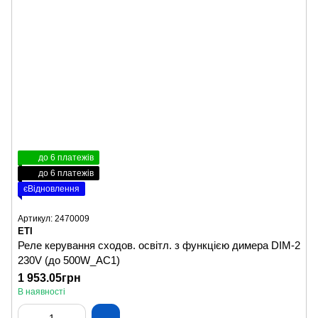
до 6 платежів
до 6 платежів
єВідновлення
Артикул: 2470009
ETI
Реле керування сходов. освітл. з функцією димера DIM-2
230V (до 500W_AC1)
1 953.05грн
В наявності