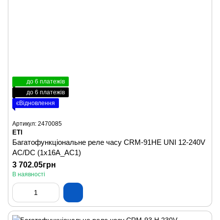
до 6 платежів
до 6 платежів
єВідновлення
Артикул: 2470085
ETI
Багатофункціональне реле часу CRM-91HE UNI 12-240V
AC/DC (1x16A_AC1)
3 702.05грн
В наявності