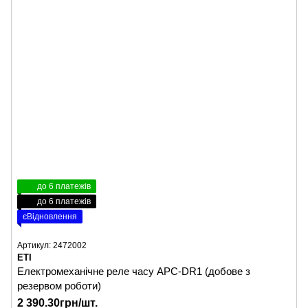
до 6 платежів
до 6 платежів
єВідновлення
Артикул: 2472002
ETI
Електромеханічне реле часу APC-DR1 (добове з
резервом роботи)
2 390.30грн/шт.