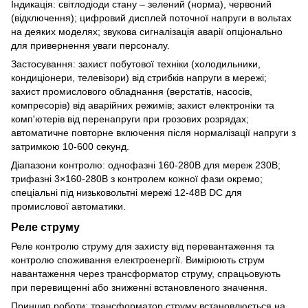
Індикація: світлодіоди стану – зелений (норма), червоний
(відключення); цифровий дисплей поточної напруги в вольтах
на деяких моделях; звукова сигналізація аварії опціонально
для привернення уваги персоналу.
Застосування: захист побутової техніки (холодильники,
кондиціонери, телевізори) від стрибків напруги в мережі;
захист промислового обладнання (верстатів, насосів,
компресорів) від аварійних режимів; захист електроніки та
комп'ютерів від перенапруги при грозових розрядах;
автоматичне повторне включення після нормалізації напруги з
затримкою 10-600 секунд.
Діапазони контролю: однофазні 160-280В для мереж 230В;
трифазні 3×160-280В з контролем кожної фази окремо;
спеціальні під низьковольтні мережі 12-48В DC для
промислової автоматики.
Реле струму
Реле контролю струму для захисту від перевантаження та
контролю споживання електроенергії. Вимірюють струм
навантаження через трансформатор струму, спрацьовують
при перевищенні або зниженні встановленого значення.
Принцип роботи: трансформатор струму встановлюється на