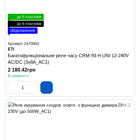
до 6 платежів
до 6 платежів
єВідновлення
Артикул: 2470002
ETI
Багатофункціональне реле часу CRM-93 H UNI 12-240V
AC/DC (3x8A_AC1)
2 180.42грн
В наявності