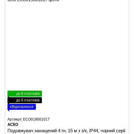
до 6 платежів
до 6 платежів
єВідновлення
Артикул: ECO019001017
АСКО
Подовжувач захищений 4 гн. 15 м з з/к, ІР44, чорний серії