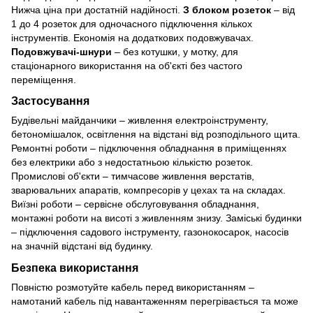
Нижча ціна при достатній надійності.
З блоком розеток
– від
1 до 4 розеток для одночасного підключення кількох
інструментів. Економія на додаткових подовжувачах.
Подовжувачі-шнури
– без котушки, у мотку, для
стаціонарного використання на об'єкті без частого
переміщення.
Застосування
Будівельні майданчики – живлення електроінструменту,
бетономішалок, освітлення на відстані від розподільного щита.
Ремонтні роботи – підключення обладнання в приміщеннях
без електрики або з недостатньою кількістю розеток.
Промислові об'єкти – тимчасове живлення верстатів,
зварювальних апаратів, компресорів у цехах та на складах.
Виїзні роботи – сервісне обслуговування обладнання,
монтажні роботи на висоті з живленням знизу. Заміські будинки
– підключення садового інструменту, газонокосарок, насосів
на значній відстані від будинку.
Безпека використання
Повністю розмотуйте кабель перед використанням –
намотаний кабель під навантаженням перегрівається та може