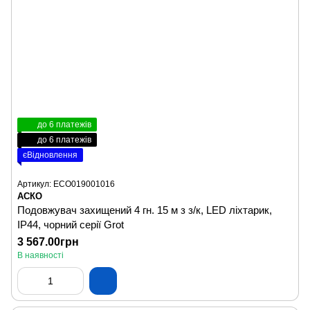
до 6 платежів
до 6 платежів
єВідновлення
Артикул: ECO019001016
АСКО
Подовжувач захищений 4 гн. 15 м з з/к, LED ліхтарик,
ІР44, чорний серії Grot
3 567.00грн
В наявності