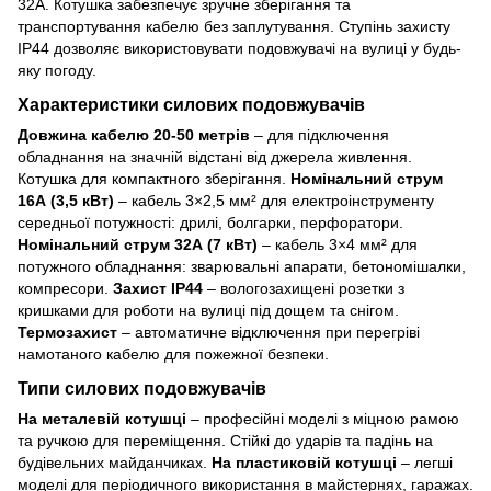
32А. Котушка забезпечує зручне зберігання та
транспортування кабелю без заплутування. Ступінь захисту
IP44 дозволяє використовувати подовжувачі на вулиці у будь-
яку погоду.
Характеристики силових подовжувачів
Довжина кабелю 20-50 метрів
– для підключення
обладнання на значній відстані від джерела живлення.
Котушка для компактного зберігання.
Номінальний струм
16А (3,5 кВт)
– кабель 3×2,5 мм² для електроінструменту
середньої потужності: дрилі, болгарки, перфоратори.
Номінальний струм 32А (7 кВт)
– кабель 3×4 мм² для
потужного обладнання: зварювальні апарати, бетономішалки,
компресори.
Захист IP44
– вологозахищені розетки з
кришками для роботи на вулиці під дощем та снігом.
Термозахист
– автоматичне відключення при перегріві
намотаного кабелю для пожежної безпеки.
Типи силових подовжувачів
На металевій котушці
– професійні моделі з міцною рамою
та ручкою для переміщення. Стійкі до ударів та падінь на
будівельних майданчиках.
На пластиковій котушці
– легші
моделі для періодичного використання в майстернях, гаражах.