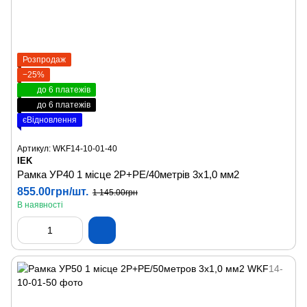
Розпродаж
−25%
до 6 платежів
до 6 платежів
єВідновлення
Артикул: WKF14-10-01-40
IEK
Рамка УР40 1 місце 2Р+РЕ/40метрів 3х1,0 мм2
855.00грн/шт.
1 145.00грн
В наявності