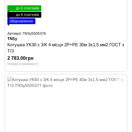
до 6 платежів
до 6 платежів
єВідновлення
Артикул: TNSy5505376
TNSy
Котушка УК30 з З/К 4 місця 2Р+PЕ 30м 3х1,5 мм2 ГОСТ з
Т/З
2 783.00грн
Немає в наявності