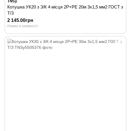
TNSy
Котушка УК20 з З/К 4 місця 2Р+PЕ 20м 3х1,5 мм2 ГОСТ з
Т/З
2 145.00грн
Немає в наявності