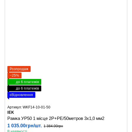
Розпродаж
−25%
до 6 платежів
до 6 платежів
єВідновлення
Артикул: WKF14-10-01-50
IEK
Рамка УР50 1 місце 2Р+РЕ/50метров 3х1,0 мм2
1 035.00грн/шт.
1 384.00грн
В наявності