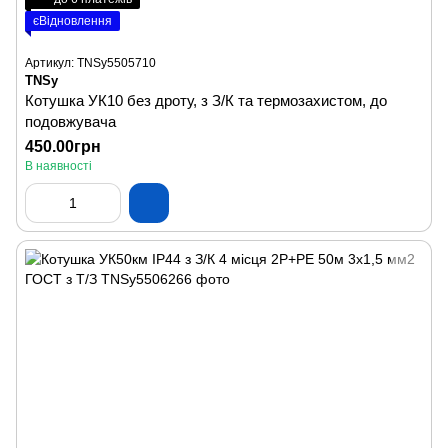
єВідновлення
Артикул: TNSy5505710
TNSy
Котушка УК10 без дроту, з З/К та термозахистом, до
подовжувача
450.00грн
В наявності