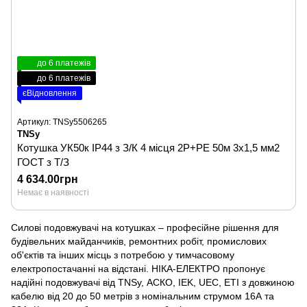
до 6 платежів
до 6 платежів
єВідновлення
Артикул: TNSy5506265
TNSy
Котушка УК50к IP44 з З/К 4 місця 2Р+PЕ 50м 3х1,5 мм2
ГОСТ з Т/З
4 634.00грн
Немає в наявності
Силові подовжувачі на котушках – професійне рішення для
будівельних майданчиків, ремонтних робіт, промислових
об'єктів та інших місць з потребою у тимчасовому
електропостачанні на відстані. НІКА-ЕЛЕКТРО пропонує
надійні подовжувачі від TNSy, АСКО, IEK, UEC, ETI з довжиною
кабелю від 20 до 50 метрів з номінальним струмом 16А та