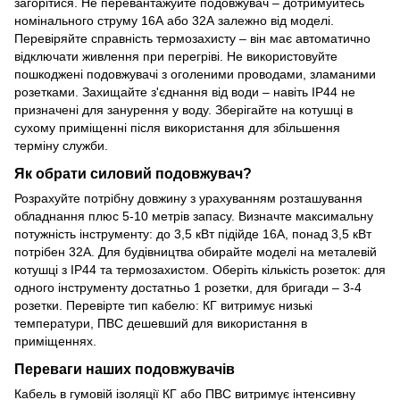
загорітися. Не перевантажуйте подовжувач – дотримуйтесь
номінального струму 16А або 32А залежно від моделі.
Перевіряйте справність термозахисту – він має автоматично
відключати живлення при перегріві. Не використовуйте
пошкоджені подовжувачі з оголеними проводами, зламаними
розетками. Захищайте з'єднання від води – навіть IP44 не
призначені для занурення у воду. Зберігайте на котушці в
сухому приміщенні після використання для збільшення
терміну служби.
Як обрати силовий подовжувач?
Розрахуйте потрібну довжину з урахуванням розташування
обладнання плюс 5-10 метрів запасу. Визначте максимальну
потужність інструменту: до 3,5 кВт підійде 16А, понад 3,5 кВт
потрібен 32А. Для будівництва обирайте моделі на металевій
котушці з IP44 та термозахистом. Оберіть кількість розеток: для
одного інструменту достатньо 1 розетки, для бригади – 3-4
розетки. Перевірте тип кабелю: КГ витримує низькі
температури, ПВС дешевший для використання в
приміщеннях.
Переваги наших подовжувачів
Кабель в гумовій ізоляції КГ або ПВС витримує інтенсивну