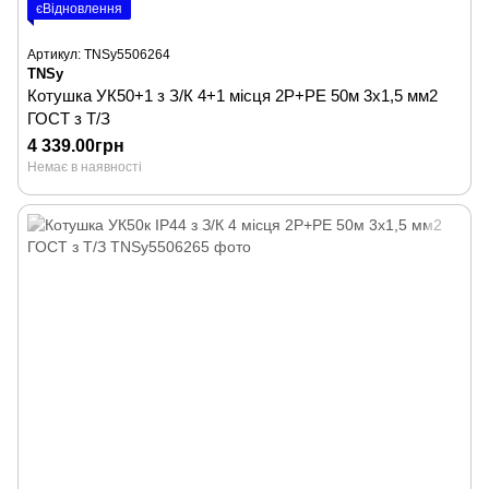
єВідновлення
Артикул: TNSy5506264
TNSy
Котушка УК50+1 з З/К 4+1 місця 2Р+PЕ 50м 3х1,5 мм2
ГОСТ з Т/З
4 339.00грн
Немає в наявності