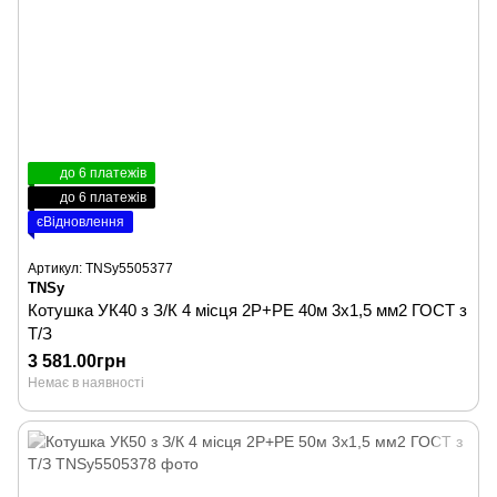
до 6 платежів
до 6 платежів
єВідновлення
Артикул: TNSy5505377
TNSy
Котушка УК40 з З/К 4 місця 2Р+PЕ 40м 3х1,5 мм2 ГОСТ з
Т/З
3 581.00грн
Немає в наявності