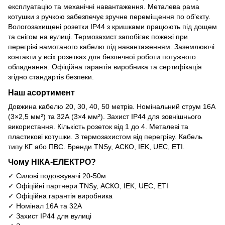
експлуатацію та механічні навантаження. Металева рама
котушки з ручкою забезпечує зручне переміщення по об'єкту.
Вологозахищені розетки IP44 з кришками працюють під дощем
та снігом на вулиці. Термозахист запобігає пожежі при
перегріві намотаного кабелю під навантаженням. Заземлюючі
контакти у всіх розетках для безпечної роботи потужного
обладнання. Офіційна гарантія виробника та сертифікація
згідно стандартів безпеки.
Наш асортимент
Довжина кабелю 20, 30, 40, 50 метрів. Номінальний струм 16А
(3×2,5 мм²) та 32А (3×4 мм²). Захист IP44 для зовнішнього
використання. Кількість розеток від 1 до 4. Металеві та
пластикові котушки. З термозахистом від перегріву. Кабель
типу КГ або ПВС. Бренди TNSy, АСКО, IEK, UEC, ETI.
Чому НІКА-ЕЛЕКТРО?
✓ Силові подовжувачі 20-50м
✓ Офіційні партнери TNSy, АСКО, IEK, UEC, ETI
✓ Офіційна гарантія виробника
✓ Номінал 16А та 32А
✓ Захист IP44 для вулиці