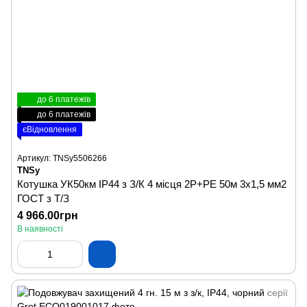
до 6 платежів
до 6 платежів
єВідновлення
Артикул: TNSy5506266
TNSy
Котушка УК50км IP44 з З/К 4 місця 2Р+PЕ 50м 3х1,5 мм2
ГОСТ з Т/З
4 966.00грн
В наявності