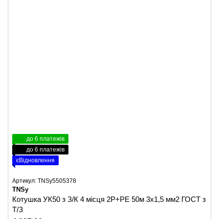
до 6 платежів
до 6 платежів
єВідновлення
Артикул: TNSy5505378
TNSy
Котушка УК50 з З/К 4 місця 2Р+PЕ 50м 3х1,5 мм2 ГОСТ з
Т/З