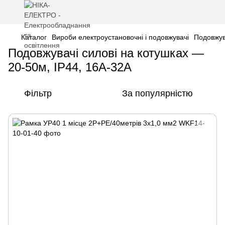
Каталог
Вироби електроустановочні і подовжувачі
Подовжув
Подовжувачі силові на котушках —
20-50м, IP44, 16А-32А
Фільтр
За популярністю