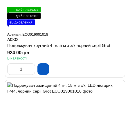
до 6 платежів
до 6 платежів
єВідновлення
Артикул: ECO019001018
АСКО
Подовжувач круглий 4 гн. 5 м з з/к чорний серії Grot
924.00грн
В наявності