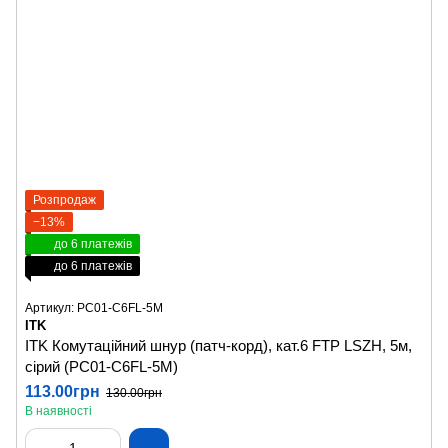
Розпродаж
−13%
до 6 платежів
до 6 платежів
Артикул: PC01-C6FL-5M
ITK
ITK Комутаційний шнур (патч-корд), кат.6 FTP LSZH, 5м,
сірий (PC01-C6FL-5M)
113.00грн
130.00грн
В наявності