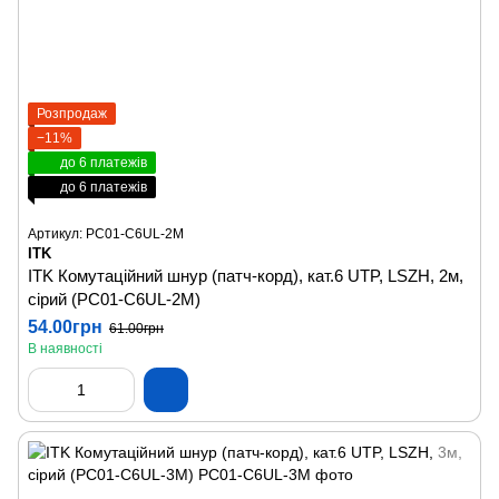
Розпродаж
−11%
до 6 платежів
до 6 платежів
Артикул: PC01-C6UL-2M
ITK
ITK Комутаційний шнур (патч-корд), кат.6 UTP, LSZH, 2м,
сірий (PC01-C6UL-2M)
54.00грн
61.00грн
В наявності