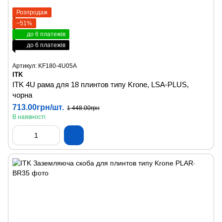
Розпродаж
−51%
до 6 платежів
до 6 платежів
Артикул: KF180-4U05A
ITK
ITK 4U рама для 18 плинтов типу Krone, LSA-PLUS,
чорна
713.00грн/шт.
1 448.00грн
В наявності