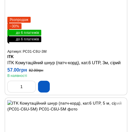
Розпродаж
−30%
до 6 платежів
до 6 платежів
Артикул: PC01-C6U-3M
ITK
ITK Комутаційний шнур (патч-корд), кат.6 UTP, 3м, сірий
57.00грн
82.00грн
В наявності