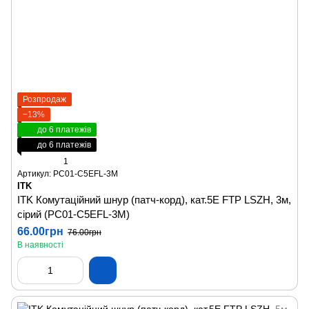
Розпродаж
−13%
до 6 платежів
до 6 платежів
1
Артикул: PC01-C5EFL-3M
ITK
ITK Комутаційний шнур (патч-корд), кат.5Е FTP LSZH, 3м,
сірий (PC01-C5EFL-3M)
66.00грн
76.00грн
В наявності