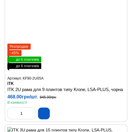
Розпродаж
−45%
до 6 платежів
до 6 платежів
Артикул: KF90-2U05A
ITK
ITK 2U рама для 9 плинтов типу Krone, LSA-PLUS, чорна
468.00грн/шт.
845.00грн
В наявності