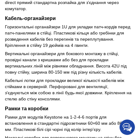
direct прямий стандартна розпайка для з'єднання через
комутатор.
Кабель-органайзери
Горизонтальні органайзери 1U для укладки патч-кордів перед
патч-панелями в стійці. Пластикові кільця або гребінки для
розведення кабелів без перегинів та переплутування.
Кріплення в стійку 19 дюймів на 4 гвинти.
Вертикальні органайзери для бокового монтажу в стійці,
провідні канали з кришками або без для прокладки
вертикальних ліній між рівнями обладнання. Висота 42U під
повну стійку, ширина 80-150 мм під різну кількість кабелів.
Кабельні лотки для прокладки великої кількості кабелів між
стійками в серверній. Перфоровані для вентиляції,
з'єднуються між собою в лінії будь-якої довжини. Кріплення на
стелю або стіну консолями.
Рамки та коробки
Рамки для модулів Keystone на 1-2-4-6 портів для
встановлення в стандартні підрозетники 60×60 мм або 86×86
мм. Пластикові білі сірі чорні під колір інтер'єру.
Накладні коробки для поверхневого монтажу на стіну без