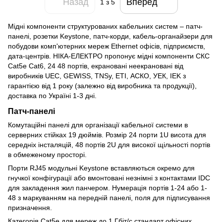
Назад
Вперед
1
з 5
Мідні компоненти структурованих кабельних систем – патч-
панелі, розетки Keystone, патч-корди, кабель-органайзери для
побудови комп'ютерних мереж Ethernet офісів, підприємств,
дата-центрів. НІКА-ЕЛЕКТРО пропонує мідні компоненти СКС
Cat5e Cat6, 24 48 портів, екрановані неекрановані від
виробників UEC, GEWISS, TNSy, ETI, АСКО, УЕК, IEK з
гарантією від 1 року (залежно від виробника та продукції),
доставка по Україні 1-3 дні.
Патч-панелі
Комутаційні панелі для організації кабельної системи в
серверних стійках 19 дюймів. Розмір 24 порти 1U висота для
середніх інсталяцій, 48 портів 2U для високої щільності портів
в обмеженому просторі.
Порти RJ45 модульні Keystone вставляються окремо для
гнучкої конфігурації або вмонтовані незнімні з контактами IDC
для закладення жил панчером. Нумерація портів 1-24 або 1-
48 з маркуванням на передній панелі, поля для підписування
призначення.
Категорія Cat5e для мереж до 1 Гбіт/с стандарт офісних