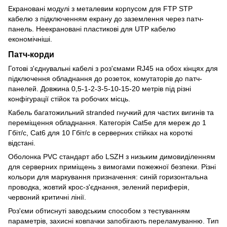
Екрановані модулі з металевим корпусом для FTP STP
кабелю з підключенням екрану до заземлення через патч-
панель. Неекрановані пластикові для UTP кабелю
економічніші.
Патч-корди
Готові з'єднувальні кабелі з роз'ємами RJ45 на обох кінцях для
підключення обладнання до розеток, комутаторів до патч-
панелей. Довжина 0,5-1-2-3-5-10-15-20 метрів під різні
конфігурації стійок та робочих місць.
Кабель багатожильний stranded гнучкий для частих вигинів та
переміщення обладнання. Категорія Cat5e для мереж до 1
Гбіт/с, Cat6 для 10 Гбіт/с в серверних стійках на короткі
відстані.
Оболонка PVC стандарт або LSZH з низьким димовиділенням
для серверних приміщень з вимогами пожежної безпеки. Різні
кольори для маркування призначення: синій горизонтальна
проводка, жовтий крос-з'єднання, зелений периферія,
червоний критичні лінії.
Роз'єми обтиснуті заводським способом з тестуванням
параметрів, захисні ковпачки запобігають переламуванню. Тип