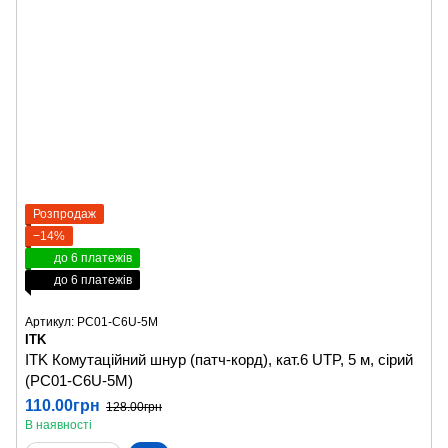
Розпродаж
−14%
до 6 платежів
до 6 платежів
Артикул: PC01-C6U-5M
ITK
ITK Комутаційний шнур (патч-корд), кат.6 UTP, 5 м, сірий
(PC01-C6U-5M)
110.00грн
128.00грн
В наявності