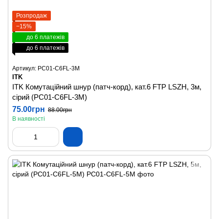
Розпродаж
−15%
до 6 платежів
до 6 платежів
Артикул: PC01-C6FL-3M
ITK
ITK Комутаційний шнур (патч-корд), кат.6 FTP LSZH, 3м,
сірий (PC01-C6FL-3M)
75.00грн
88.00грн
В наявності