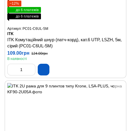
−12%
до 6 платежів
до 6 платежів
Артикул: PC01-C6UL-5M
ITK
ITK Комутаційний шнур (патч-корд), кат.6 UTP, LSZH, 5м,
сірий (PC01-C6UL-5M)
109.00грн
124.00грн
В наявності