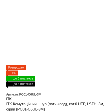
Розпродаж
−14%
до 6 платежів
до 6 платежів
Артикул: PC01-C6UL-3M
ITK
ITK Комутаційний шнур (патч-корд), кат.6 UTP, LSZH, 3м,
сірий (PC01-C6UL-3M)