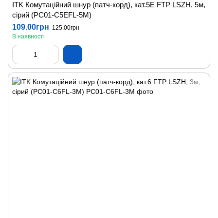
ITK Комутаційний шнур (патч-корд), кат.5Е FTP LSZH, 5м,
сірий (PC01-C5EFL-5M)
109.00грн
125.00грн
В наявності