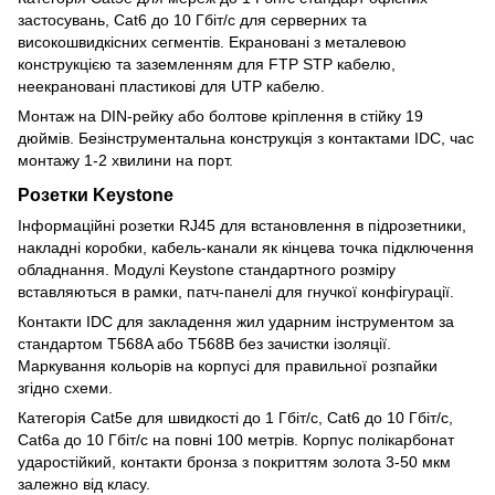
застосувань, Cat6 до 10 Гбіт/с для серверних та
високошвидкісних сегментів. Екрановані з металевою
конструкцією та заземленням для FTP STP кабелю,
неекрановані пластикові для UTP кабелю.
Монтаж на DIN-рейку або болтове кріплення в стійку 19
дюймів. Безінструментальна конструкція з контактами IDC, час
монтажу 1-2 хвилини на порт.
Розетки Keystone
Інформаційні розетки RJ45 для встановлення в підрозетники,
накладні коробки, кабель-канали як кінцева точка підключення
обладнання. Модулі Keystone стандартного розміру
вставляються в рамки, патч-панелі для гнучкої конфігурації.
Контакти IDC для закладення жил ударним інструментом за
стандартом T568A або T568B без зачистки ізоляції.
Маркування кольорів на корпусі для правильної розпайки
згідно схеми.
Категорія Cat5e для швидкості до 1 Гбіт/с, Cat6 до 10 Гбіт/с,
Cat6a до 10 Гбіт/с на повні 100 метрів. Корпус полікарбонат
ударостійкий, контакти бронза з покриттям золота 3-50 мкм
залежно від класу.