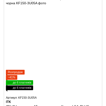
Розпродаж
−41%
до 6 платежів
до 6 платежів
Артикул: KF150-3U05A
ITK