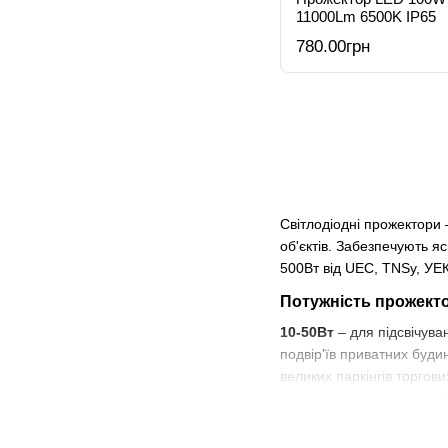
11000Lm 6500K IP65
780.00грн
Світлодіодні прожектори 
об'єктів. Забезпечують 
500Вт від UEC, TNSy, УЕК 
Потужність прожекто
10-50Вт
– для підсвічува
подвір'їв приватних буди
великих паркінгів торгов
великих промислових об'є
Переваги LED проже