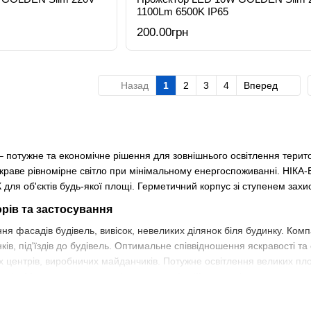
1100Lm 6500K IP65
200.00грн
Назад
1
2
3
4
Вперед
– потужне та економічне рішення для зовнішнього освітлення терито
яскраве рівномірне світло при мінімальному енергоспоживанні. НІК
для об'єктів будь-якої площі. Герметичний корпус зі ступенем захист
рів та застосування
ння фасадів будівель, вивісок, невеликих ділянок біля будинку. Ко
нків, під'їздів до будівель. Оптимальне співвідношення яскравості 
их центрів, виробничих майданчиків. Потужне освітлення великих п
ктів. Максимальна яскравість для професійного освітлення.
кторів