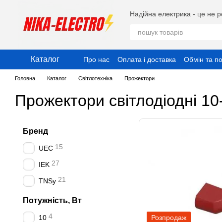
Перейти до основного контенту
Надійна електрика - це не р
Каталог
Про нас
Оплата і доставка
Обмін та п
Публічний договір (Оферта)
Угода ко
Головна
Каталог
Світлотехніка
Прожектори
Прожектори світлодіодні 10
Бренд
15
UEC
27
IEK
21
TNSy
Потужність, Вт
4
10
Розпродаж