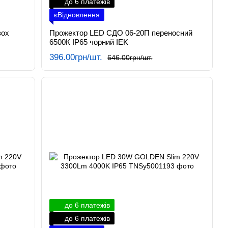
до 6 платежів
єВідновлення
вох
Прожектор LED СДО 06-20П переносний
6500К IP65 чорний IEK
396.00грн/шт.
646.00грн/шт.
до 6 платежів
до 6 платежів