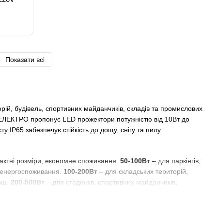
Показати всі
рій, будівель, спортивних майданчиків, складів та промислових
А-ЕЛЕКТРО пропонує LED прожектори потужністю від 10Вт до
у IP65 забезпечує стійкість до дощу, снігу та пилу.
мпактні розміри, економне споживання.
50-100Вт
– для паркінгів,
та енергоспоживання.
100-200Вт
– для складських територій,
лощ.
200-500Вт
– для стадіонів, спортивних майданчиків,