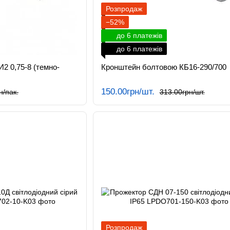
Розпродаж
−52%
до 6 платежів
до 6 платежів
И2 0,75-8 (темно-
Кронштейн болтовою КБ16-290/700
150.00грн/шт.
н/пак.
313.00грн/шт.
Розпродаж