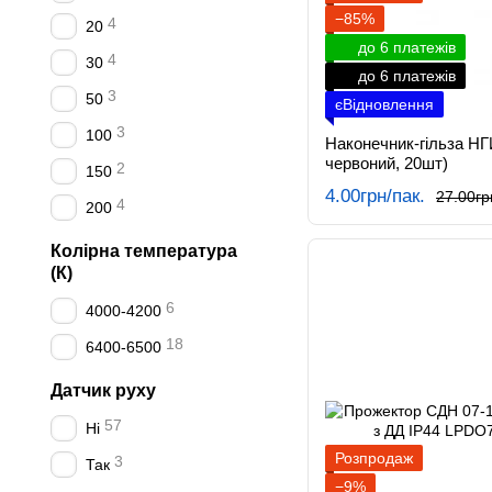
−85%
4
20
до 6 платежів
4
30
до 6 платежів
3
50
єВідновлення
3
100
Наконечник-гільза НГ
червоний, 20шт)
2
150
4.00грн/пак.
27.00гр
4
200
Колірна температура
(К)
6
4000-4200
18
6400-6500
Датчик руху
57
Ні
Розпродаж
3
Так
−9%