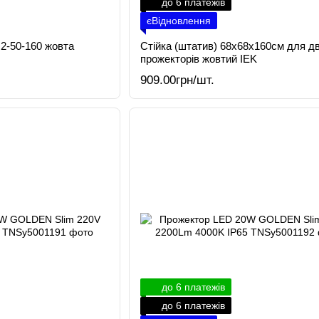
до 6 платежів
єВідновлення
2-50-160 жовта
Стійка (штатив) 68х68х160см для д
прожекторів жовтий IEK
909.00грн/шт.
до 6 платежів
до 6 платежів