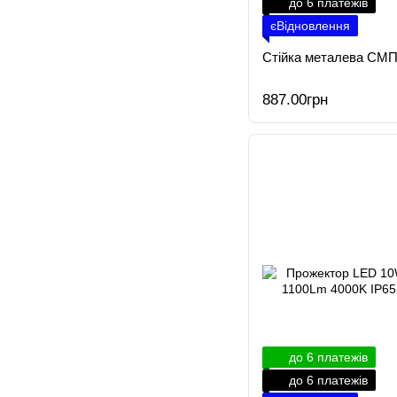
до 6 платежів
єВідновлення
Стійка металева СМП
887.00грн
до 6 платежів
до 6 платежів