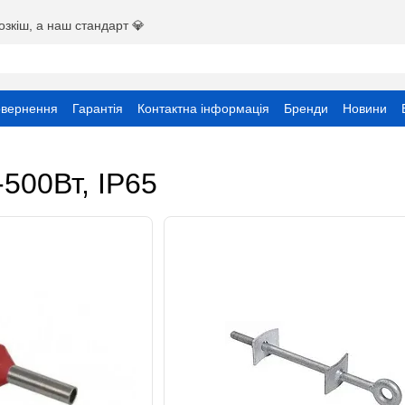
озкіш, а наш стандарт 💎
овернення
Гарантія
Контактна інформація
Бренди
Новини
ристувача
-500Вт, IP65