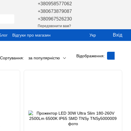
+380958577062
+380673879087
+380967526230
Передзвонити вам?
Вхід
Блог
Відгуки про магазин
Укр
Відображення:
Сортування:
за популярністю