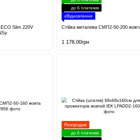
до 6 платежів
єВідновлення
 ECO Slim 220V
Стійка металева СМП2-50-200 жовт
NSy
1 178.00грн
Розпродаж
до 6 платежів