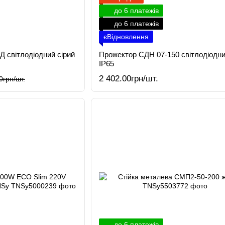
до 6 платежів
до 6 платежів
єВідновлення
 світлодіодний сірий
Прожектор СДН 07-150 світлодіодни
IP65
2 402.00грн/шт.
0грн/шт.
до 6 платежів