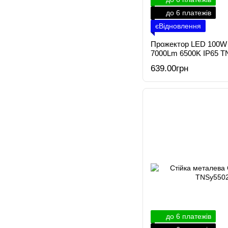
до 6 платежів
єВідновлення
Прожектор LED 100W
7000Lm 6500K IP65 T
639.00грн
до 6 платежів