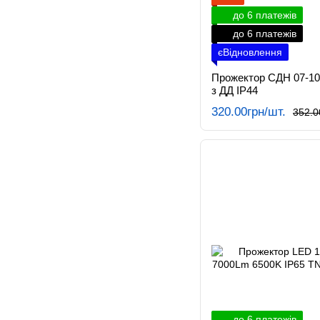
до 6 платежів
до 6 платежів
єВідновлення
Прожектор СДН 07-10Д
з ДД IP44
320.00грн/шт.
352.0
до 6 платежів