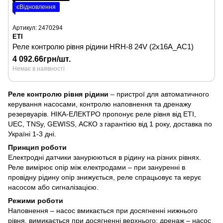
єВідновлення
Артикул: 2470294
ETI
Реле контролю рівня рідини HRH-8 24V (2x16A_AC1)
4 092.66грн/шт.
Немає в наявності
Реле контролю рівня рідини
– пристрої для автоматичного
керування насосами, контролю наповнення та дренажу
резервуарів. НІКА-ЕЛЕКТРО пропонує реле рівня від ETI,
UEC, TNSy, GEWISS, АСКО з гарантією від 1 року, доставка по
Україні 1-3 дні.
Принцип роботи
Електродні датчики занурюються в рідину на різних рівнях.
Реле вимірює опір між електродами – при зануренні в
провідну рідину опір знижується, реле спрацьовує та керує
насосом або сигналізацією.
Режими роботи
Наповнення – насос вмикається при досягненні нижнього
рівня, вимикається при досягненні верхнього; дренаж – насос