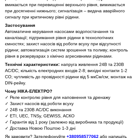
вмикається при перевищенні верхнього рівня, вимикається
при досягненні нижнього; сигналізація – видача аварійного
сигналу при критичному рівні рідини.
Застосування
Автоматичне керування насосами водопостачання та
каналізації; підтримання рівня рідини в технологічних
ємностях; захист насосів від роботи всуху при відсутності
рідини; автоматизація систем зрошення та поливу; контроль
рівня в резервуарах з хімічно агресивними рідинами.
Технічні характеристики:
напруга живлення 24В та 230В
AC/DC; кількість електродних входів 2-8; вихідні контакти 1-2
CO; чутливість до провідності рідини від 5 мкСм/см; монтаж на
DIN-рейку.
Чому НІКА-ЕЛЕКТРО?
✓ Реле контролю рівня для наповнення та дренажу
✓ Захист насосів від роботи всуху
✓ 24В та 230В AC/DC виконання
✓ ETI, UEC, TNSy, GEWISS, АСКО
✓ Гарантія від 1 року (залежно від виробника та продукції)
✓ Доставка Новою Поштою 1-3 дні
Як замовити? Зателефонуйте
+380958577062
або напишіть