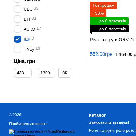
Розпродаж
33
UEC
−53%
81
ETI
до 6 платежів
17
до 6 платежів
АСКО
3
IEK
Реле напруги ORV. 1
13
TNSy
552.00грн
1 164.00г
Ціна, грн
Від Ціна, грн
До Ціна, грн
ОК
© 2026
Каталог
Автоматичні вимикачі
Приймаємо до оплати
Реле напруги, реле розетк