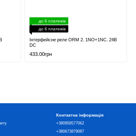
до 6 платежів
до 6 платежів
В
Інтерфейсне реле ORM 2. 1NO+1NC. 24В
DC
433.00грн
Контактна інформація
нету
+380958577062
+380673879087