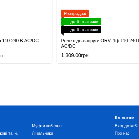
Розпродаж
до 6 платежів
до 6 платежів
ф 110-240 В AC/DC
Реле підв.напруги ORV. 1ф 110-240 
AC/DC
1 309.00грн
рн
Клієнтам
Муфти кабельні
Вхід до кабі
ові та ін.
Лічильники
Про нас