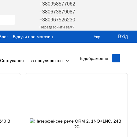
+380958577062
+380673879087
+380967526230
Передзвонити вам?
Вхід
Блог
Відгуки про магазин
Укр
Відображення:
Сортування:
за популярністю