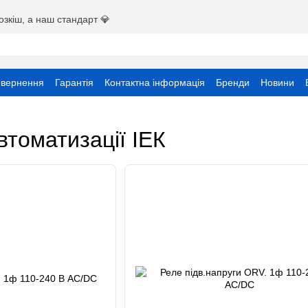
озкіш, а наш стандарт 💎
овернення
Гарантія
Контактна інформація
Бренди
Новини
ристувача
томатизації ІЕК