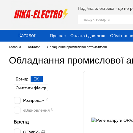
Перейти до основного контенту
Надійна електрика - це не р
Каталог
Про нас
Оплата і доставка
Обмін та п
Публічний договір (Оферта)
Угода ко
Головна
Каталог
Обладнання промислової автоматизації
Обладнання промислової ав
Бренд:
IEK
Очистити фільтр
2
Розпродаж
0
єВідновлення
Бренд
21
GEWISS