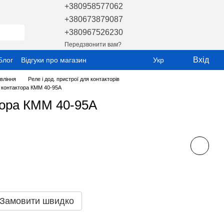
+380958577062
+380673879087
+380967526230
Передзвонити вам?
Вхід
Блог
Відгуки про магазин
Укр
вління
Реле і дод. пристрої для контакторів
 контактора КММ 40-95А
тора КММ 40-95А
Замовити швидко