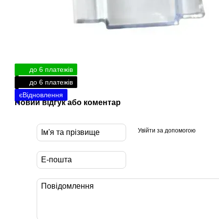
до 6 платежів
до 6 платежів
єВідновлення
Новий відгук або коментар
Увійти за допомогою