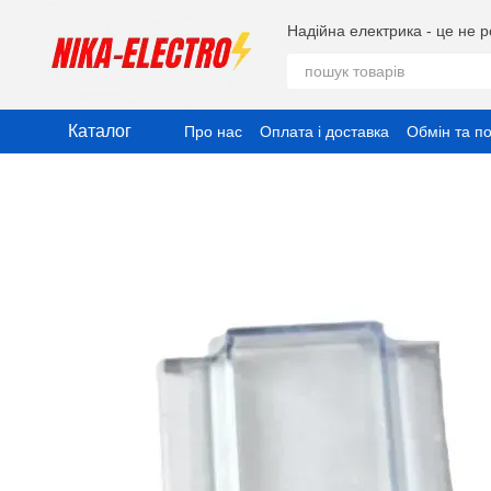
Перейти до основного контенту
Надійна електрика - це не р
Каталог
Про нас
Оплата і доставка
Обмін та п
Публічний договір (Оферта)
Угода ко