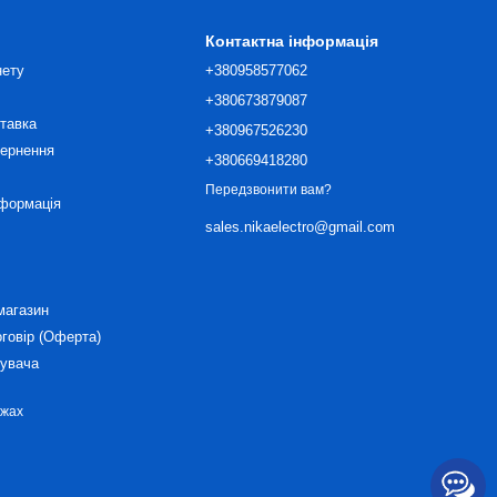
Контактна інформація
нету
+380958577062
+380673879087
ставка
+380967526230
вернення
+380669418280
Передзвонити вам?
нформація
sales.nikaelectro@gmail.com
магазин
оговір (Оферта)
тувача
ежах