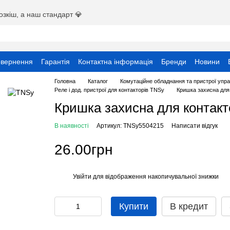
озкіш, а наш стандарт 💎
овернення
Гарантія
Контактна інформація
Бренди
Новини
ристувача
Головна
Каталог
Комутаційне обладнання та пристрої упра
Реле і дод. пристрої для контакторів TNSy
Кришка захисна для
Кришка захисна для контак
В наявності
Артикул: TNSy5504215
Написати відгук
26.00грн
Увійти
для відображення накопичувальної знижки
%
Купити
В кредит