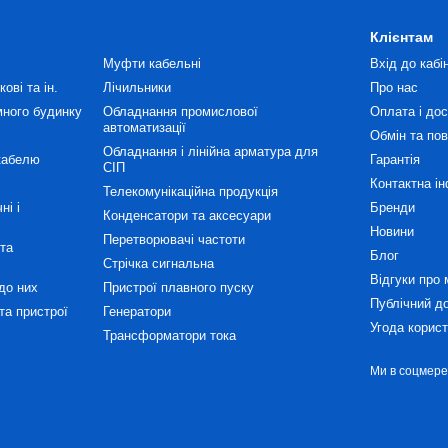
Клієнтам
Муфти кабельні
Вхід до кабі
ові та ін.
Лічильники
Про нас
много будинку
Обладнання промислової
Оплата і до
автоматизації
Обмін та по
Обладнання і лінійна арматура для
кабелю
Гарантія
СІП
Контактна і
Телекомунікаційна продукція
ні і
Бренди
Конденсатори та аксесуари
Новини
Перетворювачі частоти
та
Блог
Стрічка сигнальна
Відгуки про 
до них
Пристрої плавного пуску
Публічний д
та пристрої
Генератори
Угода корис
Трансформатори тока
Ми в соцмер