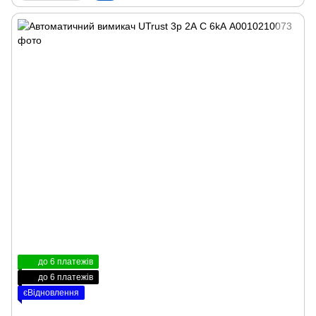
до 6 платежів
до 6 платежів
єВідновлення