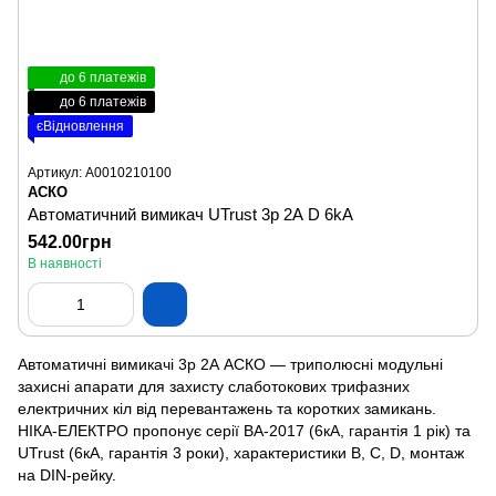
до 6 платежів
до 6 платежів
єВідновлення
Артикул: A0010210100
АСКО
Автоматичний вимикач UTrust 3р 2А D 6kА
542.00грн
В наявності
Автоматичні вимикачі 3р 2А АСКО — триполюсні модульні
захисні апарати для захисту слаботокових трифазних
електричних кіл від перевантажень та коротких замикань.
НІКА-ЕЛЕКТРО пропонує серії ВА-2017 (6кА, гарантія 1 рік) та
UTrust (6кА, гарантія 3 роки), характеристики B, C, D, монтаж
на DIN-рейку.