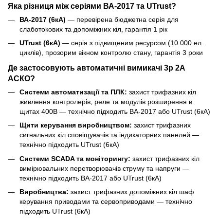
Яка різниця між серіями ВА-2017 та UTrust?
ВА-2017 (6кА)
— перевірена бюджетна серія для
слаботокових та допоміжних кіл, гарантія 1 рік
UTrust (6кА)
— серія з підвищеним ресурсом (10 000 ел.
циклів), прозорим вікном контролю стану, гарантія 3 роки
Де застосовують автоматичні вимикачі 3р 2А
АСКО?
Системи автоматизації та ПЛК:
захист трифазних кіл
живлення контролерів, реле та модулів розширення в
щитах 400В — технічно підходить ВА-2017 або UTrust (6кА)
Щити керування виробництвом:
захист трифазних
сигнальних кіл сповіщувачів та індикаторних панелей —
технічно підходить UTrust (6кА)
Системи SCADA та моніторингу:
захист трифазних кіл
вимірювальних перетворювачів струму та напруги —
технічно підходить ВА-2017 або UTrust (6кА)
Виробництва:
захист трифазних допоміжних кіл шаф
керування приводами та сервоприводами — технічно
підходить UTrust (6кА)