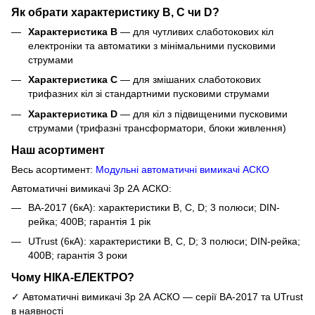
Як обрати характеристику B, C чи D?
Характеристика B
— для чутливих слаботокових кіл
електроніки та автоматики з мінімальними пусковими
струмами
Характеристика C
— для змішаних слаботокових
трифазних кіл зі стандартними пусковими струмами
Характеристика D
— для кіл з підвищеними пусковими
струмами (трифазні трансформатори, блоки живлення)
Наш асортимент
Весь асортимент:
Модульні автоматичні вимикачі АСКО
Автоматичні вимикачі 3р 2А АСКО:
ВА-2017 (6кА): характеристики B, C, D; 3 полюси; DIN-
рейка; 400В; гарантія 1 рік
UTrust (6кА): характеристики B, C, D; 3 полюси; DIN-рейка;
400В; гарантія 3 роки
Чому НІКА-ЕЛЕКТРО?
✓ Автоматичні вимикачі 3р 2А АСКО — серії ВА-2017 та UTrust
в наявності