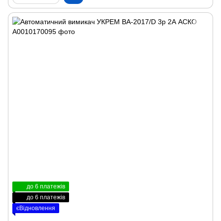
до 6 платежів
до 6 платежів
єВідновлення