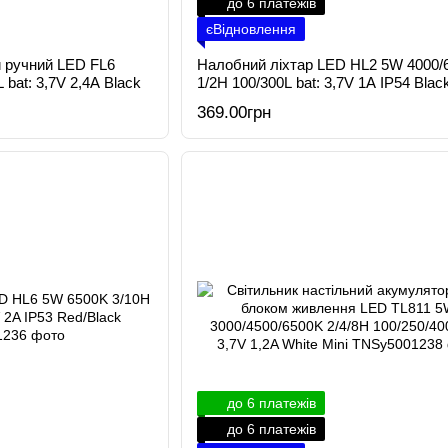
до 6 платежів
єВідновлення
й ручний LED FL6
Налобний ліхтар LED HL2 5W 4000/
bat: 3,7V 2,4A Black
1/2H 100/300L bat: 3,7V 1A IP54 Blac
369.00грн
до 6 платежів
до 6 платежів