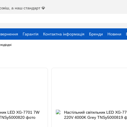
озкіш, а наш стандарт 💎
овернення
Гарантія
Контактна інформація
Бренди
Новини
ристувача
лодіодні