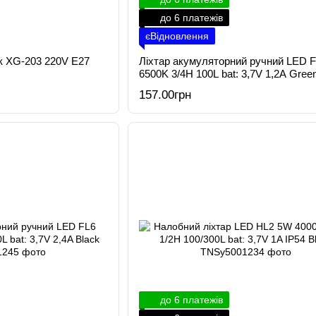
до 6 платежів
єВідновлення
к XG-203 220V E27
Ліхтар акумуляторний ручний LED 
6500K 3/4H 100L bat: 3,7V 1,2A Gree
157.00грн
до 6 платежів