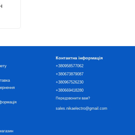
H
Контактна інформація
нету
+380958577062
+380673879087
ставка
+380967526230
вернення
+380669418280
Передзвонити вам?
нформація
sales.nikaelectro@gmail.com
магазин