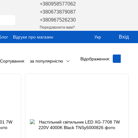
+380958577062
+380673879087
+380967526230
Передзвонити вам?
Вхід
Блог
Відгуки про магазин
Укр
Відображення:
Сортування:
за популярністю