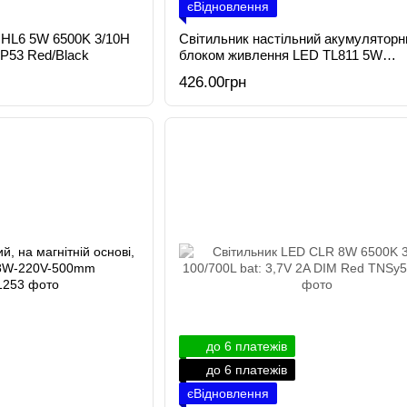
єВідновлення
 HL6 5W 6500K 3/10H
Світильник настільний акумуляторн
 IP53 Red/Black
блоком живлення LED TL811 5W
3000/4500/6500K 2/4/8H 100/250/400L
426.00грн
3,7V 1,2A White Mini
до 6 платежів
до 6 платежів
єВідновлення