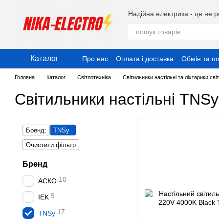
Перейти до основного контенту
Надійна електрика - це не р
Каталог
Про нас
Оплата і доставка
Обмін та п
Публічний договір (Оферта)
Угода ко
Головна
Каталог
Світлотехніка
Світильники настільні та ліхтарики світ
Світильники настільні TNSy
Бренд:
TNSy
Очистити фільтр
Бренд
10
АСКО
9
IEK
17
TNSy