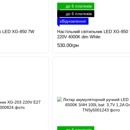
до 6 платежів
до 6 платежів
єВідновлення
ик LED XG-850 7W
Настільний світильник LED XG-850
220V 4000K dim White
530.00грн
до 6 платежів