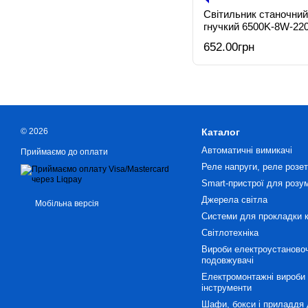
Світильник станочний,
гнучкий 6500K-8W-2
652.00грн
© 2026
Каталог
Автоматичні вимикачі
Приймаємо до оплати
Реле напруги, реле розетк
Smart-пристрої для розу
Джерела світла
Мобільна версія
Системи для прокладки 
Світлотехніка
Вироби електроустановоч
подовжувачі
Електромонтажні вироби 
інструменти
Шафи, бокси і приладдя 