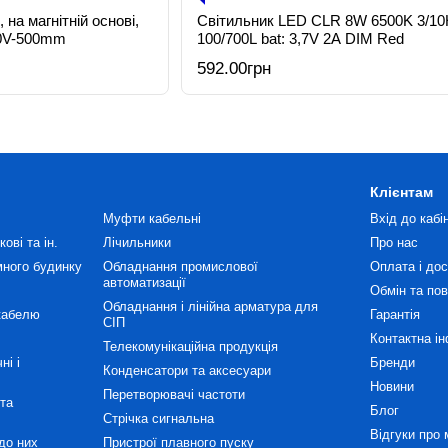
 на магнітній основі,
Світильник LED CLR 8W 6500K 3/10
20V-500mm
100/700L bat: 3,7V 2A DIM Red
592.00грн
Клієнтам
Муфти кабельні
Вхід до кабі
ові та ін.
Лічильники
Про нас
много будинку
Обладнання промислової
Оплата і до
автоматизації
Обмін та по
Обладнання і лінійна арматура для
кабелю
Гарантія
СІП
Контактна і
Телекомунікаційна продукція
ні і
Бренди
Конденсатори та аксесуари
Новини
Перетворювачі частоти
та
Блог
Стрічка сигнальна
Відгуки про 
до них
Пристрої плавного пуску