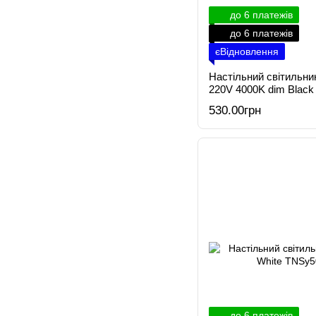
до 6 платежів
до 6 платежів
єВідновлення
Настільний світильн
220V 4000K dim Black
530.00грн
до 6 платежів