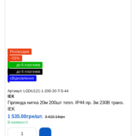
Розпродаж
−55%
до 6 платежів
до 6 платежів
єВідновлення
Артикул: LGDU121-1-200-20-T-S-44
IEK
Гірлянда нитка 20м 200шт тепл. IP44 пр. 3м 230В транз.
IEK
1 535.00грн/шт.
3 410.14грн
В наявності