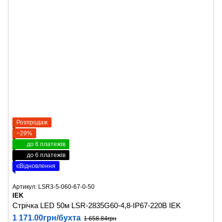
Розпродаж
−29%
до 6 платежів
до 6 платежів
єВідновлення
Артикул: LSR3-5-060-67-0-50
IEK
Стрічка LED 50м LSR-2835G60-4,8-IP67-220В IEK
1 171.00грн/бухта
1 658.84грн