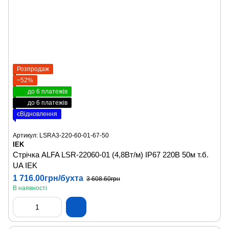
Розпродаж
−52%
до 6 платежів
до 6 платежів
єВідновлення
Артикул: LSRA3-220-60-01-67-50
IEK
Стрічка ALFA LSR-22060-01 (4,8Вт/м) IP67 220В 50м т.б.
UA IEK
1 716.00грн/бухта
3 608.60грн
В наявності