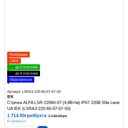
Розпродаж
−20%
до 6 платежів
до 6 платежів
єВідновлення
Артикул: LSRA3-220-60-07-67-50
IEK
Стрічка ALFA LSR-22060-07 (4,8Вт/м) IP67 220В 50м синя
UA IEK (LSRA3-220-60-07-67-50)
1 714.00грн/бухта
2 138.00грн
В наявності