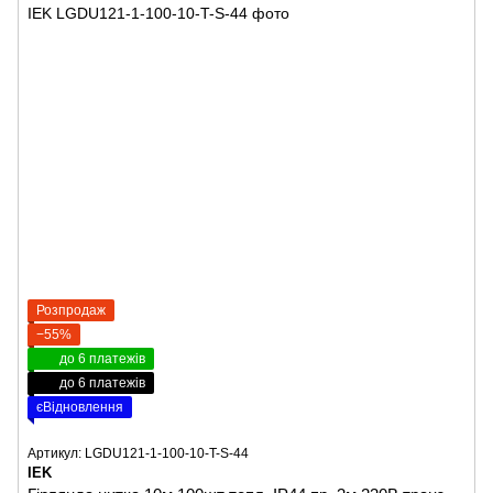
Розпродаж
−55%
до 6 платежів
до 6 платежів
єВідновлення
Артикул: LGDU121-1-100-10-T-S-44
IEK