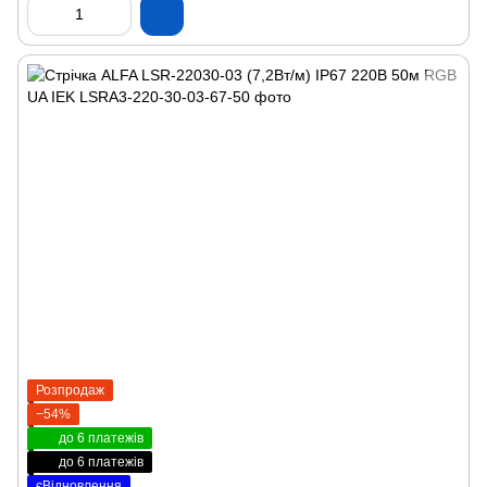
Розпродаж
−54%
до 6 платежів
до 6 платежів
єВідновлення