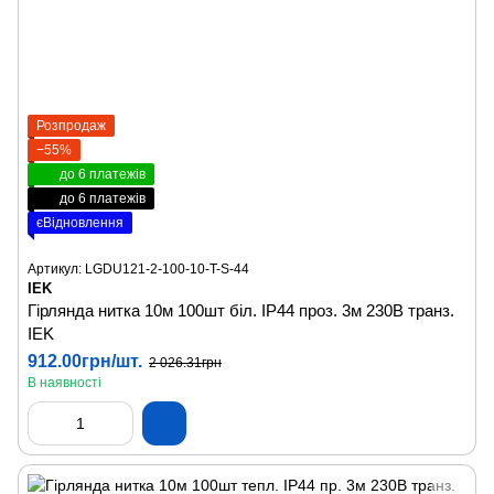
Розпродаж
−55%
до 6 платежів
до 6 платежів
єВідновлення
Артикул: LGDU121-2-100-10-T-S-44
IEK
Гірлянда нитка 10м 100шт біл. IP44 проз. 3м 230В транз.
IEK
912.00грн/шт.
2 026.31грн
В наявності