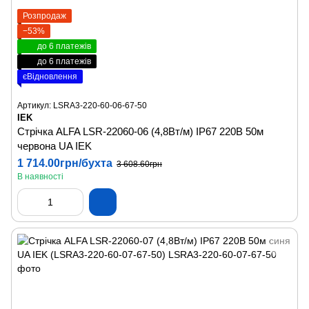
Розпродаж
−53%
до 6 платежів
до 6 платежів
єВідновлення
Артикул: LSRA3-220-60-06-67-50
IEK
Стрічка ALFA LSR-22060-06 (4,8Вт/м) IP67 220В 50м
червона UA IEK
1 714.00грн/бухта
3 608.60грн
В наявності