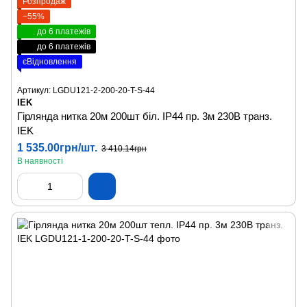
Розпродаж
−55%
до 6 платежів
до 6 платежів
єВідновлення
Артикул: LGDU121-2-200-20-T-S-44
IEK
Гірлянда нитка 20м 200шт біл. IP44 пр. 3м 230В транз.
IEK
1 535.00грн/шт.
3 410.14грн
В наявності