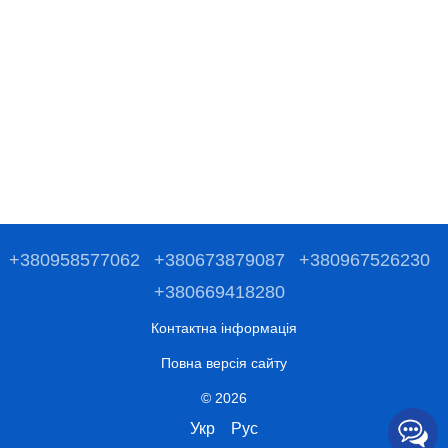
+380958577062
+380673879087
+380967526230
+380669418280
Контактна інформація
Повна версія сайту
© 2026
Укр
Рус