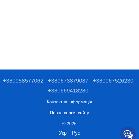
+380958577062
+380673879087
+380967526230
+380669418280
Контактна інформація
Повна версія сайту
© 2026
Укр
Рус