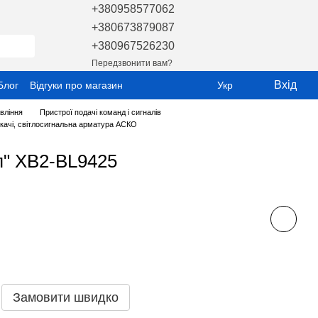
+380958577062
+380673879087
+380967526230
Передзвонити вам?
Вхід
Блог
Відгуки про магазин
Укр
вління
Пристрої подачі команд і сигналів
качі, світлосигнальна арматура АСКО
п" XB2-BL9425
Замовити швидко