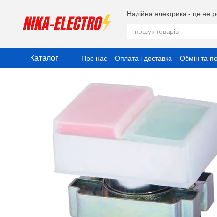
Перейти до основного контенту
Надійна електрика - це не р
Каталог
Про нас
Оплата і доставка
Обмін та п
Публічний договір (Оферта)
Угода ко