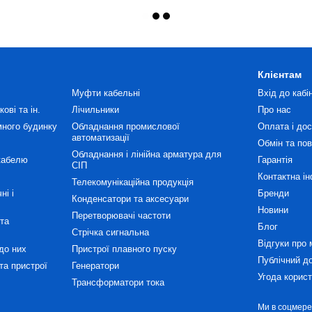
Клієнтам
Муфти кабельні
Вхід до кабі
ові та ін.
Лічильники
Про нас
много будинку
Обладнання промислової
Оплата і до
автоматизації
Обмін та по
Обладнання і лінійна арматура для
кабелю
Гарантія
СІП
Контактна і
Телекомунікаційна продукція
ні і
Бренди
Конденсатори та аксесуари
Новини
Перетворювачі частоти
та
Блог
Стрічка сигнальна
Відгуки про 
до них
Пристрої плавного пуску
Публічний д
та пристрої
Генератори
Угода корис
Трансформатори тока
Ми в соцмер