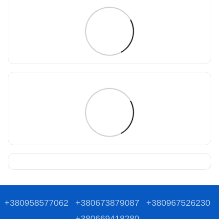
+380958577062
+380673879087
+380967526230
+380669418280