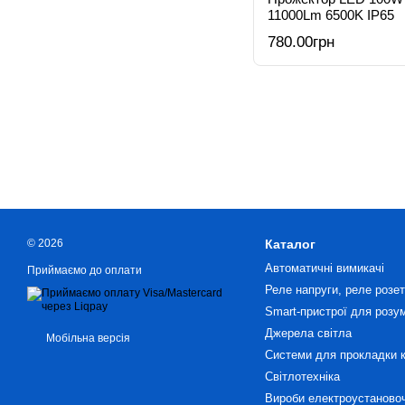
11000Lm 6500K IP65
780.00грн
© 2026
Каталог
Автоматичні вимикачі
Приймаємо до оплати
Реле напруги, реле розетк
Smart-пристрої для розу
Джерела світла
Мобільна версія
Системи для прокладки 
Світлотехніка
Вироби електроустановоч