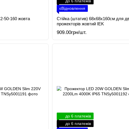
до 6 платежів
єВідновлення
2-50-160 жовта
Стійка (штатив) 68х68х160см для д
прожекторів жовтий IEK
909.00грн/шт.
до 6 платежів
до 6 платежів