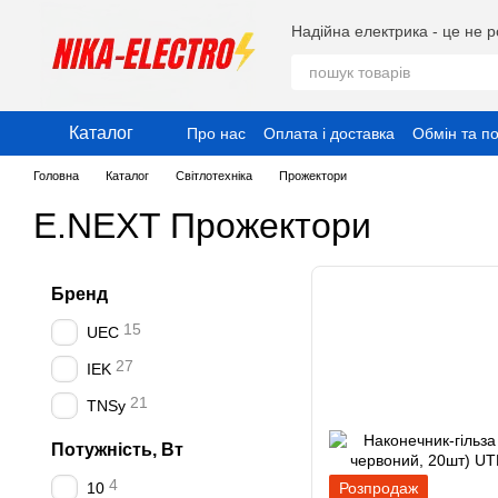
Перейти до основного контенту
Надійна електрика - це не р
Каталог
Про нас
Оплата і доставка
Обмін та п
Публічний договір (Оферта)
Угода ко
Головна
Каталог
Світлотехніка
Прожектори
E.NEXT Прожектори
Бренд
15
UEC
27
IEK
21
TNSy
Потужність, Вт
4
10
Розпродаж