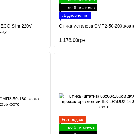
до 6 платежів
єВідновлення
 ECO Slim 220V
Стійка металева СМП2-50-200 жовт
NSy
1 178.00грн
Розпродаж
до 6 платежів