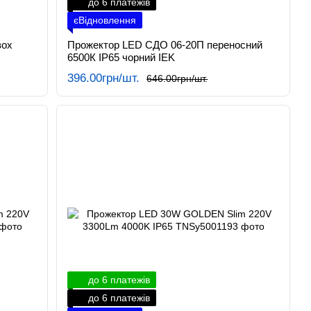
до 6 платежів
єВідновлення
вох
Прожектор LED СДО 06-20П переносний
6500К IP65 чорний IEK
396.00грн/шт.
646.00грн/шт.
до 6 платежів
до 6 платежів