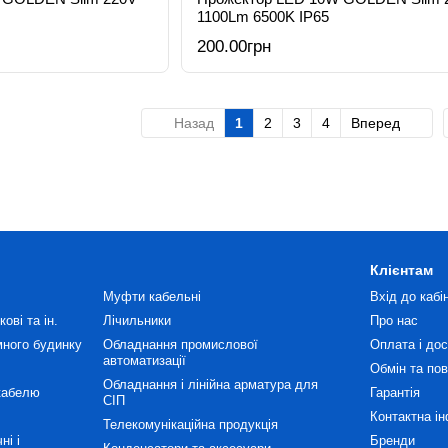
1100Lm 6500K IP65
200.00грн
Назад
1
2
3
4
Вперед
Клієнтам
Муфти кабельні
Вхід до кабі
ові та ін.
Лічильники
Про нас
много будинку
Обладнання промислової
Оплата і до
автоматизації
Обмін та по
Обладнання і лінійна арматура для
кабелю
Гарантія
СІП
Контактна і
Телекомунікаційна продукція
ні і
Бренди