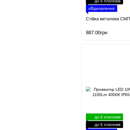
до 6 платежів
єВідновлення
Стійка металева СМП
887.00грн
до 6 платежів
до 6 платежів