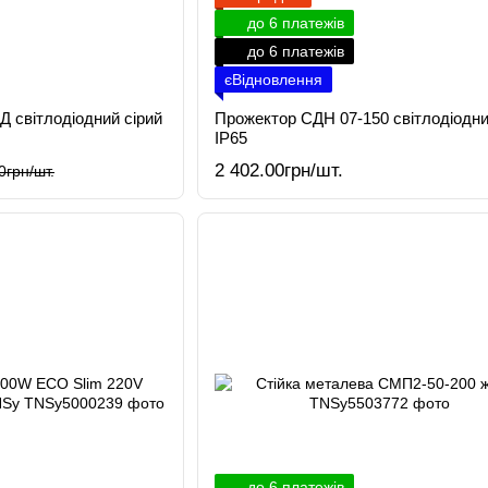
до 6 платежів
до 6 платежів
єВідновлення
 світлодіодний сірий
Прожектор СДН 07-150 світлодіодни
IP65
2 402.00грн/шт.
0грн/шт.
до 6 платежів