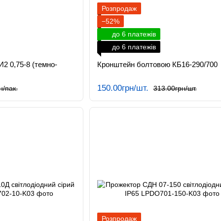
Розпродаж
−52%
до 6 платежів
до 6 платежів
И2 0,75-8 (темно-
Кронштейн болтовою КБ16-290/700
150.00грн/шт.
н/пак.
313.00грн/шт.
Розпродаж