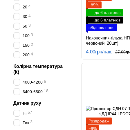
−85%
4
20
до 6 платежів
4
30
до 6 платежів
3
50
єВідновлення
3
100
Наконечник-гільза НГ
червоний, 20шт)
2
150
4.00грн/пак.
27.00гр
4
200
Колірна температура
(К)
6
4000-4200
18
6400-6500
Датчик руху
57
Ні
Розпродаж
3
Так
−9%