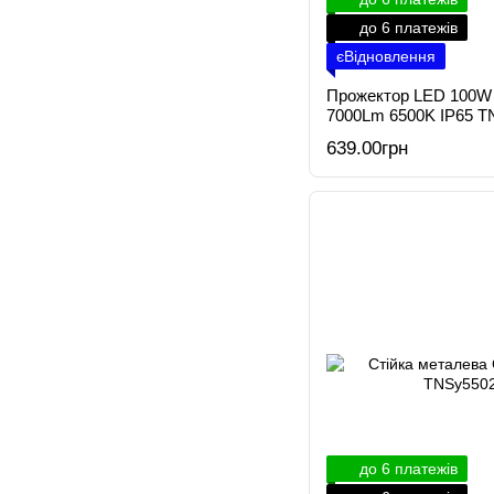
до 6 платежів
єВідновлення
Прожектор LED 100W
7000Lm 6500K IP65 T
639.00грн
до 6 платежів