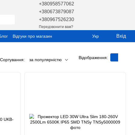
+380958577062
+380673879087
+380967526230
Передзвонити вам?
Вхід
Блог
Відгуки про магазин
Укр
Відображення:
Сортування:
за популярністю