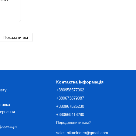
Показати всі
Контактна інформація
нету
+380958577062
+380673879087
ставка
+380967526230
вернення
+380669418280
Передзвонити вам?
нформація
sales.nikaelectro@gmail.com