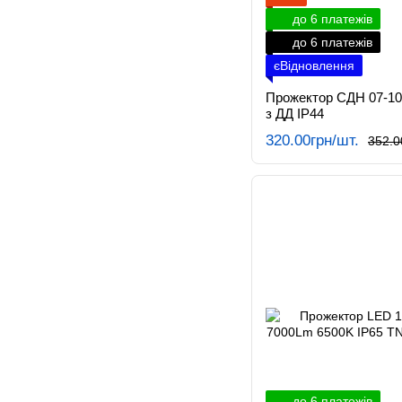
до 6 платежів
до 6 платежів
єВідновлення
Прожектор СДН 07-10Д
з ДД IP44
320.00грн/шт.
352.0
до 6 платежів