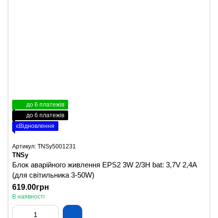
до 6 платежів
до 6 платежів
єВідновлення
Артикул: TNSy5001231
TNSy
Блок аварійного живлення EPS2 3W 2/3H bat: 3,7V 2,4A
(для світильника 3-50W)
619.00грн
В наявності