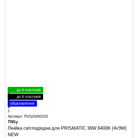
до 6 платежів
до 6 платежів
єВідновлення
1
Артикул: TNSy5000333
TNSy
Лінійка світлодіодна для PRISMATIC 36W 6400K (4х9W)
NEW