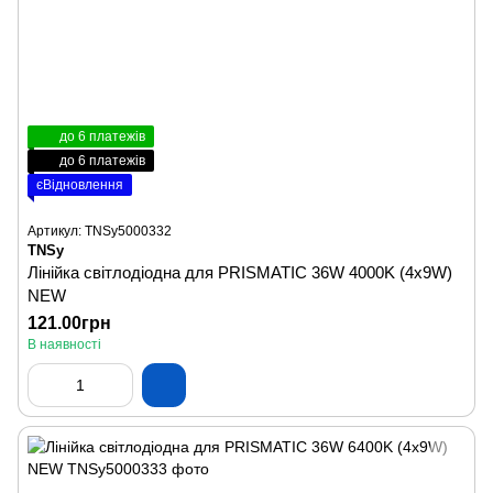
до 6 платежів
до 6 платежів
єВідновлення
Артикул: TNSy5000332
TNSy
Лінійка світлодіодна для PRISMATIC 36W 4000K (4х9W)
NEW
121.00грн
В наявності