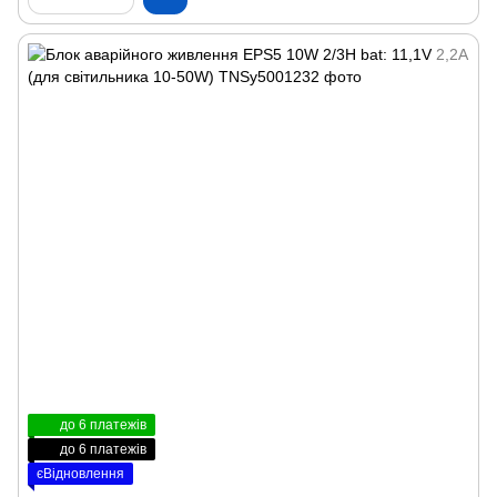
до 6 платежів
до 6 платежів
єВідновлення