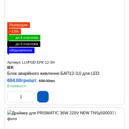
Розпродаж
−13%
до 6 платежів
до 6 платежів
єВідновлення
Артикул: LLVPOD-EPK-12-3H
IEK
Блок аварійного живлення БАП12-3,0 для LED
604.00грн/шт.
698.00грн
В наявності