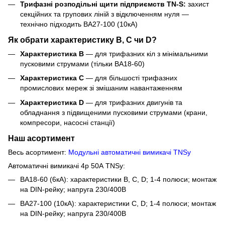
Трифазні розподільні щити підприємств TN-S:
захист
секційних та групових ліній з відключенням нуля —
технічно підходить ВА27-100 (10кА)
Як обрати характеристику B, C чи D?
Характеристика B
— для трифазних кіл з мінімальними
пусковими струмами (тільки ВА18-60)
Характеристика C
— для більшості трифазних
промислових мереж зі змішаним навантаженням
Характеристика D
— для трифазних двигунів та
обладнання з підвищеними пусковими струмами (крани,
компресори, насосні станції)
Наш асортимент
Весь асортимент:
Модульні автоматичні вимикачі TNSy
Автоматичні вимикачі 4р 50А TNSy:
ВА18-60 (6кА): характеристики B, C, D; 1-4 полюси; монтаж
на DIN-рейку; напруга 230/400В
ВА27-100 (10кА): характеристики C, D; 1-4 полюси; монтаж
на DIN-рейку; напруга 230/400В