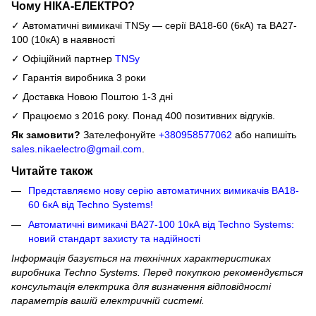
Чому НІКА-ЕЛЕКТРО?
✓ Автоматичні вимикачі TNSy — серії ВА18-60 (6кА) та ВА27-
100 (10кА) в наявності
✓ Офіційний партнер
TNSy
✓ Гарантія виробника 3 роки
✓ Доставка Новою Поштою 1-3 дні
✓ Працюємо з 2016 року. Понад 400 позитивних відгуків.
Як замовити?
Зателефонуйте
+380958577062
або напишіть
sales.nikaelectro@gmail.com
.
Читайте також
Представляємо нову серію автоматичних вимикачів ВА18-
60 6кА від Techno Systems!
Автоматичні вимикачі ВА27-100 10кА від Techno Systems:
новий стандарт захисту та надійності
Інформація базується на технічних характеристиках
виробника Techno Systems. Перед покупкою рекомендується
консультація електрика для визначення відповідності
параметрів вашій електричній системі.