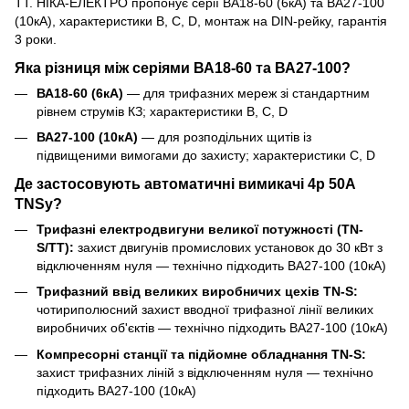
TT. НІКА-ЕЛЕКТРО пропонує серії ВА18-60 (6кА) та ВА27-100
(10кА), характеристики B, C, D, монтаж на DIN-рейку, гарантія
3 роки.
Яка різниця між серіями ВА18-60 та ВА27-100?
ВА18-60 (6кА)
— для трифазних мереж зі стандартним
рівнем струмів КЗ; характеристики B, C, D
ВА27-100 (10кА)
— для розподільних щитів із
підвищеними вимогами до захисту; характеристики C, D
Де застосовують автоматичні вимикачі 4р 50А
TNSy?
Трифазні електродвигуни великої потужності (TN-
S/TT):
захист двигунів промислових установок до 30 кВт з
відключенням нуля — технічно підходить ВА27-100 (10кА)
Трифазний ввід великих виробничих цехів TN-S:
чотириполюсний захист вводної трифазної лінії великих
виробничих об'єктів — технічно підходить ВА27-100 (10кА)
Компресорні станції та підйомне обладнання TN-S:
захист трифазних ліній з відключенням нуля — технічно
підходить ВА27-100 (10кА)