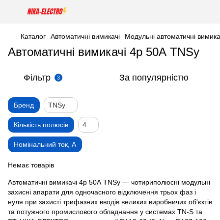
Каталог
Автоматичні вимикачі
Модульні автоматичні вимика
Автоматичні вимикачі 4р 50А TNSy
Фільтр
За популярністю
3
Бренд
TNSy
Кількість полюсів
4
Номінальний ток, А
Немає товарів
Автоматичні вимикачі 4р 50А TNSy — чотириполюсні модульні
захисні апарати для одночасного відключення трьох фаз і
нуля при захисті трифазних вводів великих виробничих об'єктів
та потужного промислового обладнання у системах TN-S та