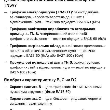
TNSy?
Трифазні електродвигуни (TN-S/TT):
захист двигунів
вентиляторів, насосів та верстатів до 7,5 кВт з
відключенням нуля — технічно підходить ВА18-60 (6кА)
Трифазне освітлення виробничих та складських
приміщень TN-S:
чотириполюсний захист ліній
трифазного освітлення — технічно підходить ВА18-60 (6кА)
Трифазне нагрівальне обладнання:
захист промислових
печей та обігрівачів з відключенням нуля — технічно
підходить ВА18-60 (6кА) або ВА27-100 (10кА)
Промислові розподільні щити TN-S:
захист групових
трифазних ліній з відключенням нуля — технічно підходить
ВА27-100 (10кА)
Як обрати характеристику B, C чи D?
Характеристика B
— для трифазних кіл з мінімальними
пусковими струмами (тільки ВА18-60)
Характеристика C
— для більшості трифазних мереж зі
змішаним навантаженням