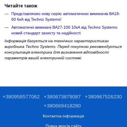
Читайте також
Представляємо нову серію автоматичних вимикачів ВА18-
60 6кА від Techno Systems!
Автоматичні вимикачі ВА27-100 10кА від Techno Systems:
новий стандарт захисту та надійності
Інформація базується на технічних характеристиках
виробника Techno Systems. Перед покупкою рекомендується
консультація електрика для визначення відповідності
параметрів вашій електричній системі.
+380958577062
+380673879087
+380967526230
+380669418280
Контактна інформація
Повна версія сайту