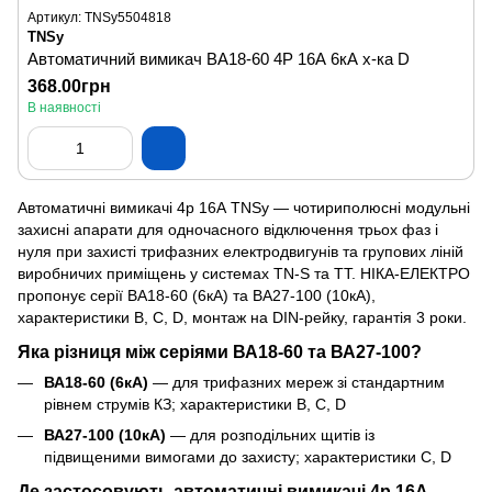
Артикул: TNSy5504818
TNSy
Автоматичний вимикач ВА18-60 4Р 16А 6кА х-ка D
368.00грн
В наявності
Автоматичні вимикачі 4р 16А TNSy — чотириполюсні модульні
захисні апарати для одночасного відключення трьох фаз і
нуля при захисті трифазних електродвигунів та групових ліній
виробничих приміщень у системах TN-S та TT. НІКА-ЕЛЕКТРО
пропонує серії ВА18-60 (6кА) та ВА27-100 (10кА),
характеристики B, C, D, монтаж на DIN-рейку, гарантія 3 роки.
Яка різниця між серіями ВА18-60 та ВА27-100?
ВА18-60 (6кА)
— для трифазних мереж зі стандартним
рівнем струмів КЗ; характеристики B, C, D
ВА27-100 (10кА)
— для розподільних щитів із
підвищеними вимогами до захисту; характеристики C, D
Де застосовують автоматичні вимикачі 4р 16А