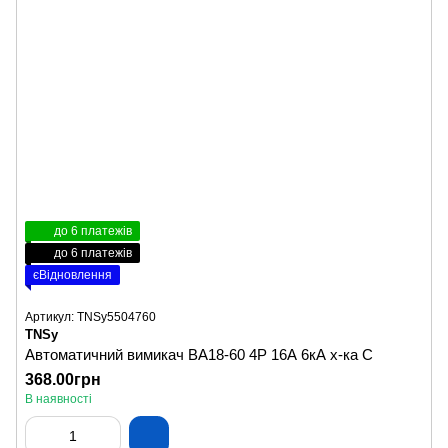
до 6 платежів
до 6 платежів
єВідновлення
Артикул: TNSy5504760
TNSy
Автоматичний вимикач ВА18-60 4Р 16А 6кА х-ка C
368.00грн
В наявності