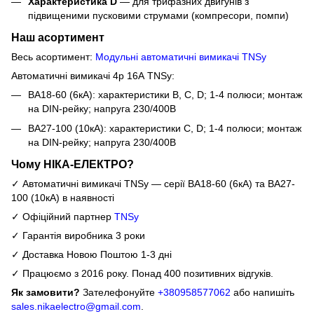
Характеристика D
— для трифазних двигунів з
підвищеними пусковими струмами (компресори, помпи)
Наш асортимент
Весь асортимент:
Модульні автоматичні вимикачі TNSy
Автоматичні вимикачі 4р 16А TNSy:
ВА18-60 (6кА): характеристики B, C, D; 1-4 полюси; монтаж
на DIN-рейку; напруга 230/400В
ВА27-100 (10кА): характеристики C, D; 1-4 полюси; монтаж
на DIN-рейку; напруга 230/400В
Чому НІКА-ЕЛЕКТРО?
✓ Автоматичні вимикачі TNSy — серії ВА18-60 (6кА) та ВА27-
100 (10кА) в наявності
✓ Офіційний партнер
TNSy
✓ Гарантія виробника 3 роки
✓ Доставка Новою Поштою 1-3 дні
✓ Працюємо з 2016 року. Понад 400 позитивних відгуків.
Як замовити?
Зателефонуйте
+380958577062
або напишіть
sales.nikaelectro@gmail.com
.