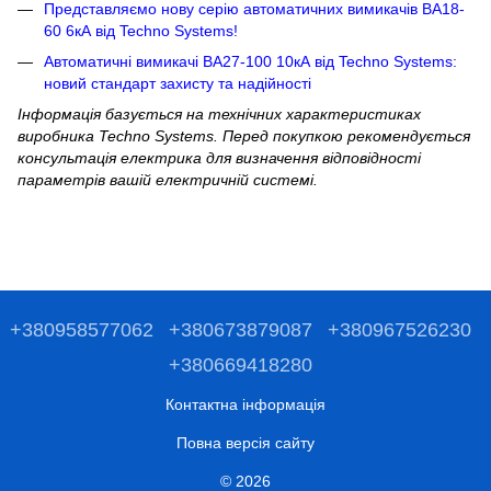
Представляємо нову серію автоматичних вимикачів ВА18-
60 6кА від Techno Systems!
Автоматичні вимикачі ВА27-100 10кА від Techno Systems:
новий стандарт захисту та надійності
Інформація базується на технічних характеристиках
виробника Techno Systems. Перед покупкою рекомендується
консультація електрика для визначення відповідності
параметрів вашій електричній системі.
+380958577062
+380673879087
+380967526230
+380669418280
Контактна інформація
Повна версія сайту
© 2026