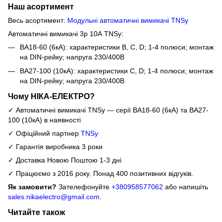
Наш асортимент
Весь асортимент:
Модульні автоматичні вимикачі TNSy
Автоматичні вимикачі 3р 10А TNSy:
ВА18-60 (6кА): характеристики B, C, D; 1-4 полюси; монтаж
на DIN-рейку; напруга 230/400В
ВА27-100 (10кА): характеристики C, D; 1-4 полюси; монтаж
на DIN-рейку; напруга 230/400В
Чому НІКА-ЕЛЕКТРО?
✓ Автоматичні вимикачі TNSy — серії ВА18-60 (6кА) та ВА27-
100 (10кА) в наявності
✓ Офіційний партнер
TNSy
✓ Гарантія виробника 3 роки
✓ Доставка Новою Поштою 1-3 дні
✓ Працюємо з 2016 року. Понад 400 позитивних відгуків.
Як замовити?
Зателефонуйте
+380958577062
або напишіть
sales.nikaelectro@gmail.com
.
Читайте також