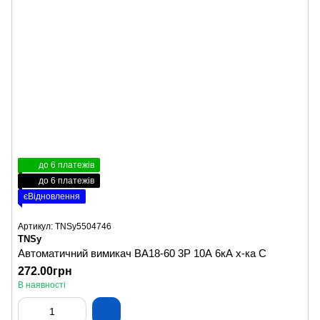
до 6 платежів
до 6 платежів
єВідновлення
Артикул: TNSy5504746
TNSy
Автоматичний вимикач ВА18-60 3Р 10А 6кА х-ка C
272.00грн
В наявності