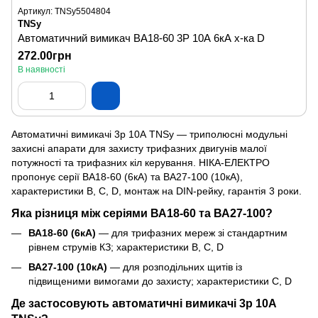
Артикул: TNSy5504804
TNSy
Автоматичний вимикач ВА18-60 3Р 10А 6кА х-ка D
272.00грн
В наявності
Автоматичні вимикачі 3р 10А TNSy — триполюсні модульні
захисні апарати для захисту трифазних двигунів малої
потужності та трифазних кіл керування. НІКА-ЕЛЕКТРО
пропонує серії ВА18-60 (6кА) та ВА27-100 (10кА),
характеристики B, C, D, монтаж на DIN-рейку, гарантія 3 роки.
Яка різниця між серіями ВА18-60 та ВА27-100?
ВА18-60 (6кА)
— для трифазних мереж зі стандартним
рівнем струмів КЗ; характеристики B, C, D
ВА27-100 (10кА)
— для розподільних щитів із
підвищеними вимогами до захисту; характеристики C, D
Де застосовують автоматичні вимикачі 3р 10А