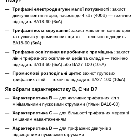
TNSy?
Трифазні електродвигуни малої потужності:
захист
двигунів вентиляторів, насосів до 4 кВт (400В) — технічно
підходить ВА18-60 (6кА)
Трифазні кола керування:
захист живлення контакторів
та пускачів у промислових щитах — технічно підходить
ВА18-60 (6кА)
Трифазне освітлення виробничих приміщень:
захист
ліній трифазного освітлення цехів та складів — технічно
підходить ВА18-60 (6кА) або ВА27-100 (10кА)
Промислові розподільні щити:
захист групових
трифазних ліній — технічно підходить ВА27-100 (10кА)
Як обрати характеристику B, C чи D?
Характеристика B
— для чутливих трифазних кіл з
мінімальними пусковими струмами (тільки ВА18-60)
Характеристика C
— для більшості трифазних мереж зі
змішаним навантаженням
Характеристика D
— для трифазних двигунів з
підвищеними пусковими струмами