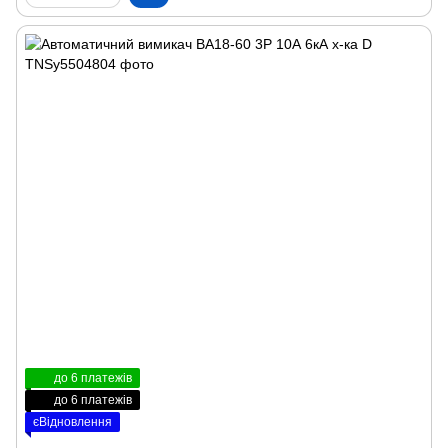
до 6 платежів
до 6 платежів
єВідновлення