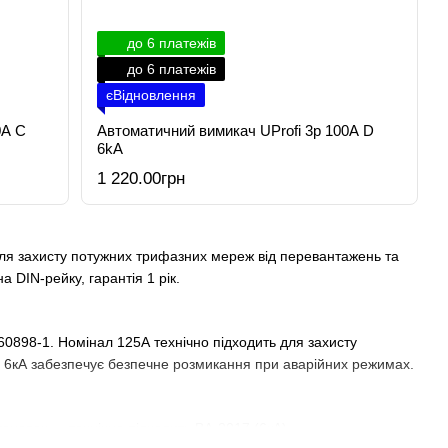
до 6 платежів
до 6 платежів
єВідновлення
0А C
Автоматичний вимикач UProfi 3р 100А D
6kА
1 220.00грн
для захисту потужних трифазних мереж від перевантажень та
 DIN-рейку, гарантія 1 рік.
0898-1. Номінал 125А технічно підходить для захисту
ть 6кА забезпечує безпечне розмикання при аварійних режимах.
тановок — технічно підходить ВА-2017 (6кА)