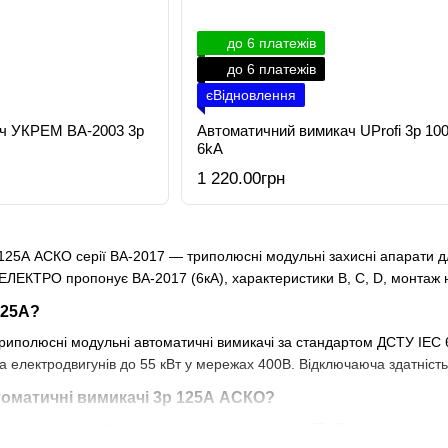
до 6 платежів
до 6 платежів
єВідновлення
ч УКРЕМ ВА-2003 3р
Автоматичний вимикач UProfi 3р 10
6kА
1 220.00грн
 125А АСКО серії ВА-2017 — триполюсні модульні захисні апарати 
ЕЛЕКТРО пропонує ВА-2017 (6кА), характеристики B, C, D, монтаж на
125А?
иполюсні модульні автоматичні вимикачі за стандартом ДСТУ IEC 6
та електродвигунів до 55 кВт у мережах 400В. Відключаюча здатніс
томатичні вимикачі 3р 125А АСКО?
 трифазних ліній потужних електродвигунів до 55 кВт та силових ус