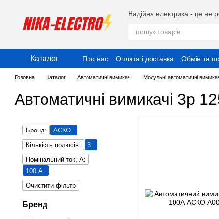
Перейти до основного контенту
Надійна електрика - це не р
Каталог
Про нас
Оплата і доставка
Обмін та п
Публічний договір (Оферта)
Угода ко
Головна
Каталог
Автоматичні вимикачі
Модульні автоматичні вимикач
Автоматичні вимикачі 3р 1
Бренд:
АСКО
Кількість полюсів:
3
Номінальний ток, А:
100 А
Очистити фільтр
Бренд