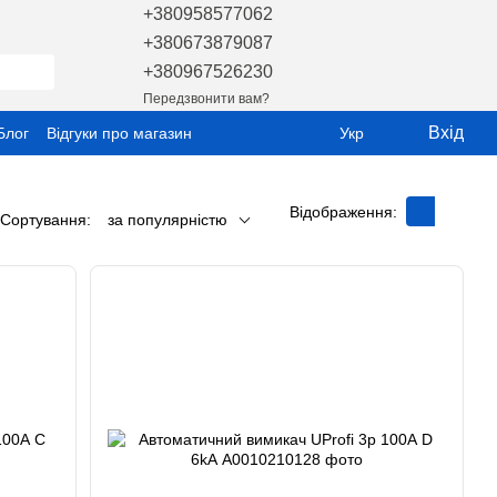
+380958577062
+380673879087
+380967526230
Передзвонити вам?
Вхід
Блог
Відгуки про магазин
Укр
Відображення:
Сортування:
за популярністю