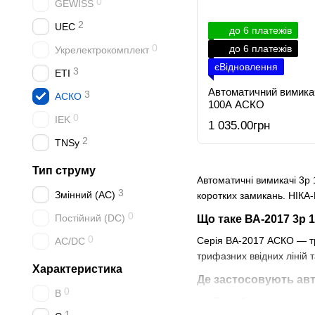
0
GEWISS
2
UEC
до 6 платежів
0
до 6 платежів
Укрелектрокомплект
єВідновлення
3
ETI
Автоматичний вимика
3
АСКО
100А АСКО
0
IEK
1 035.00грн
2
TNSy
Тип струму
Автоматичні вимикачі 3р
3
Змінний (AC)
коротких замикань. НІКА-
0
Постійний (DC)
Що таке ВА-2017 3р 
0
Серія ВА-2017 АСКО — тр
AC/DC
трифазних ввідних ліній 
Характеристика
Де застосовують ав
0
B
Виробництва:
захист
1