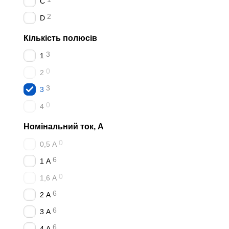
C
Комерційні об'єкти:
2
D
Розподільні щити:
в
Інфраструктура буд
Кількість полюсів
Як обрати характери
3
1
Характеристика B
— 
0
2
Характеристика C
— 
3
3
Характеристика D
— 
0
4
Наш асортимент
Номінальний ток, А
Весь асортимент:
Модуль
0
0,5 А
Автоматичні вимикачі 3р
6
1 А
ВА-2017 (6кА): характ
0
1,6 А
Чому НІКА-ЕЛЕКТРО
6
2 А
✓ Автоматичні вимикачі 
6
3 А
✓ Офіційний партнер
АС
6
✓ Гарантія виробника 1 р
4 А