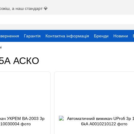
озкіш, а наш стандарт 💎
овернення
Гарантія
Контактна інформація
Бренди
Новини
ристувача
і
25А АСКО