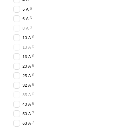
✓ Доставка Новою Пошто
6
5 А
✓ Працюємо з 2016 року. 
6
6 А
Як замовити?
Зателефо
0
8 А
Читайте також
6
10 А
Автоматичні вимикачі
0
13 А
Модульні автоматичні
6
16 А
Інформація базується н
6
20 А
відповідності параметрі
6
25 А
6
32 А
0
35 А
6
40 А
7
50 А
7
63 А