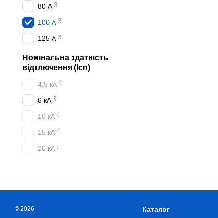
3
80 А
3
100 А
3
125 А
Номінальна здатність
відключення (Icn)
0
4,5 кА
3
6 кА
0
10 кА
0
15 кА
0
20 кА
© 2026
Каталог