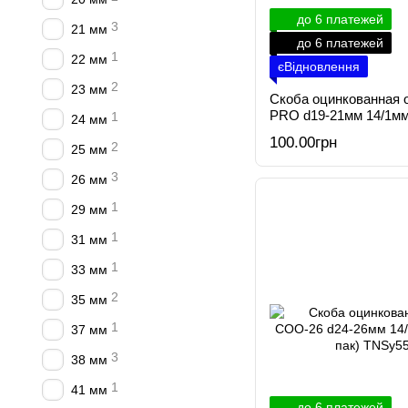
до 6 платежей
3
21 мм
до 6 платежей
1
22 мм
єВідновлення
2
23 мм
Скоба оцинкованная 
PRO d19-21мм 14/1мм
1
24 мм
100.00грн
2
25 мм
3
26 мм
1
29 мм
1
31 мм
1
33 мм
2
35 мм
1
37 мм
3
38 мм
1
41 мм
до 6 платежей