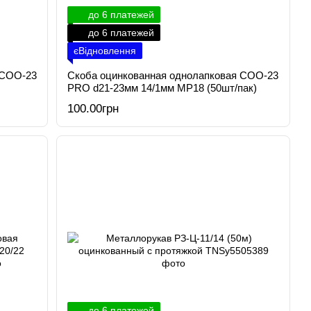
до 6 платежей
до 6 платежей
єВідновлення
 СОО-23
Скоба оцинкованная однолапковая СОО-23
PRO d21-23мм 14/1мм МР18 (50шт/пак)
100.00грн
до 6 платежей