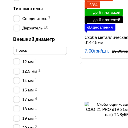
−63%
Тип системы
до 6 платежей
7
Соединитель
до 6 платежей
10
єВідновлення
Держатель
Скоба металлическая
Внешний диаметр
d14-15мм
7.00грн/шт.
19.00грн
1
12 мм
1
12,5 мм
1
14 мм
2
15 мм
4
17 мм
1
18 мм
1
19 мм
2
20 мм