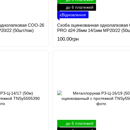
до 6 платежей
єВідновлення
однолапковая СОО-26
Скоба оцинкованная однолапковая
20/22 (50шт/пак)
PRO d24-26мм 14/1мм МР20/22 (50ш
100.00грн
до 6 платежей