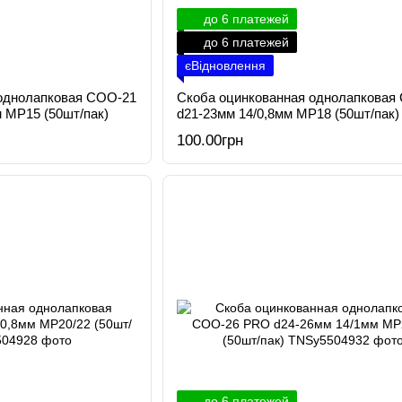
до 6 платежей
до 6 платежей
єВідновлення
однолапковая СОО-21
Скоба оцинкованная однолапковая
 МР15 (50шт/пак)
d21-23мм 14/0,8мм МР18 (50шт/пак)
100.00грн
до 6 платежей