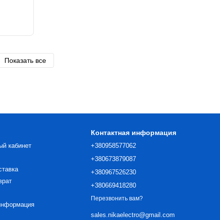
Показать все
Контактная информация
ый кабинет
+380958577062
+380673879087
ставка
+380967526230
врат
+380669418280
Перезвонить вам?
информация
sales.nikaelectro@gmail.com