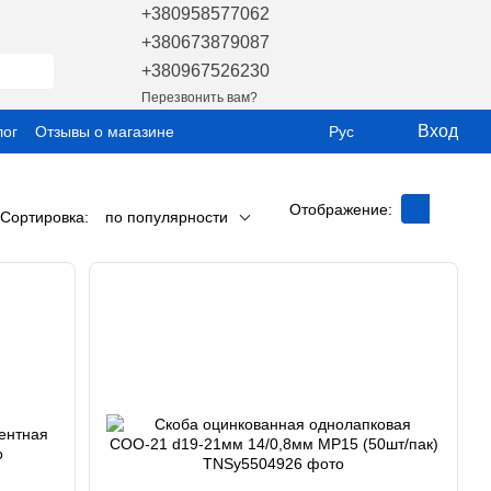
+380958577062
+380673879087
+380967526230
Перезвонить вам?
Вход
лог
Отзывы о магазине
Рус
Отображение:
Сортировка:
по популярности