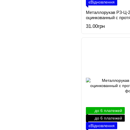
єВідновлення
Металлорукав РЗ-Ц-2
оцинкованный с прот
31.00грн
до 6 платежей
до 6 платежей
єВідновлення