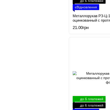
до 6 платежей
єВідновлення
Металлорукав РЗ-Ц-1
оцинкованный с прот
21.00грн
до 6 платежей
до 6 платежей