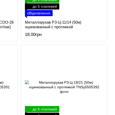
до 6 платежей
єВідновлення
 СОО-26
Металлорукав РЗ-Ц-11/14 (50м)
т/пак)
оцинкованный с протяжкой
18.00грн
до 6 платежей