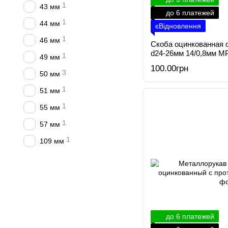
1
43 мм
до 6 платежей
1
44 мм
єВідновлення
1
46 мм
Скоба оцинкованная 
d24-26мм 14/0,8мм МР
1
49 мм
100.00грн
3
50 мм
1
51 мм
1
55 мм
1
57 мм
1
109 мм
до 6 платежей