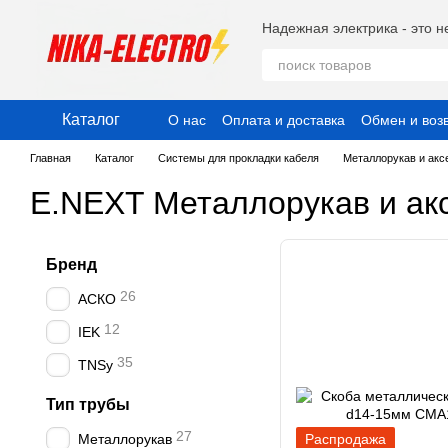
Перейти к основному контенту
Надежная электрика - это н
Каталог
О нас
Оплата и доставка
Обмен и воз
Публичный договор (Оферта)
Пользо
Главная
Каталог
Системы для прокладки кабеля
Металлорукав и ак
E.NEXT Металлорукав и ак
Бренд
26
АСКО
12
IEK
35
TNSy
Тип трубы
27
Металлорукав
Распродажа