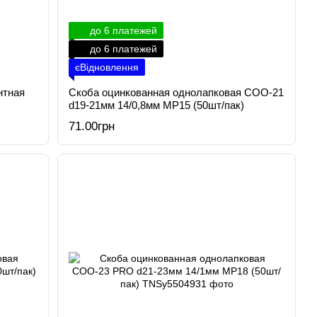
до 6 платежей
до 6 платежей
єВідновлення
нтная
Скоба оцинкованная однолапковая СОО-21
d19-21мм 14/0,8мм МР15 (50шт/пак)
71.00грн