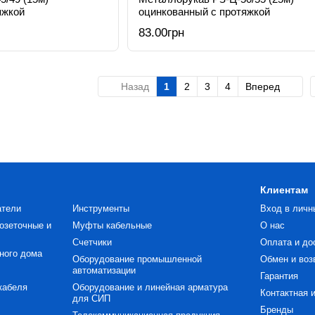
яжкой
оцинкованный с протяжкой
83.00грн
Назад
1
2
3
4
Вперед
Клиентам
атели
Инструменты
Вход в личн
озеточные и
Муфты кабельные
О нас
Счетчики
Оплата и до
ного дома
Оборудование промышленной
Обмен и воз
автоматизации
Гарантия
кабеля
Оборудование и линейная арматура
Контактная 
для СИП
Бренды