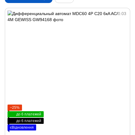
−25%
до 6 платежей
до 6 платежей
єВідновлення