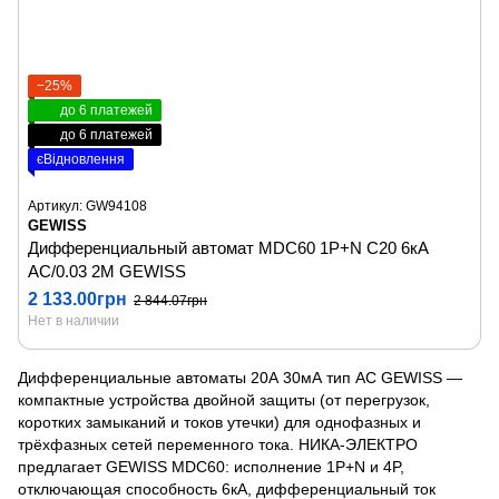
−25%
до 6 платежей
до 6 платежей
єВідновлення
Артикул: GW94108
GEWISS
Дифференциальный автомат MDC60 1P+N C20 6кA
AC/0.03 2M GEWISS
2 133.00грн
2 844.07грн
Нет в наличии
Дифференциальные автоматы 20А 30мА тип AC GEWISS —
компактные устройства двойной защиты (от перегрузок,
коротких замыканий и токов утечки) для однофазных и
трёхфазных сетей переменного тока. НИКА-ЭЛЕКТРО
предлагает GEWISS MDC60: исполнение 1P+N и 4P,
отключающая способность 6кА, дифференциальный ток