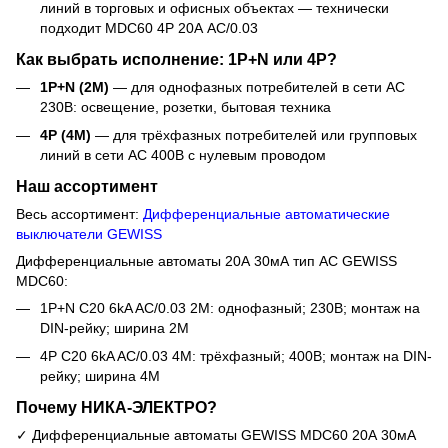
линий в торговых и офисных объектах — технически
подходит MDC60 4P 20А AC/0.03
Как выбрать исполнение: 1P+N или 4P?
1P+N (2M)
— для однофазных потребителей в сети AC
230В: освещение, розетки, бытовая техника
4P (4M)
— для трёхфазных потребителей или групповых
линий в сети AC 400В с нулевым проводом
Наш ассортимент
Весь ассортимент:
Дифференциальные автоматические
выключатели GEWISS
Дифференциальные автоматы 20А 30мА тип AC GEWISS
MDC60:
1P+N C20 6kA AC/0.03 2M: однофазный; 230В; монтаж на
DIN-рейку; ширина 2M
4P C20 6kA AC/0.03 4M: трёхфазный; 400В; монтаж на DIN-
рейку; ширина 4M
Почему НИКА-ЭЛЕКТРО?
✓ Дифференциальные автоматы GEWISS MDC60 20А 30мА