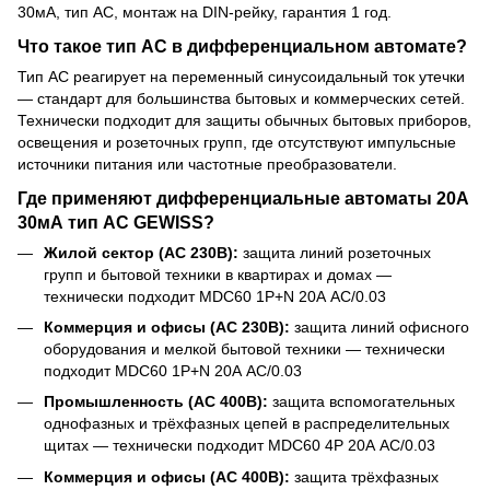
30мА, тип AC, монтаж на DIN-рейку, гарантия 1 год.
Что такое тип AC в дифференциальном автомате?
Тип AC реагирует на переменный синусоидальный ток утечки
— стандарт для большинства бытовых и коммерческих сетей.
Технически подходит для защиты обычных бытовых приборов,
освещения и розеточных групп, где отсутствуют импульсные
источники питания или частотные преобразователи.
Где применяют дифференциальные автоматы 20А
30мА тип AC GEWISS?
Жилой сектор (AC 230В):
защита линий розеточных
групп и бытовой техники в квартирах и домах —
технически подходит MDC60 1P+N 20А AC/0.03
Коммерция и офисы (AC 230В):
защита линий офисного
оборудования и мелкой бытовой техники — технически
подходит MDC60 1P+N 20А AC/0.03
Промышленность (AC 400В):
защита вспомогательных
однофазных и трёхфазных цепей в распределительных
щитах — технически подходит MDC60 4P 20А AC/0.03
Коммерция и офисы (AC 400В):
защита трёхфазных