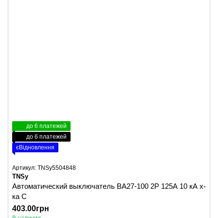
до 6 платежей
до 6 платежей
єВідновлення
Артикул: TNSy5504848
TNSy
Автоматический выключатель ВА27-100 2Р 125А 10 кА х-
ка C
403.00грн